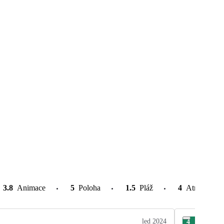
3.8
Animace
5
Poloha
1.5
Pláž
4
Atrakce v o
led 2024
4
Jan