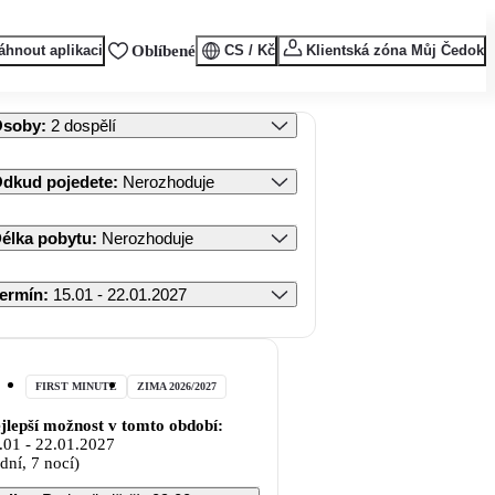
áhnout aplikaci
Oblíbené
CS / Kč
Klientská zóna Můj Čedok
Osoby
:
2 dospělí
dkud pojedete
:
Nerozhoduje
élka pobytu
:
Nerozhoduje
ermín
:
15.01 - 22.01.2027
FIRST MINUTE
ZIMA 2026/2027
jlepší možnost v tomto období:
.01
-
22.01.2027
 dní, 7 nocí)