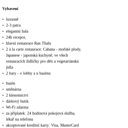
Vybavení
•
luxusně
•
2-3 patra
•
elegantní hala
•
24h recepce,
•
hlavní restaurace Ran Thalu
•
2 à la carte restaurace: Cabana - mořské plody,
Japanese - japonská kuchyně; ve všech
restauracích židličky pro děti a vegetariánská
jídla
•
2 bary - v lobby a u bazénu
•
bazén
•
směnárna
•
2 klenotnictví
•
dárkový butik
•
Wi-Fi zdarma
•
za příplatek: 24 hodinová pokojová služba,
lékař na telefonu
•
akceptované kreditní karty: Visa, MasterCard