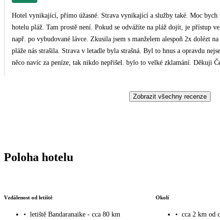
Hotel vynikající, přímo úžasné. Strava vynikající a služby také. Moc bych ráda doporučila p
hotelu pláž. Tam prostě není. Pokud se odvážíte na pláž dojít, je přístup velmi nebezpečný. Je veliká škoda že hotel nemá přístup
např. po vybudované lávce. Zkusila jsem s manželem alespoň 2x dolézt na p
pláže nás strašila. Strava v letadle byla strašná. Byl to hnus a opravdu nejsem náročná co se týká stravy. Když jsem si chtěla objednat
něco navíc za peníze, tak nikdo nepřišel. bylo to velké zklamání. Děkuji Čedoku za vše, dovolenou jsem si s manželem užila a všem
známým doporučuji. Přeji, aby se Vám velmi dařilo.
Zobrazit všechny recenze
Poloha hotelu
Vzdálenost od letiště
Okolí
•
letiště Bandaranaike - cca 80 km
•
cca 2 km od