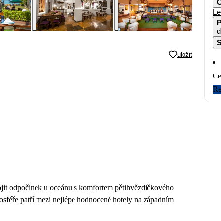
O
Le
P
d
S
uložit
Ce
Re
spojit odpočinek u oceánu s komfortem pětihvězdičkového
mosféře patří mezi nejlépe hodnocené hotely na západním