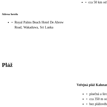
•
cca 50 km od
Adresa hotelu
•
Royal Palms Beach Hotel De Abrew
Road, Wakaduwa, Sri Lanka
Pláž
Veřejná pláž Kaluta
•
písečná a šir
•
cca 350 m od
•
bez plážovéh