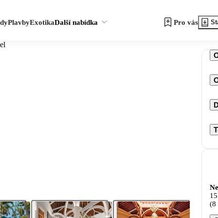
zdy
Plavby
Exotika
Další nabídka
Pro vás
St
el
O
D
T
Ne
15
(8