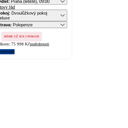
dlet
:
Praha (letiště), 09:00
tový řád
okoj
:
Dvoulůžkový pokoj
eluxe
trava
:
Polopenze
MÁME UŽ JEN 2 POKOJE
lkem:
75 998 Kč
podrobnosti
zervujte