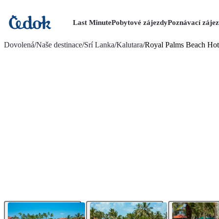
Last Minute
Pobytové zájezdy
Poznávací záje
více fotografií (30)
Dovolená
/
Naše destinace
/
Srí Lanka
/
Kalutara
/
Royal Palms Beach Hot