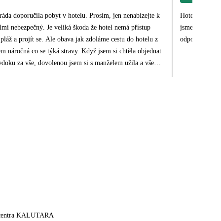
obyt v hotelu. Prosím, jen nenabízejte k
Hotel pěkný,čistý, h
jsme chtěli ještě 1 dc museli jsme si jí přikoupit.V baru u bazénu víno vůbec neměli, jen m
láž a projít se. Ale obava jak zdoláme cestu do hotelu z
 centra KALUTARA