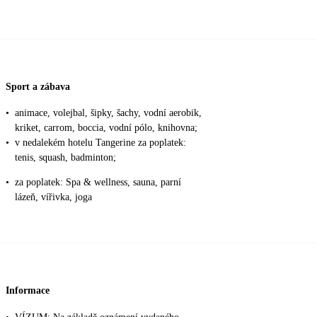
Sport a zábava
•
animace, volejbal, šipky, šachy, vodní aerobik,
kriket, carrom, boccia, vodní pólo, knihovna;
•
v nedalekém hotelu Tangerine za poplatek:
tenis, squash, badminton;
•
za poplatek: Spa & wellness, sauna, parní
lázeň, vířivka, joga
Informace