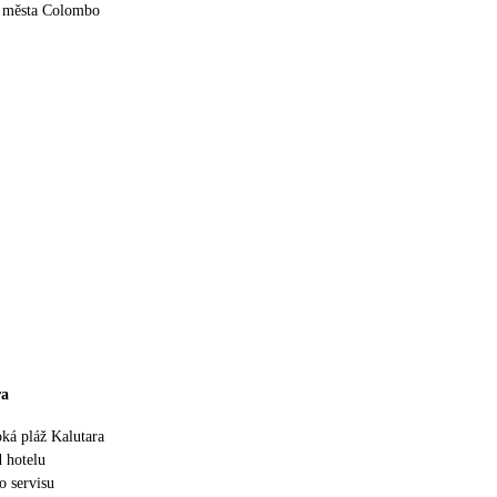
 města Colombo
ra
oká pláž Kalutara
 hotelu
o servisu