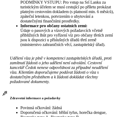
PODMÍNKY VSTUPU: Pro vstup na Srí Lanku za
turistickým účelem se musí cestující po příletu prokázat
platným cestovním dokladem (s platností min. 6 měsíců),
zpáteční letenkou, potvrzením o ubytování a
dostatečnými finančními prostředky.
Informace pro občany ostatních zemí:
Údaje o pasových a vízových požadavcích včetně
přibližných lhůt pro vyřízení víz pro občany třetích zemí
jsou k dispozici u příslušných úřadů třetí země
(ministerstvo zahraničních věcí, zastupitelský úřad).
Udělení víza je plně v kompetenci zastupitelských úřadů, proti
zamítnutí žádosti o jeho udělení není odvolání. Cestovní
kancelář Čedok nenese odpovědnost za případné neudělení
víza. Klientům doporučujeme podávat žádosti o víza s
dostatečným předstihem a k žádosti dokládat všechny
požadované dokumenty.
Zdravotní informace a požadavky
Povinná očkování: žádná
Doporučená očkování: břišní tyfus, horečka dengue,