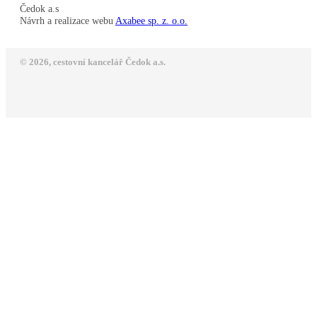
Čedok a.s
Návrh a realizace webu
Axabee sp. z. o.o.
© 2026, cestovní kancelář Čedok a.s.