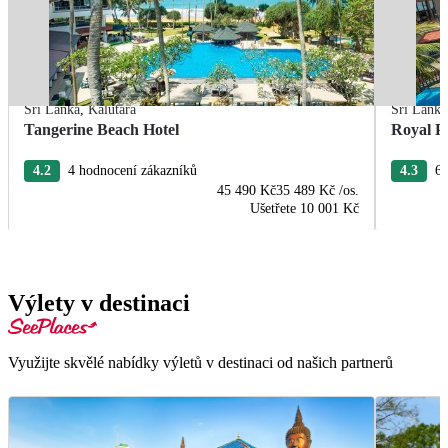
Srí Lanka
,
Kalutara
Srí Lanka
Tangerine Beach Hotel
Royal P
4.2
4 hodnocení zákazníků
4.3
6 
45 490 Kč
35 489 Kč
/os.
Ušetřete
10 001 Kč
Výlety v destinaci
Využijte skvělé nabídky výletů v destinaci od našich partnerů