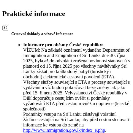
Praktické informace
Cestovní doklady a vízové informace
Informace pro občany České republiky:
VÍZUM: Na základě oznámení vydaného Department of
Immigration and Emigration of Sri Lanka dne 30. října
2025, byla až do odvolání zrušena povinnost stanovená s
platností od 15. října 2025 pro všechny návštěvníky Srí
Lanky získat pro krátkodobý pobyt (turistický i
obchodní) elektronické cestovní povolení (ETA).
Všechny služby související s ETA a procesy související s
vydáváním víz budou pokračovat beze změny tak jako
před 15. říjnem 2025. Velvyslanectví České republiky v
Dillí doporučuje cestujícím ověřit si podmínky
vyžadování ETA před cestou rovněž u dopravce (letecké
společnosti).
Podmínky vstupu na Srí Lanku zůstávají volatilní,
žádáme cestující na Srí Lanku, aby před cestou sledovali
informace ke vstupu do země na
http://www.immigration.gov.lk/index_e.php
.