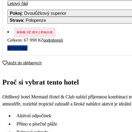
Letový řád
Pokoj
:
Dvoulůžkový superior
Strava
:
Polopenze
MÁME UŽ JEN 2 POKOJE
Celkem:
67 998 Kč
podrobnosti
Rezervujte
uložit do oblíbených
Proč si vybrat tento hotel
Oblíbený hotel Mermaid Hotel & Club nabízí příjemnou kombinaci tro
atmosféře, rozlehlé tropické zahradě a široké nabídce aktivit je ideá
Aktivní odpočinek
Přímo u písečné pláže