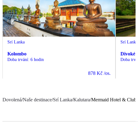
Srí Lanka
Srí Lanka
Kolombo
Divoké 
Doba trvání
:
6 hodin
Doba trvá
878 Kč
/os.
Dovolená
/
Naše destinace
/
Srí Lanka
/
Kalutara
/
Mermaid Hotel & Club