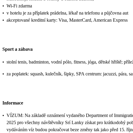
•
Wi-Fi zdarma
•
v hotelu je za příplatek prádelna, lékař na telefonu a půjčovna aut
•
akceptované kreditní karty: Visa, MasterCard, American Express
Sport a zábava
•
stolní tenis, badminton, vodní pólo, fitness, jóga, dětské hřiště; příl
•
za poplatek: squash, kulečník, šipky, SPA centrum: jacuzzi, pára, sa
Informace
•
VÍZUM: Na základě oznámení vydaného Department of Immigration an
2025 pro všechny návštěvníky Srí Lanky získat pro krátkodobý pobyt
vydáváním víz budou pokračovat beze změny tak jako před 15. říjn