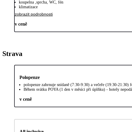
koupelna ,sprcha, WC, fén
klimatizace
zobrazit podrobnosti
v ceně
Strava
Polopenze
polopenze zahrnuje snídaně (7:30-9:30) a večeře (19:30-21:30) 
Během svátku POYA (1 den v měsíci při úplňku) - hotely nepodáv
v ceně
All inclusive