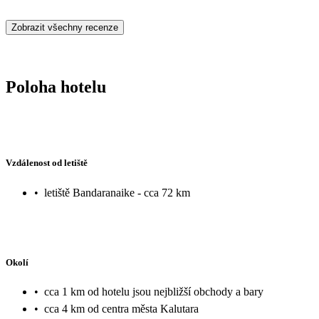
Zobrazit všechny recenze
Poloha hotelu
Vzdálenost od letiště
•
letiště Bandaranaike - cca 72 km
Okolí
•
cca 1 km od hotelu jsou nejbližší obchody a bary
•
cca 4 km od centra města Kalutara