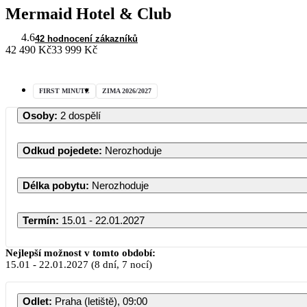
Mermaid Hotel & Club
4.6
42 hodnocení zákazníků
42 490 Kč
33 999 Kč
FIRST MINUTE
ZIMA 2026/2027
Osoby
:
2 dospělí
Odkud pojedete
:
Nerozhoduje
Délka pobytu
:
Nerozhoduje
Termín
:
15.01 - 22.01.2027
Nejlepší možnost v tomto období:
15.01
-
22.01.2027
(8 dní, 7 nocí)
Odlet
:
Praha (letiště), 09:00