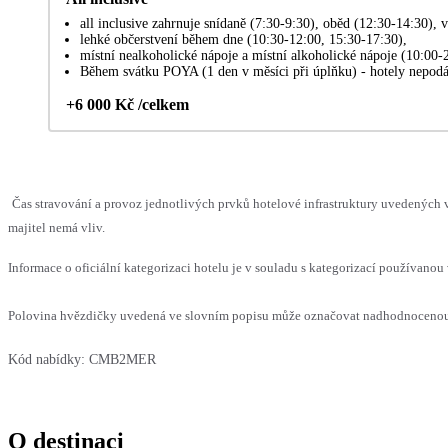
all inclusive zahrnuje snídaně (7:30-9:30), oběd (12:30-14:30),
lehké občerstvení během dne (10:30-12:00, 15:30-17:30),
místní nealkoholické nápoje a místní alkoholické nápoje (10:00-
Během svátku POYA (1 den v měsíci při úplňku) - hotely nepodáv
+6 000 Kč /celkem
Čas stravování a provoz jednotlivých prvků hotelové infrastruktury uvedenýc
majitel nemá vliv.
Informace o oficiální kategorizaci hotelu je v souladu s kategorizací používanou 
Polovina hvězdičky uvedená ve slovním popisu může označovat nadhodnocenou n
Kód nabídky:
CMB2MER
O destinaci