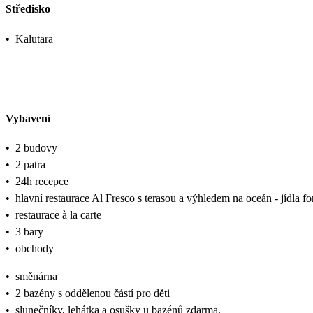
Středisko
•
Kalutara
Vybavení
•
2 budovy
•
2 patra
•
24h recepce
•
hlavní restaurace Al Fresco s terasou a výhledem na oceán - jídla f
•
restaurace à la carte
•
3 bary
•
obchody
•
směnárna
•
2 bazény s oddělenou částí pro děti
•
slunečníky, lehátka a osušky u bazénů zdarma,