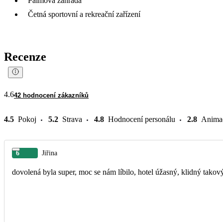
Palmová zahrada
Četná sportovní a rekreační zařízení
Recenze
4.6
42 hodnocení zákazníků
4.5
Pokoj
5.2
Strava
4.8
Hodnocení personálu
2.8
Anima
6
Jiřina
dovolená byla super, moc se nám líbilo, hotel úžasný, klidný tako