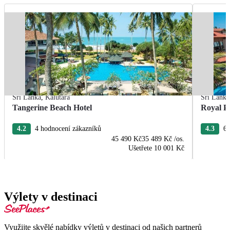
Srí Lanka
,
Kalutara
Srí Lanka
Tangerine Beach Hotel
Royal P
4.2
4 hodnocení zákazníků
4.3
6 
45 490 Kč
35 489 Kč
/os.
Ušetřete
10 001 Kč
Výlety v destinaci
Využijte skvělé nabídky výletů v destinaci od našich partnerů