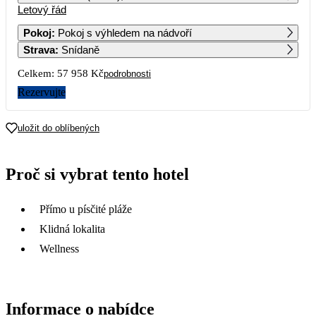
Letový řád
1
2
3
4
5
6
40 709
55 089
Pokoj
:
Pokoj s výhledem na nádvoří
Strava
:
Snídaně
7
8
9
10
11
12
13
37 239
Celkem:
57 958 Kč
podrobnosti
14
15
16
17
18
19
20
Rezervujte
36 499
21
22
23
24
25
26
27
uložit do oblíbených
37 239
29 199
28
29
30
Proč si vybrat tento hotel
28 979
Přímo u písčité pláže
Klidná lokalita
Wellness
Informace o nabídce