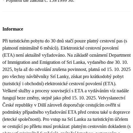
* Pojištění dle zákona č. 159/1999 Sb.
Informace
Při turistickém pobytu do 30 dnů stačí pouze platný cestovní pas (s
platností minimálně 6 měsíců). Elektronické cestovní povolení
(ETA) není aktuálně vyžadováno. Na základě oznámení Department
of Immigration and Emigration of Sri Lanka, vydaného dne 30. 10.
2025, byla až do odvolání zrušena povinnost, platná od 15. 10. 2025
pro všechny návštěvníky Srí Lanky, získat pro krátkodobý pobyt
(turistický i obchodní) elektronické cestovní povolení (ETA).
Veškeré služby a procesy související s ETA a vydáváním víz nadále
fungují beze změny, stejně jako před 15. 10. 2025. Velvyslanectví
České republiky v Dillí zároveň doporučuje cestujícím ověřit si
podmínky případného vyžadování ETA před cestou také u dopravce
(letecké společnosti). Pro vstup na Srí Lanku za turistickým účelem
se cestující po příletu musí prokázat: platným cestovním dokladem (s