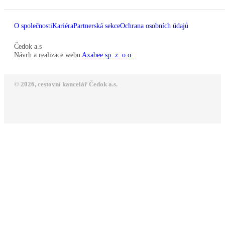
O společnosti
Kariéra
Partnerská sekce
Ochrana osobních údajů
Čedok a.s
Návrh a realizace webu
Axabee sp. z. o.o.
© 2026, cestovní kancelář Čedok a.s.