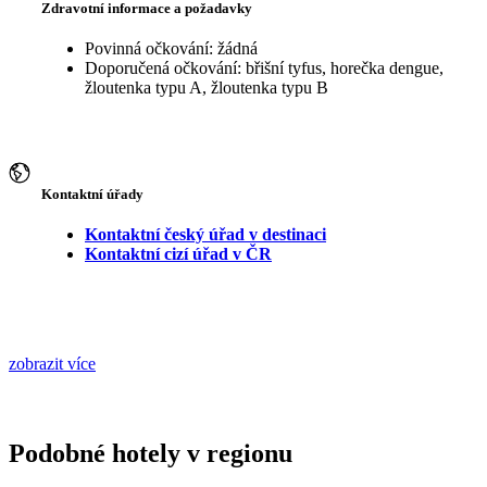
Zdravotní informace a požadavky
Povinná očkování: žádná
Doporučená očkování: břišní tyfus, horečka dengue,
žloutenka typu A, žloutenka typu B
Kontaktní úřady
Kontaktní český úřad v destinaci
Kontaktní cizí úřad v ČR
zobrazit více
Podobné hotely v regionu