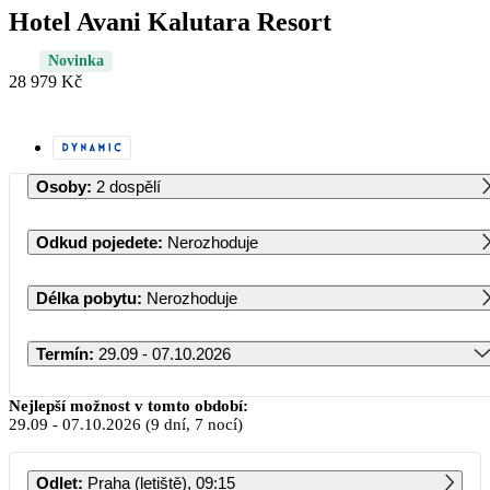
Hotel Avani Kalutara Resort
Novinka
28 979 Kč
Osoby
:
2 dospělí
Odkud pojedete
:
Nerozhoduje
Délka pobytu
:
Nerozhoduje
Termín
:
29.09 - 07.10.2026
Září 2026
Nejlepší možnost v tomto období:
29.09
-
07.10.2026
(9 dní, 7 nocí)
PO
ÚT
ST
ČT
PÁ
SO
NE
Odlet
:
Praha (letiště), 09:15