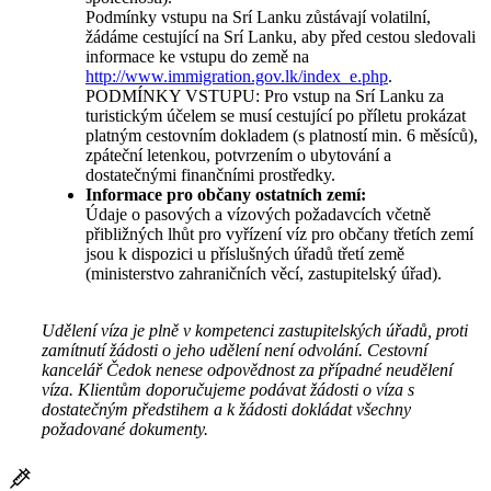
Podmínky vstupu na Srí Lanku zůstávají volatilní,
žádáme cestující na Srí Lanku, aby před cestou sledovali
informace ke vstupu do země na
http://www.immigration.gov.lk/index_e.php
.
PODMÍNKY VSTUPU: Pro vstup na Srí Lanku za
turistickým účelem se musí cestující po příletu prokázat
platným cestovním dokladem (s platností min. 6 měsíců),
zpáteční letenkou, potvrzením o ubytování a
dostatečnými finančními prostředky.
Informace pro občany ostatních zemí:
Údaje o pasových a vízových požadavcích včetně
přibližných lhůt pro vyřízení víz pro občany třetích zemí
jsou k dispozici u příslušných úřadů třetí země
(ministerstvo zahraničních věcí, zastupitelský úřad).
Udělení víza je plně v kompetenci zastupitelských úřadů, proti
zamítnutí žádosti o jeho udělení není odvolání. Cestovní
kancelář Čedok nenese odpovědnost za případné neudělení
víza. Klientům doporučujeme podávat žádosti o víza s
dostatečným předstihem a k žádosti dokládat všechny
požadované dokumenty.