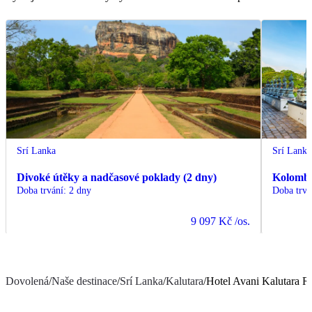
Srí Lanka
Srí Lanka
Divoké útěky a nadčasové poklady (2 dny)
Kolomb
Doba trvání
:
2 dny
Doba trvá
9 097 Kč
/os.
Dovolená
/
Naše destinace
/
Srí Lanka
/
Kalutara
/
Hotel Avani Kalutara R