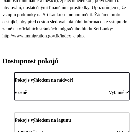
platností minimálně 6 měsíců), zpáteční letenkou, potvrzením o
ubytování, dostatečnými finančními prostředky. Upozorňujeme, že
vstupní podmínky na Srí Lanku se mohou měnit. Žádáme proto
cestující, aby před cestou sledovali aktuální informace ke vstupu do
země na oficiálních stránkách imigračního úřadu Srí Lanky:
http://www.immigration.gov.lk/index_e.php.
Dostupnost pokojů
Pokoj s výhledem na nádvoří
v ceně
Vybrané
Pokoj s výhledem na lagunu