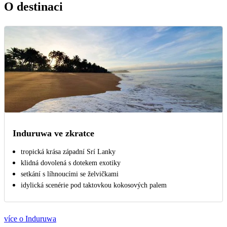
O destinaci
Induruwa ve zkratce
tropická krása západní Srí Lanky
klidná dovolená s dotekem exotiky
setkání s líhnoucími se želvičkami
idylická scenérie pod taktovkou kokosových palem
více o Induruwa