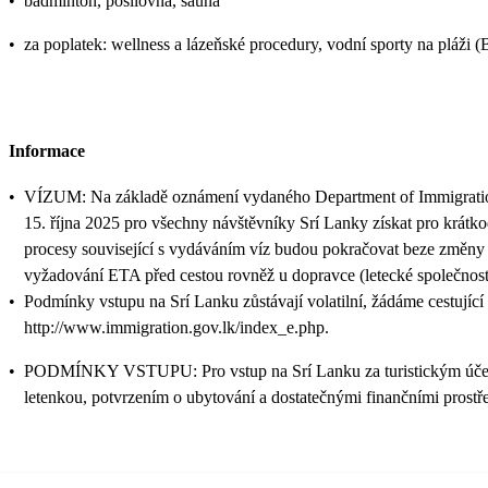
•
badminton, posilovna, sauna
•
za poplatek: wellness a lázeňské procedury, vodní sporty na pláži (
Informace
•
VÍZUM: Na základě oznámení vydaného Department of Immigration a
15. října 2025 pro všechny návštěvníky Srí Lanky získat pro krátko
procesy související s vydáváním víz budou pokračovat beze změny t
vyžadování ETA před cestou rovněž u dopravce (letecké společnost
•
Podmínky vstupu na Srí Lanku zůstávají volatilní, žádáme cestující
http://www.immigration.gov.lk/index_e.php.
•
PODMÍNKY VSTUPU: Pro vstup na Srí Lanku za turistickým účelem s
letenkou, potvrzením o ubytování a dostatečnými finančními prostř