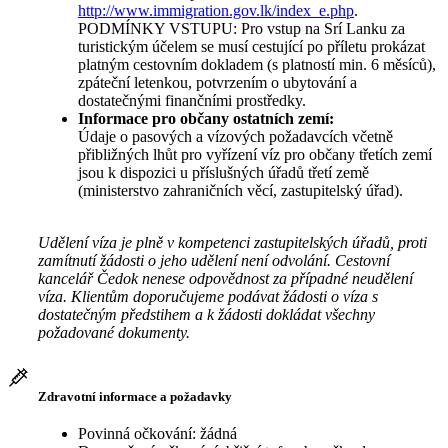
http://www.immigration.gov.lk/index_e.php
.
PODMÍNKY VSTUPU: Pro vstup na Srí Lanku za
turistickým účelem se musí cestující po příletu prokázat
platným cestovním dokladem (s platností min. 6 měsíců),
zpáteční letenkou, potvrzením o ubytování a
dostatečnými finančními prostředky.
Informace pro občany ostatních zemí:
Údaje o pasových a vízových požadavcích včetně
přibližných lhůt pro vyřízení víz pro občany třetích zemí
jsou k dispozici u příslušných úřadů třetí země
(ministerstvo zahraničních věcí, zastupitelský úřad).
Udělení víza je plně v kompetenci zastupitelských úřadů, proti
zamítnutí žádosti o jeho udělení není odvolání. Cestovní
kancelář Čedok nenese odpovědnost za případné neudělení
víza. Klientům doporučujeme podávat žádosti o víza s
dostatečným předstihem a k žádosti dokládat všechny
požadované dokumenty.
Zdravotní informace a požadavky
Povinná očkování: žádná