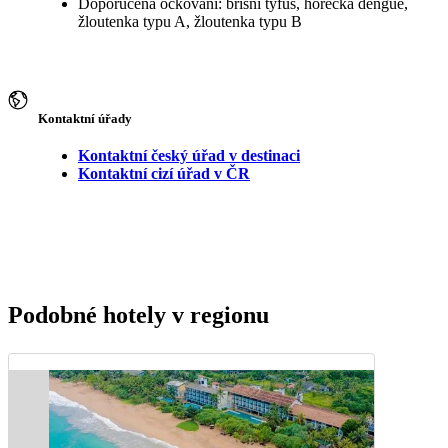
Doporučená očkování: břišní tyfus, horečka dengue,
žloutenka typu A, žloutenka typu B
Kontaktní úřady
Kontaktní český úřad v destinaci
Kontaktní cizí úřad v ČR
Podobné hotely v regionu