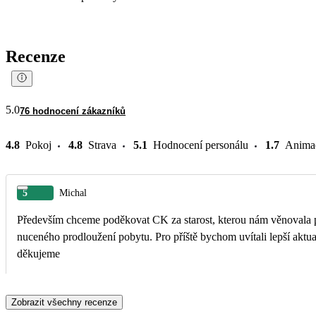
Recenze
5.0
76 hodnocení zákazníků
4.8
Pokoj
4.8
Strava
5.1
Hodnocení personálu
1.7
Anima
5
Michal
Především chceme poděkovat CK za starost, kterou nám věnovala po
nuceného prodloužení pobytu. Pro příště bychom uvítali lepší aktualizaci informací v aplikaci Čekodu, z vláště v době mimořádných okolností, jako byla tato. Jinak ale
děkujeme
Zobrazit všechny recenze