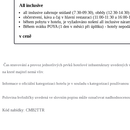
All inclusive
all inslusive zahrnuje snídaně (7:30-09:30), obědy (12:30-14:30)
občerstvení, káva a čaj v hlavní restauraci (11:00-11:30 a 16:00
během pobytu v hotelu, je vyžadováno nošení all inclusive nára
Během svátku POYA (1 den v měsíci při úplňku) - hotely nepodáv
v ceně
Čas stravování a provoz jednotlivých prvků hotelové infrastruktury uvedenýc
na které majitel nemá vliv.
Informace o oficiální kategorizaci hotelu je v souladu s kategorizací používanou 
Polovina hvězdičky uvedená ve slovním popisu může označovat nadhodnocenou n
Kód nabídky:
CMB2TTR