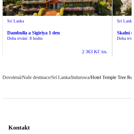
Srí Lanka
Srí Lanka
Dambulla a Sigiriya 1 den
Skalní 
Doba trvání
:
8 hodin
Doba trvá
2 363 Kč
/os.
Dovolená
/
Naše destinace
/
Srí Lanka
/
Induruwa
/
Hotel Temple Tree Res
Kontakt