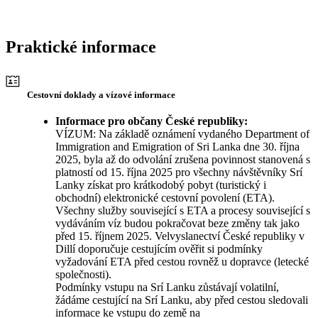
Praktické informace
Cestovní doklady a vízové informace
Informace pro občany České republiky:
VÍZUM: Na základě oznámení vydaného Department of
Immigration and Emigration of Sri Lanka dne 30. října
2025, byla až do odvolání zrušena povinnost stanovená s
platností od 15. října 2025 pro všechny návštěvníky Srí
Lanky získat pro krátkodobý pobyt (turistický i
obchodní) elektronické cestovní povolení (ETA).
Všechny služby související s ETA a procesy související s
vydáváním víz budou pokračovat beze změny tak jako
před 15. říjnem 2025. Velvyslanectví České republiky v
Dillí doporučuje cestujícím ověřit si podmínky
vyžadování ETA před cestou rovněž u dopravce (letecké
společnosti).
Podmínky vstupu na Srí Lanku zůstávají volatilní,
žádáme cestující na Srí Lanku, aby před cestou sledovali
informace ke vstupu do země na