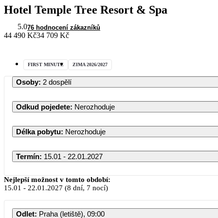
Hotel Temple Tree Resort & Spa
5.0
76 hodnocení zákazníků
44 490 Kč
34 709 Kč
FIRST MINUTE
ZIMA 2026/2027
Osoby
:
2 dospělí
Odkud pojedete
:
Nerozhoduje
Délka pobytu
:
Nerozhoduje
Termín
:
15.01 - 22.01.2027
Nejlepší možnost v tomto období:
15.01
-
22.01.2027
(8 dní, 7 nocí)
Odlet
:
Praha (letiště), 09:00