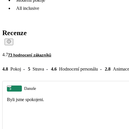
Moderní pokoje
All inclusive
Recenze
4.7
73 hodnocení zákazníků
4.8
Pokoj
5
Strava
4.6
Hodnocení personálu
2.8
Animac
5
Danuše
Byli jsme spokojeni.