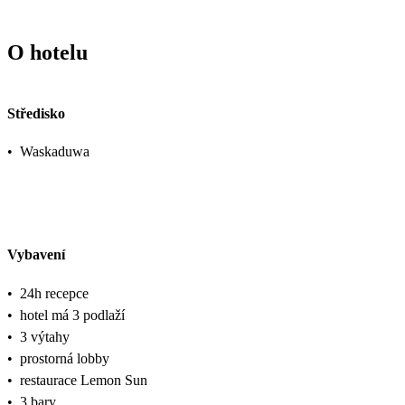
O hotelu
Středisko
•
Waskaduwa
Vybavení
•
24h recepce
•
hotel má 3 podlaží
•
3 výtahy
•
prostorná lobby
•
restaurace Lemon Sun
•
3 bary