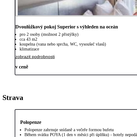
Dvoulůžkový pokoj Superior s výhleden na oceán
pro 2 osoby (možnost 2 přistýlky)
cca 43 m2
koupelna (vana nebo sprcha, WC, vysoušeč vlasů)
klimatizace
zobrazit podrobnosti
v ceně
Strava
Polopenze
Polopenze zahrnuje snídaně a večeře formou bufetu
Během svátku POYA (1 den v měsíci při úplňku) - hotely nepodáv