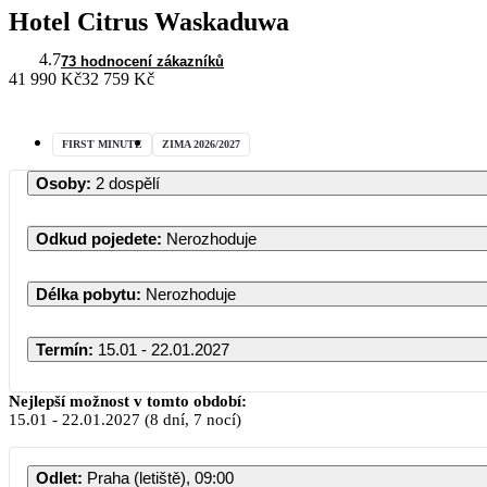
Hotel Citrus Waskaduwa
4.7
73 hodnocení zákazníků
41 990 Kč
32 759 Kč
FIRST MINUTE
ZIMA 2026/2027
Osoby
:
2 dospělí
Odkud pojedete
:
Nerozhoduje
Délka pobytu
:
Nerozhoduje
Termín
:
15.01 - 22.01.2027
Nejlepší možnost v tomto období:
15.01
-
22.01.2027
(8 dní, 7 nocí)
Odlet
:
Praha (letiště), 09:00