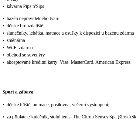
•
kávarna Pips n'Sips
•
bazén nepravidelného tvaru
•
dětské brouzdaliště
•
slunečníky, lehátka, matrace a osušky k dispozici u bazénu zdarma
•
směnárna
•
Wi-Fi zdarma
•
obchod se suvenýry
•
akceptované kreditní karty: Visa, MasterCard, American Express
Sport a zábava
•
dětské hřiště, animace, posilovna, večerní vystoupení;
•
za příplatek: kulečník, stolní tenis, The Citron Senses Spa (široká šká