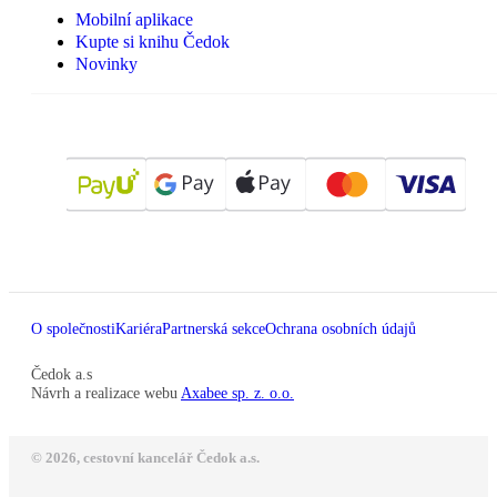
Mobilní aplikace
Kupte si knihu Čedok
Novinky
O společnosti
Kariéra
Partnerská sekce
Ochrana osobních údajů
Čedok a.s
Návrh a realizace webu
Axabee sp. z. o.o.
© 2026, cestovní kancelář Čedok a.s.