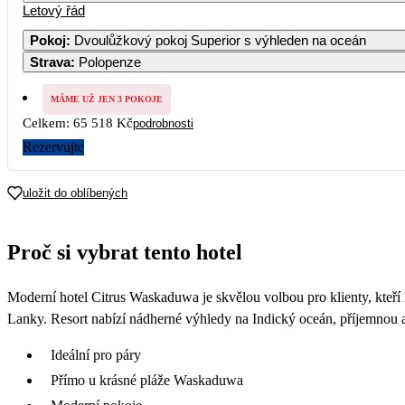
Letový řád
Pokoj
:
Dvoulůžkový pokoj Superior s výhleden na oceán
Strava
:
Polopenze
MÁME UŽ JEN 3 POKOJE
Celkem:
65 518 Kč
podrobnosti
Rezervujte
uložit do oblíbených
Proč si vybrat tento hotel
Moderní hotel Citrus Waskaduwa je skvělou volbou pro klienty, kteří
Lanky. Resort nabízí nádherné výhledy na Indický oceán, příjemnou a
Ideální pro páry
Přímo u krásné pláže Waskaduwa