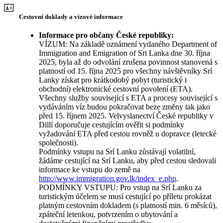
Cestovní doklady a vízové informace
Informace pro občany České republiky:
VÍZUM: Na základě oznámení vydaného Department of
Immigration and Emigration of Sri Lanka dne 30. října
2025, byla až do odvolání zrušena povinnost stanovená s
platností od 15. října 2025 pro všechny návštěvníky Srí
Lanky získat pro krátkodobý pobyt (turistický i
obchodní) elektronické cestovní povolení (ETA).
Všechny služby související s ETA a procesy související s
vydáváním víz budou pokračovat beze změny tak jako
před 15. říjnem 2025. Velvyslanectví České republiky v
Dillí doporučuje cestujícím ověřit si podmínky
vyžadování ETA před cestou rovněž u dopravce (letecké
společnosti).
Podmínky vstupu na Srí Lanku zůstávají volatilní,
žádáme cestující na Srí Lanku, aby před cestou sledovali
informace ke vstupu do země na
http://www.immigration.gov.lk/index_e.php
.
PODMÍNKY VSTUPU: Pro vstup na Srí Lanku za
turistickým účelem se musí cestující po příletu prokázat
platným cestovním dokladem (s platností min. 6 měsíců),
zpáteční letenkou, potvrzením o ubytování a