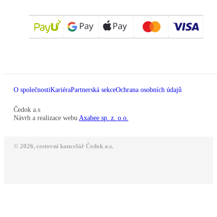
O společnosti
Kariéra
Partnerská sekce
Ochrana osobních údajů
Čedok a.s
Návrh a realizace webu
Axabee sp. z. o.o.
© 2026, cestovní kancelář Čedok a.s.