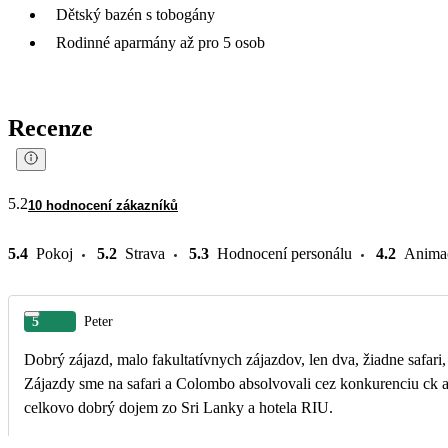
Dětský bazén s tobogány
Rodinné aparmány až pro 5 osob
Recenze
5.2
10 hodnocení zákazníků
5.4
Pokoj
5.2
Strava
5.3
Hodnocení personálu
4.2
Anima
5
Peter
Dobrý zájazd, malo fakultatívnych zájazdov, len dva, žiadne safari
Zájazdy sme na safari a Colombo absolvovali cez konkurenciu ck a
celkovo dobrý dojem zo Sri Lanky a hotela RIU.