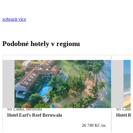
zobrazit více
Podobné hotely v regionu
Srí Lanka
,
Beruwala
Srí Lanka
Hotel Earl's Reef Beruwala
Hotel R
26 749 Kč
/os.