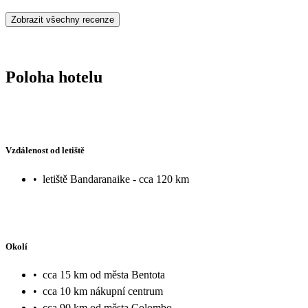
Zobrazit všechny recenze
Poloha hotelu
Vzdálenost od letiště
•
letiště Bandaranaike - cca 120 km
Okolí
•
cca 15 km od města Bentota
•
cca 10 km nákupní centrum
•
cca 90 km od města Colombo