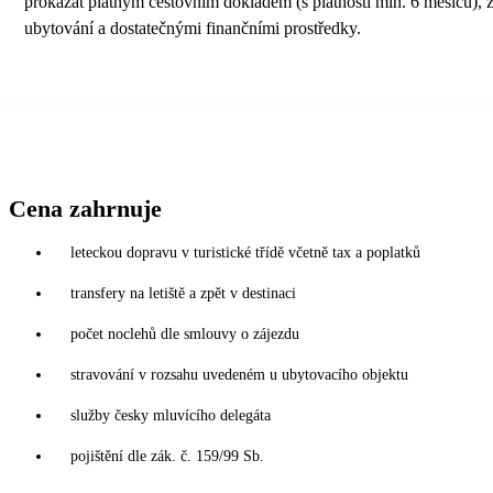
prokázat platným cestovním dokladem (s platností min. 6 měsíců), 
ubytování a dostatečnými finančními prostředky.
Cena zahrnuje
leteckou dopravu v turistické třídě včetně tax a poplatků
transfery na letiště a zpět v destinaci
počet noclehů dle smlouvy o zájezdu
stravování v rozsahu uvedeném u ubytovacího objektu
služby česky mluvícího delegáta
pojištění dle zák. č. 159/99 Sb.