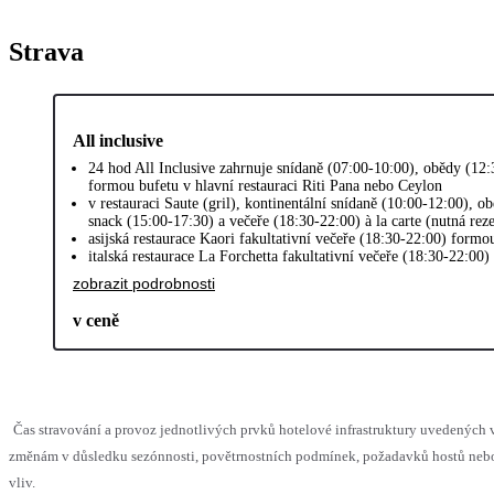
Strava
All inclusive
24 hod All Inclusive zahrnuje snídaně (07:00-10:00), obědy (12:
formou bufetu v hlavní restauraci Riti Pana nebo Ceylon
v restauraci Saute (gril), kontinentální snídaně (10:00-12:00), 
snack (15:00-17:30) a večeře (18:30-22:00) à la carte (nutná rez
asijská restaurace Kaori fakultativní večeře (18:30-22:00) formo
italská restaurace La Forchetta fakultativní večeře (18:30-22:00) 
zobrazit podrobnosti
v ceně
Čas stravování a provoz jednotlivých prvků hotelové infrastruktury uvedenýc
změnám v důsledku sezónnosti, povětrnostních podmínek, požadavků hostů nebo 
vliv.