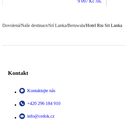
9 097 Kč
/os.
Dovolená
/
Naše destinace
/
Srí Lanka
/
Beruwala
/
Hotel Riu Sri Lanka
Kontakt
Kontaktujte nás
+420 296 184 910
info@cedok.cz