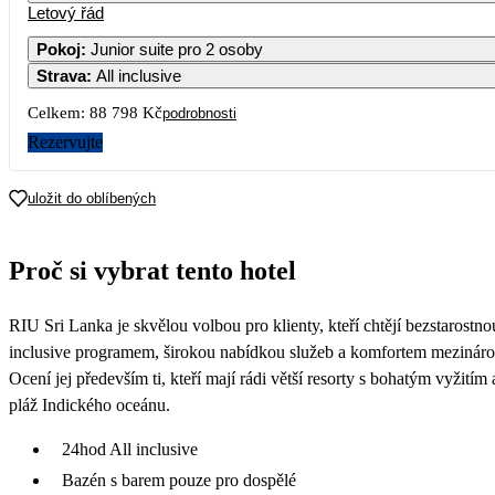
Letový řád
1
2
3
4
5
6
48 399
Pokoj
:
Junior suite pro 2 osoby
Strava
:
All inclusive
8
9
10
11
12
13
46 399
Celkem:
88 798 Kč
podrobnosti
15
16
17
18
19
20
Rezervujte
46 799
22
23
24
25
26
27
uložit do oblíbených
44 399
29
30
31
Proč si vybrat tento hotel
RIU Sri Lanka je skvělou volbou pro klienty, kteří chtějí bezstarostno
inclusive programem, širokou nabídkou služeb a komfortem mezinár
Ocení jej především ti, kteří mají rádi větší resorty s bohatým vyžit
pláž Indického oceánu.
24hod All inclusive
Bazén s barem pouze pro dospělé