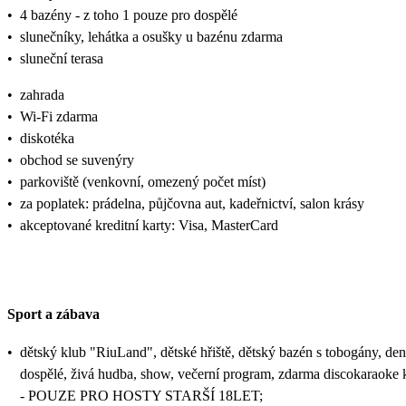
•
4 bazény - z toho 1 pouze pro dospělé
•
slunečníky, lehátka a osušky u bazénu zdarma
•
sluneční terasa
•
zahrada
•
Wi-Fi zdarma
•
diskotéka
•
obchod se suvenýry
•
parkoviště (venkovní, omezený počet míst)
•
za poplatek: prádelna, půjčovna aut, kadeřnictví, salon krásy
•
akceptované kreditní karty: Visa, MasterCard
Sport a zábava
•
dětský klub "RiuLand", dětské hřiště, dětský bazén s tobogány, den
dospělé, živá hudba, show, večerní program, zdarma discokaraoke kl
- POUZE PRO HOSTY STARŠÍ 18LET;