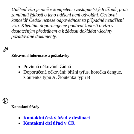
Udělení víza je plně v kompetenci zastupitelských úřadů, proti
zamítnutí žádosti o jeho udělení není odvolání. Cestovní
kancelář Čedok nenese odpovědnost za případné neudělení
víza. Klientům doporučujeme podávat žádosti o víza s
dostatečným předstihem a k žádosti dokládat všechny
požadované dokumenty.
Zdravotní informace a požadavky
Povinná očkování: žádná
Doporučená očkování: břišní tyfus, horečka dengue,
žloutenka typu A, žloutenka typu B
Kontaktní úřady
Kontaktní český úřad v destinaci
Kontaktní cizí úřad v ČR