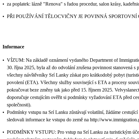
•
za poplatek: lázně "Renova" s řadou procedur, salon krásy, kadeřni
•
PŘI POUŽÍVÁNÍ TĚLOCVIČNY JE POVINNÁ SPORTOVNÍ
Informace
•
VÍZUM: Na základě oznámení vydaného Department of Immigratio
30. října 2025, byla až do odvolání zrušena povinnost stanovená s p
všechny návštěvníky Srí Lanky získat pro krátkodobý pobyt (turisti
povolení (ETA). Všechny služby související s ETA a procesy souvi
pokračovat beze změny tak jako před 15. říjnem 2025. Velvyslanect
doporučuje cestujícím ověřit si podmínky vyžadování ETA před ces
společnosti).
•
Podmínky vstupu na Srí Lanku zůstávají volatilní, žádáme cestující
sledovali informace ke vstupu do země na http://www.immigration.
•
PODMÍNKY VSTUPU: Pro vstup na Srí Lanku za turistickým účelem