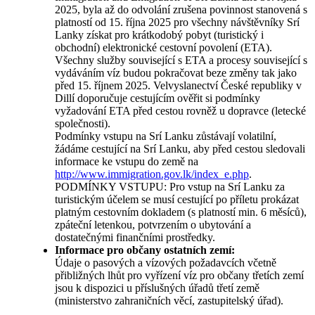
2025, byla až do odvolání zrušena povinnost stanovená s
platností od 15. října 2025 pro všechny návštěvníky Srí
Lanky získat pro krátkodobý pobyt (turistický i
obchodní) elektronické cestovní povolení (ETA).
Všechny služby související s ETA a procesy související s
vydáváním víz budou pokračovat beze změny tak jako
před 15. říjnem 2025. Velvyslanectví České republiky v
Dillí doporučuje cestujícím ověřit si podmínky
vyžadování ETA před cestou rovněž u dopravce (letecké
společnosti).
Podmínky vstupu na Srí Lanku zůstávají volatilní,
žádáme cestující na Srí Lanku, aby před cestou sledovali
informace ke vstupu do země na
http://www.immigration.gov.lk/index_e.php
.
PODMÍNKY VSTUPU: Pro vstup na Srí Lanku za
turistickým účelem se musí cestující po příletu prokázat
platným cestovním dokladem (s platností min. 6 měsíců),
zpáteční letenkou, potvrzením o ubytování a
dostatečnými finančními prostředky.
Informace pro občany ostatních zemí:
Údaje o pasových a vízových požadavcích včetně
přibližných lhůt pro vyřízení víz pro občany třetích zemí
jsou k dispozici u příslušných úřadů třetí země
(ministerstvo zahraničních věcí, zastupitelský úřad).