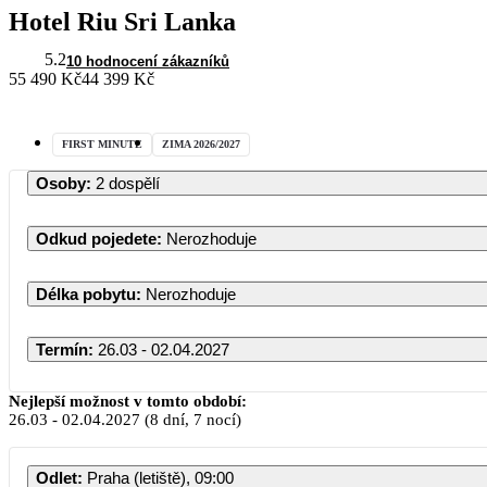
Hotel Riu Sri Lanka
5.2
10 hodnocení zákazníků
55 490 Kč
44 399 Kč
FIRST MINUTE
ZIMA 2026/2027
Osoby
:
2 dospělí
Odkud pojedete
:
Nerozhoduje
Délka pobytu
:
Nerozhoduje
Termín
:
26.03 - 02.04.2027
Březen 2027
Nejlepší možnost v tomto období:
26.03
-
02.04.2027
(8 dní, 7 nocí)
PO
ÚT
ST
ČT
PÁ
SO
Odlet
:
Praha (letiště), 09:00