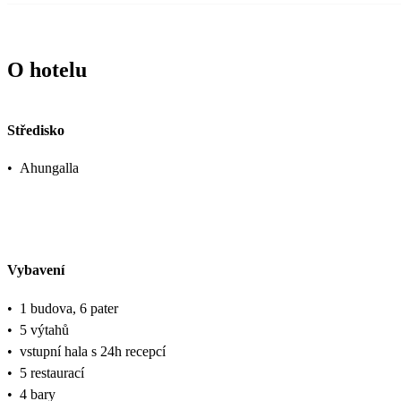
O hotelu
Středisko
•
Ahungalla
Vybavení
•
1 budova, 6 pater
•
5 výtahů
•
vstupní hala s 24h recepcí
•
5 restaurací
•
4 bary