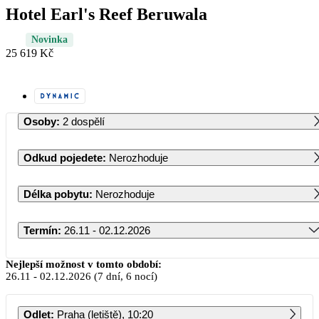
Hotel Earl's Reef Beruwala
Novinka
25 619 Kč
Osoby
:
2 dospělí
Odkud pojedete
:
Nerozhoduje
Délka pobytu
:
Nerozhoduje
Termín
:
26.11 - 02.12.2026
Listopad 2026
Nejlepší možnost v tomto období:
26.11
-
02.12.2026
(7 dní, 6 nocí)
PO
ÚT
ST
ČT
PÁ
SO
NE
Odlet
:
Praha (letiště), 10:20