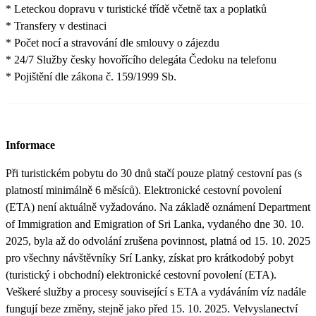
* Leteckou dopravu v turistické třídě včetně tax a poplatků
* Transfery v destinaci
* Počet nocí a stravování dle smlouvy o zájezdu
* 24/7 Služby česky hovořícího delegáta Čedoku na telefonu
* Pojištění dle zákona č. 159/1999 Sb.
Informace
Při turistickém pobytu do 30 dnů stačí pouze platný cestovní pas (s
platností minimálně 6 měsíců). Elektronické cestovní povolení
(ETA) není aktuálně vyžadováno. Na základě oznámení Department
of Immigration and Emigration of Sri Lanka, vydaného dne 30. 10.
2025, byla až do odvolání zrušena povinnost, platná od 15. 10. 2025
pro všechny návštěvníky Srí Lanky, získat pro krátkodobý pobyt
(turistický i obchodní) elektronické cestovní povolení (ETA).
Veškeré služby a procesy související s ETA a vydáváním víz nadále
fungují beze změny, stejně jako před 15. 10. 2025. Velvyslanectví