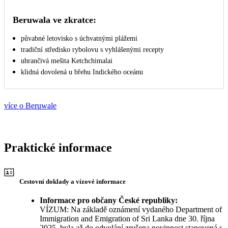
Beruwala ve zkratce:
půvabné letovisko s úchvatnými plážemi
tradiční středisko rybolovu s vyhlášenými recepty
uhrančivá mešita Ketchchimalai
klidná dovolená u břehu Indického oceánu
více o Beruwale
Praktické informace
Cestovní doklady a vízové informace
Informace pro občany České republiky:
VÍZUM: Na základě oznámení vydaného Department of
Immigration and Emigration of Sri Lanka dne 30. října
2025, byla až do odvolání zrušena povinnost stanovená s