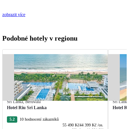
zobrazit více
Podobné hotely v regionu
Srí Lanka
,
Beruwala
Srí Lanka
Hotel Riu Sri Lanka
Hotel R
5.2
10 hodnocení zákazníků
55 490 Kč
44 399 Kč
/os.