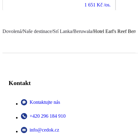
1 651 Kč
/os.
Dovolená
/
Naše destinace
/
Srí Lanka
/
Beruwala
/
Hotel Earl's Reef Ber
Kontakt
Kontaktujte nás
+420 296 184 910
info@cedok.cz