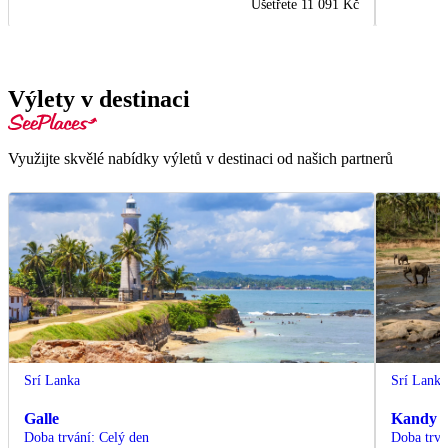
Ušetřete
11 091 Kč
Výlety v destinaci
Využijte skvělé nabídky výletů v destinaci od našich partnerů
Srí Lanka
Srí Lanka
Galle
Kandy
Doba trvání
:
Celý den
Doba trvá