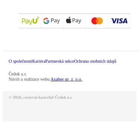
O společnosti
Kariéra
Partnerská sekce
Ochrana osobních údajů
Čedok a.s
Návrh a realizace webu
Axabee sp. z. o.o.
© 2026, cestovní kancelář Čedok a.s.