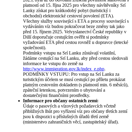
platností od 15. října 2025 pro všechny návštěvníky Srí
Lanky získat pro krátkodobý pobyt (turistický i
obchodní) elektronické cestovní povolení (ETA).
Všechny služby související s ETA a procesy související s
vydáváním víz budou pokračovat beze změny tak jako
před 15. říjnem 2025. Velvyslanectví České republiky v
Dillí doporučuje cestujícím ověřit si podmínky
vyžadování ETA před cestou rovněž u dopravce (letecké
společnosti).
Podmínky vstupu na Srí Lanku zůstávají volatilní,
žádáme cestující na Srí Lanku, aby před cestou sledovali
informace ke vstupu do země na
http://www.immigration.gov.lk/index_e.php
.
PODMÍNKY VSTUPU: Pro vstup na Srí Lanku za
turistickým účelem se musí cestující po příletu prokázat
platným cestovním dokladem (s platností min. 6 měsíců),
zpáteční letenkou, potvrzením o ubytování a
dostatečnými finančními prostředky.
Informace pro občany ostatních zemí:
Údaje o pasových a vízových požadavcích včetně
přibližných lhůt pro vyřízení víz pro občany třetích zemí
jsou k dispozici u příslušných úřadů třetí země
(ministerstvo zahraničních věcí, zastupitelský úřad).