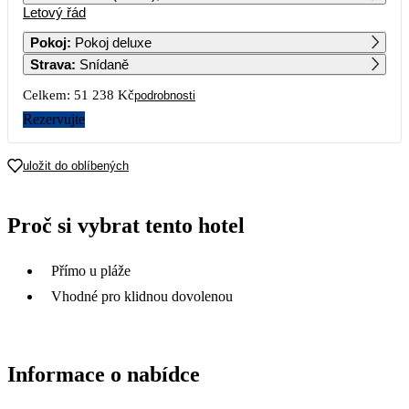
Letový řád
1
27 409
Pokoj
:
Pokoj deluxe
Strava
:
Snídaně
2
3
4
5
6
7
8
Celkem:
51 238 Kč
podrobnosti
9
10
11
12
13
14
15
Rezervujte
16
17
18
19
20
21
22
uložit do oblíbených
23
24
25
26
27
28
29
Proč si vybrat tento hotel
35 009
25 619
25 629
33 219
30
Přímo u pláže
Vhodné pro klidnou dovolenou
Informace o nabídce