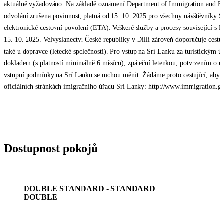
aktuálně vyžadováno. Na základě oznámení Department of Immigration and E
odvolání zrušena povinnost, platná od 15. 10. 2025 pro všechny návštěvníky S
elektronické cestovní povolení (ETA). Veškeré služby a procesy související 
15. 10. 2025. Velvyslanectví České republiky v Dillí zároveň doporučuje ce
také u dopravce (letecké společnosti). Pro vstup na Srí Lanku za turistickým 
dokladem (s platností minimálně 6 měsíců), zpáteční letenkou, potvrzením o
vstupní podmínky na Srí Lanku se mohou měnit. Žádáme proto cestující, aby 
oficiálních stránkách imigračního úřadu Srí Lanky: http://www.immigration.
Dostupnost pokojů
DOUBLE STANDARD - STANDARD
DOUBLE