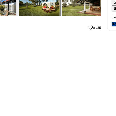
S
Ce
Re
uložit