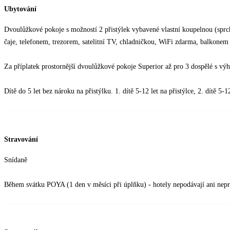
Ubytování
Dvoulůžkové pokoje s možností 2 přistýlek vybavené vlastní koupelnou (sprc
čaje, telefonem, trezorem, satelitní TV, chladničkou, WiFi zdarma, balkonem
Za příplatek prostornější dvoulůžkové pokoje Superior až pro 3 dospělé s vý
Dítě do 5 let bez nároku na přistýlku. 1. dítě 5-12 let na přistýlce, 2. dítě 5-
Stravování
Snídaně
Během svátku POYA (1 den v měsíci při úplňku) - hotely nepodávají ani nepr