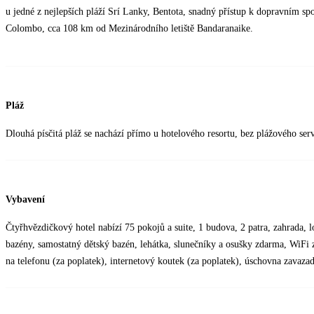
u jedné z nejlepších pláží Srí Lanky, Bentota, snadný přístup k dopravním 
Colombo, cca 108 km od Mezinárodního letiště Bandaranaike.
Pláž
Dlouhá písčitá pláž se nachází přímo u hotelového resortu, bez plážového serv
Vybavení
Čtyřhvězdičkový hotel nabízí 75 pokojů a suite, 1 budova, 2 patra, zahrada, lob
bazény, samostatný dětský bazén, lehátka, slunečníky a osušky zdarma, WiFi 
na telefonu (za poplatek), internetový koutek (za poplatek), úschovna zavazad