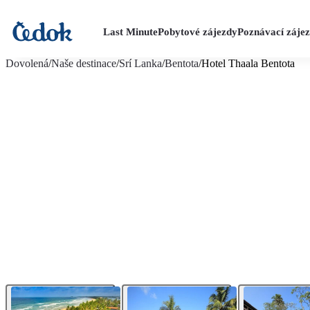
Last Minute
Pobytové zájezdy
Poznávací záje
více fotografií (17)
Dovolená
/
Naše destinace
/
Srí Lanka
/
Bentota
/
Hotel Thaala Bentota