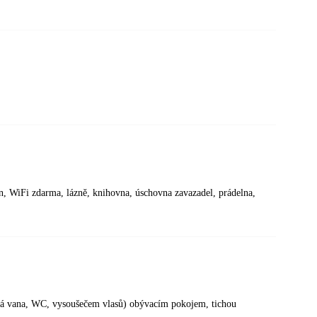
zén, WiFi zdarma, lázně, knihovna, úschovna zavazadel, prádelna,
ová vana, WC, vysoušečem vlasů) obývacím pokojem, tichou