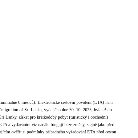
í minimálně 6 měsíců). Elektronické cestovní povolení (ETA) není
migration of Sri Lanka, vydaného dne 30. 10. 2025, byla až do
rí Lanky, získat pro krátkodobý pobyt (turistický i obchodní)
s ETA a vydáváním víz nadále fungují beze změny, stejně jako před
stujícím ověřit si podmínky případného vyžadování ETA před cestou