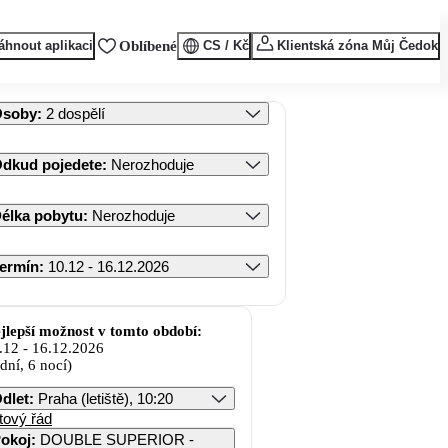
áhnout aplikaci
Oblíbené
CS / Kč
Klientská zóna Můj Čedok
Osoby
:
2 dospělí
dkud pojedete
:
Nerozhoduje
élka pobytu
:
Nerozhoduje
ermín
:
10.12 - 16.12.2026
jlepší možnost v tomto období:
.12
-
16.12.2026
 dní, 6 nocí)
dlet
:
Praha (letiště), 10:20
tový řád
okoj
:
DOUBLE SUPERIOR -