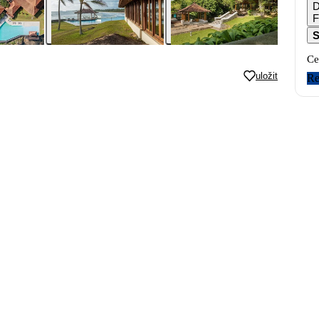
D
F
S
Ce
uložit
Re