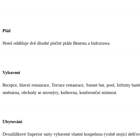
Pláž
Hotel odděluje dvě dlouhé písčité pláže Bentota a Indruruwa.
Vybavení
Recepce, hlavní restaurace, Terrace restaurace, Sunset bar, pool, Infinity ba
směnárna, obchody se suvenýry, knihovna, konferenční místnost.
Ubytování
Dvoulůžkové Superior suity vybavené vlastní koupelnou (volně stojící dešť