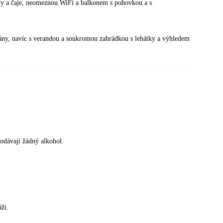
kávy a čaje, neomeznou WiFi a balkonem s pohovkou a s
mány, navíc s verandou a soukromou zahrádkou s lehátky a výhledem
odávají žádný alkohol.
ži.