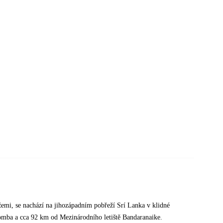
emi, se nachází na jihozápadním pobřeží Srí Lanka v klidné
lomba a cca 92 km od Mezinárodního letiště Bandaranaike.