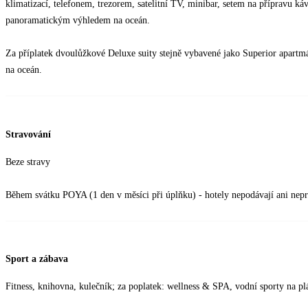
klimatizací, telefonem, trezorem, satelitní TV, minibar, setem na přípravu 
panoramatickým výhledem na oceán.
Za příplatek dvoulůžkové Deluxe suity stejně vybavené jako Superior apart
na oceán.
Stravování
Beze stravy
Během svátku POYA (1 den v měsíci při úplňku) - hotely nepodávají ani nepr
Sport a zábava
Fitness, knihovna, kulečník; za poplatek: wellness & SPA, vodní sporty na plá