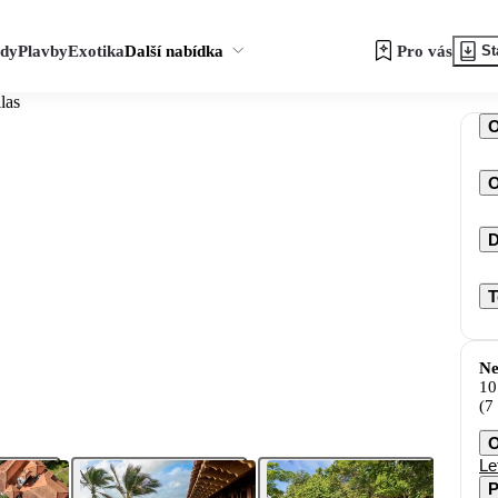
zdy
Plavby
Exotika
Další nabídka
Pro vás
St
las
O
D
T
Ne
10
(7
O
Le
P