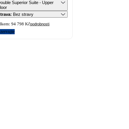
ouble Superior Suite - Upper
loor
trava
:
Bez stravy
lkem:
94 798 Kč
podrobnosti
zervujte