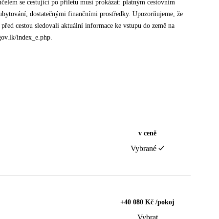
účelem se cestující po příletu musí prokázat: platným cestovním
 ubytování, dostatečnými finančními prostředky. Upozorňujeme, že
před cestou sledovali aktuální informace ke vstupu do země na
gov.lk/index_e.php.
v ceně
Vybrané
+40 080 Kč /pokoj
Vybrat