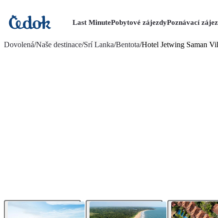
Last Minute
Pobytové zájezdy
Poznávací záje
více fotografií (16)
Dovolená
/
Naše destinace
/
Srí Lanka
/
Bentota
/
Hotel Jetwing Saman Vil