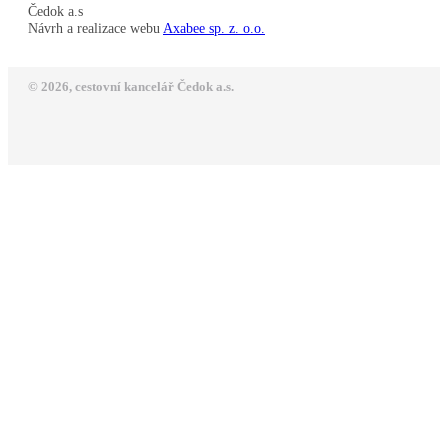
Čedok a.s
Návrh a realizace webu
Axabee sp. z. o.o.
© 2026, cestovní kancelář Čedok a.s.