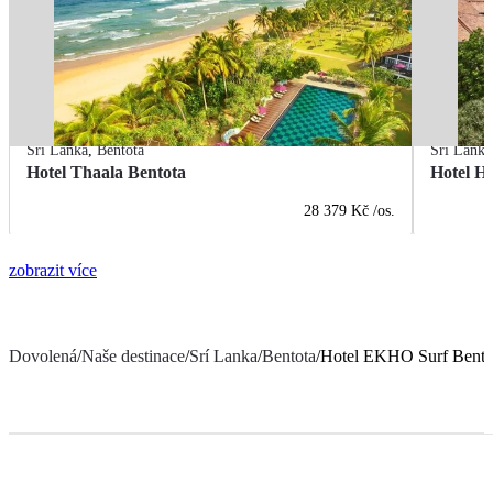
Srí Lanka
,
Bentota
Srí Lanka
Hotel Thaala Bentota
Hotel H
28 379 Kč
/os.
zobrazit více
Dovolená
/
Naše destinace
/
Srí Lanka
/
Bentota
/
Hotel EKHO Surf Bento