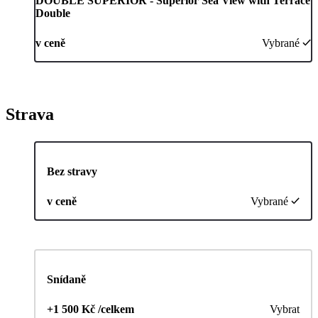
DOUBLE SUPERIOR - Superior Sea View with Terrace
Double
v ceně
Vybrané
Strava
Bez stravy
v ceně
Vybrané
Snídaně
+1 500 Kč /celkem
Vybrat