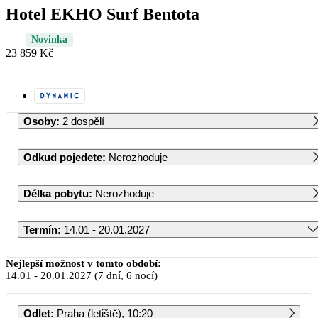
Hotel EKHO Surf Bentota
Novinka
23 859 Kč
Osoby
:
2 dospělí
Odkud pojedete
:
Nerozhoduje
Délka pobytu
:
Nerozhoduje
Termín
:
14.01 - 20.01.2027
Leden 2027
Nejlepší možnost v tomto období:
14.01
-
20.01.2027
(7 dní, 6 nocí)
PO
ÚT
ST
ČT
PÁ
SO
NE
Odlet
:
Praha (letiště), 10:20