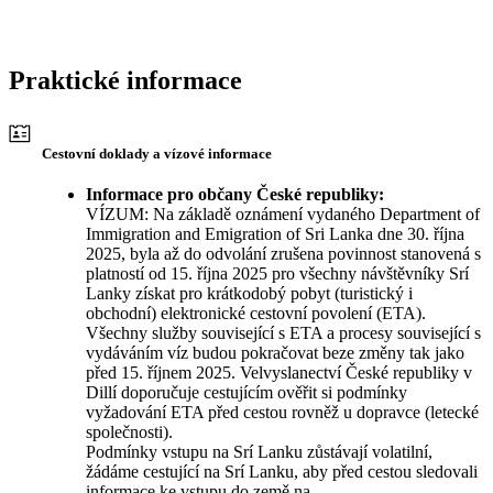
Praktické informace
Cestovní doklady a vízové informace
Informace pro občany České republiky:
VÍZUM: Na základě oznámení vydaného Department of
Immigration and Emigration of Sri Lanka dne 30. října
2025, byla až do odvolání zrušena povinnost stanovená s
platností od 15. října 2025 pro všechny návštěvníky Srí
Lanky získat pro krátkodobý pobyt (turistický i
obchodní) elektronické cestovní povolení (ETA).
Všechny služby související s ETA a procesy související s
vydáváním víz budou pokračovat beze změny tak jako
před 15. říjnem 2025. Velvyslanectví České republiky v
Dillí doporučuje cestujícím ověřit si podmínky
vyžadování ETA před cestou rovněž u dopravce (letecké
společnosti).
Podmínky vstupu na Srí Lanku zůstávají volatilní,
žádáme cestující na Srí Lanku, aby před cestou sledovali
informace ke vstupu do země na