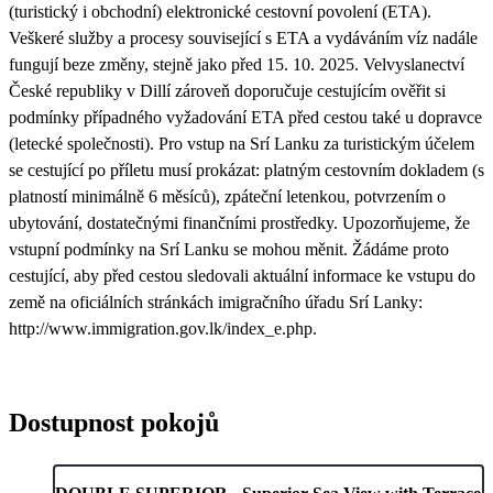
(turistický i obchodní) elektronické cestovní povolení (ETA).
Veškeré služby a procesy související s ETA a vydáváním víz nadále
fungují beze změny, stejně jako před 15. 10. 2025. Velvyslanectví
České republiky v Dillí zároveň doporučuje cestujícím ověřit si
podmínky případného vyžadování ETA před cestou také u dopravce
(letecké společnosti). Pro vstup na Srí Lanku za turistickým účelem
se cestující po příletu musí prokázat: platným cestovním dokladem (s
platností minimálně 6 měsíců), zpáteční letenkou, potvrzením o
ubytování, dostatečnými finančními prostředky. Upozorňujeme, že
vstupní podmínky na Srí Lanku se mohou měnit. Žádáme proto
cestující, aby před cestou sledovali aktuální informace ke vstupu do
země na oficiálních stránkách imigračního úřadu Srí Lanky:
http://www.immigration.gov.lk/index_e.php.
Dostupnost pokojů