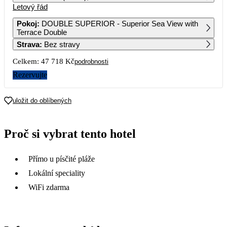
Letový řád
1
2
3
Pokoj
:
DOUBLE SUPERIOR - Superior Sea View with
Terrace Double
4
5
6
7
8
9
10
Strava
:
Bez stravy
Celkem:
47 718 Kč
podrobnosti
11
12
13
14
15
16
17
29 139
23 859
27 899
41 449
Rezervujte
18
19
20
21
22
23
24
uložit do oblíbených
25
26
27
28
29
30
31
Proč si vybrat tento hotel
Přímo u písčité pláže
Lokální speciality
WiFi zdarma