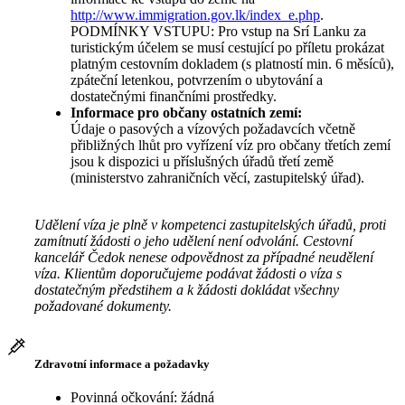
http://www.immigration.gov.lk/index_e.php
.
PODMÍNKY VSTUPU: Pro vstup na Srí Lanku za
turistickým účelem se musí cestující po příletu prokázat
platným cestovním dokladem (s platností min. 6 měsíců),
zpáteční letenkou, potvrzením o ubytování a
dostatečnými finančními prostředky.
Informace pro občany ostatních zemí:
Údaje o pasových a vízových požadavcích včetně
přibližných lhůt pro vyřízení víz pro občany třetích zemí
jsou k dispozici u příslušných úřadů třetí země
(ministerstvo zahraničních věcí, zastupitelský úřad).
Udělení víza je plně v kompetenci zastupitelských úřadů, proti
zamítnutí žádosti o jeho udělení není odvolání. Cestovní
kancelář Čedok nenese odpovědnost za případné neudělení
víza. Klientům doporučujeme podávat žádosti o víza s
dostatečným předstihem a k žádosti dokládat všechny
požadované dokumenty.
Zdravotní informace a požadavky
Povinná očkování: žádná