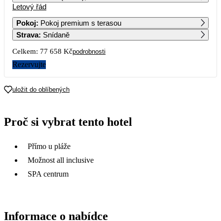
Letový řád
1
2
3
4
5
6
52 229
66 289
Pokoj
:
Pokoj premium s terasou
Strava
:
Snídaně
7
8
9
10
11
12
13
60 109
86 059
Celkem:
77 658 Kč
podrobnosti
14
15
16
17
18
19
20
Rezervujte
68 869
56 039
21
22
23
24
25
26
27
uložit do oblíbených
39 449
39 049
28
29
30
Proč si vybrat tento hotel
38 829
Přímo u pláže
Možnost all inclusive
SPA centrum
Informace o nabídce