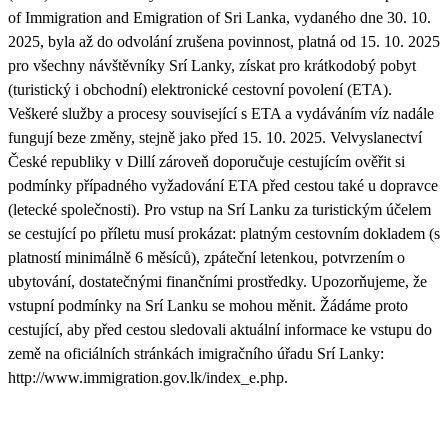
of Immigration and Emigration of Sri Lanka, vydaného dne 30. 10.
2025, byla až do odvolání zrušena povinnost, platná od 15. 10. 2025
pro všechny návštěvníky Srí Lanky, získat pro krátkodobý pobyt
(turistický i obchodní) elektronické cestovní povolení (ETA).
Veškeré služby a procesy související s ETA a vydáváním víz nadále
fungují beze změny, stejně jako před 15. 10. 2025. Velvyslanectví
České republiky v Dillí zároveň doporučuje cestujícím ověřit si
podmínky případného vyžadování ETA před cestou také u dopravce
(letecké společnosti). Pro vstup na Srí Lanku za turistickým účelem
se cestující po příletu musí prokázat: platným cestovním dokladem (s
platností minimálně 6 měsíců), zpáteční letenkou, potvrzením o
ubytování, dostatečnými finančními prostředky. Upozorňujeme, že
vstupní podmínky na Srí Lanku se mohou měnit. Žádáme proto
cestující, aby před cestou sledovali aktuální informace ke vstupu do
země na oficiálních stránkách imigračního úřadu Srí Lanky:
http://www.immigration.gov.lk/index_e.php.