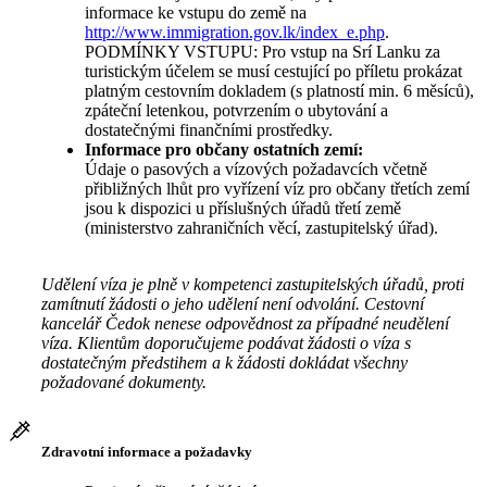
informace ke vstupu do země na
http://www.immigration.gov.lk/index_e.php
.
PODMÍNKY VSTUPU: Pro vstup na Srí Lanku za
turistickým účelem se musí cestující po příletu prokázat
platným cestovním dokladem (s platností min. 6 měsíců),
zpáteční letenkou, potvrzením o ubytování a
dostatečnými finančními prostředky.
Informace pro občany ostatních zemí:
Údaje o pasových a vízových požadavcích včetně
přibližných lhůt pro vyřízení víz pro občany třetích zemí
jsou k dispozici u příslušných úřadů třetí země
(ministerstvo zahraničních věcí, zastupitelský úřad).
Udělení víza je plně v kompetenci zastupitelských úřadů, proti
zamítnutí žádosti o jeho udělení není odvolání. Cestovní
kancelář Čedok nenese odpovědnost za případné neudělení
víza. Klientům doporučujeme podávat žádosti o víza s
dostatečným předstihem a k žádosti dokládat všechny
požadované dokumenty.
Zdravotní informace a požadavky