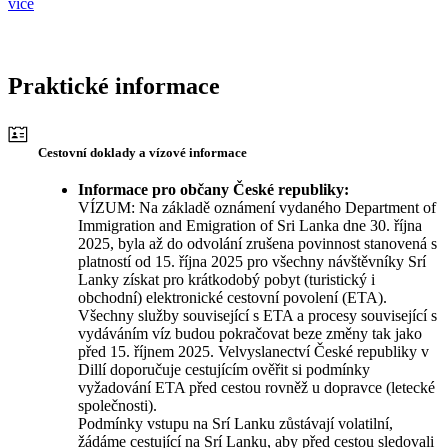
více
Praktické informace
Cestovní doklady a vízové informace
Informace pro občany České republiky:
VÍZUM: Na základě oznámení vydaného Department of
Immigration and Emigration of Sri Lanka dne 30. října
2025, byla až do odvolání zrušena povinnost stanovená s
platností od 15. října 2025 pro všechny návštěvníky Srí
Lanky získat pro krátkodobý pobyt (turistický i
obchodní) elektronické cestovní povolení (ETA).
Všechny služby související s ETA a procesy související s
vydáváním víz budou pokračovat beze změny tak jako
před 15. říjnem 2025. Velvyslanectví České republiky v
Dillí doporučuje cestujícím ověřit si podmínky
vyžadování ETA před cestou rovněž u dopravce (letecké
společnosti).
Podmínky vstupu na Srí Lanku zůstávají volatilní,
žádáme cestující na Srí Lanku, aby před cestou sledovali