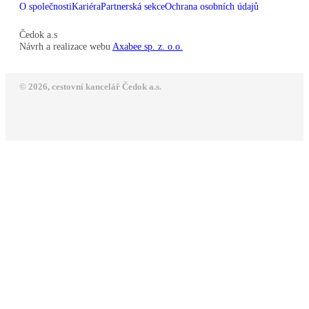
O společnosti
Kariéra
Partnerská sekce
Ochrana osobních údajů
Čedok a.s
Návrh a realizace webu
Axabee sp. z. o.o.
© 2026, cestovní kancelář Čedok a.s.