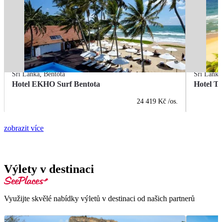
Srí Lanka
,
Bentota
Srí Lanka
Hotel EKHO Surf Bentota
Hotel T
24 419 Kč
/os.
zobrazit více
Výlety v destinaci
Využijte skvělé nabídky výletů v destinaci od našich partnerů