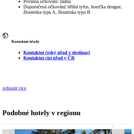
Povinná očkování: žádná
Doporučená očkování: břišní tyfus, horečka dengue,
žloutenka typu A, žloutenka typu B
Kontaktní úřady
Kontaktní český úřad v destinaci
Kontaktní cizí úřad v ČR
zobrazit více
Podobné hotely v regionu