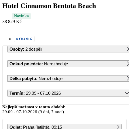
Hotel Cinnamon Bentota Beach
Novinka
38 829 Kč
Osoby
:
2 dospělí
Odkud pojedete
:
Nerozhoduje
Délka pobytu
:
Nerozhoduje
Termín
:
29.09 - 07.10.2026
Září 2026
Nejlepší možnost v tomto období:
29.09
-
07.10.2026
(9 dní, 7 nocí)
PO
ÚT
ST
ČT
PÁ
SO
NE
Odlet
:
Praha (letiště), 09:15