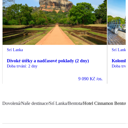
Srí Lanka
Srí Lanka
Divoké útěky a nadčasové poklady (2 dny)
Kolomb
Doba trvání
:
2 dny
Doba trvá
9 090 Kč
/os.
Dovolená
/
Naše destinace
/
Srí Lanka
/
Bentota
/
Hotel Cinnamon Bentot