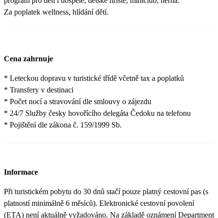
program pro děti i dospělé, dětské hřiště, miniclub, herna.
Za poplatek wellness, hlídání dětí.
Cena zahrnuje
* Leteckou dopravu v turistické třídě včetně tax a poplatků
* Transfery v destinaci
* Počet nocí a stravování dle smlouvy o zájezdu
* 24/7 Služby česky hovořícího delegáta Čedoku na telefonu
* Pojištění dle zákona č. 159/1999 Sb.
Informace
Při turistickém pobytu do 30 dnů stačí pouze platný cestovní pas (s
platností minimálně 6 měsíců). Elektronické cestovní povolení
(ETA) není aktuálně vyžadováno. Na základě oznámení Department