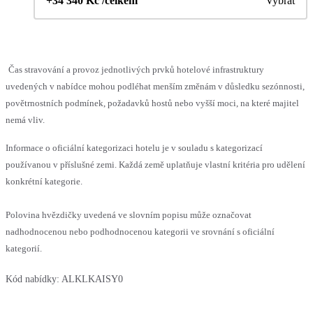
+34 340 Kč /celkem
Vybrat
Čas stravování a provoz jednotlivých prvků hotelové infrastruktury
uvedených v nabídce mohou podléhat menším změnám v důsledku sezónnosti,
povětrnostních podmínek, požadavků hostů nebo vyšší moci, na které majitel
nemá vliv.
Informace o oficiální kategorizaci hotelu je v souladu s kategorizací
používanou v příslušné zemi. Každá země uplatňuje vlastní kritéria pro udělení
konkrétní kategorie.
Polovina hvězdičky uvedená ve slovním popisu může označovat
nadhodnocenou nebo podhodnocenou kategorii ve srovnání s oficiální
kategorií.
Kód nabídky:
ALKLKAISY0