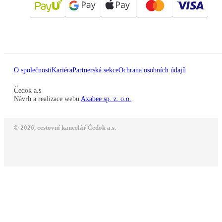
O společnosti
Kariéra
Partnerská sekce
Ochrana osobních údajů
Čedok a.s
Návrh a realizace webu
Axabee sp. z. o.o.
© 2026, cestovní kancelář Čedok a.s.