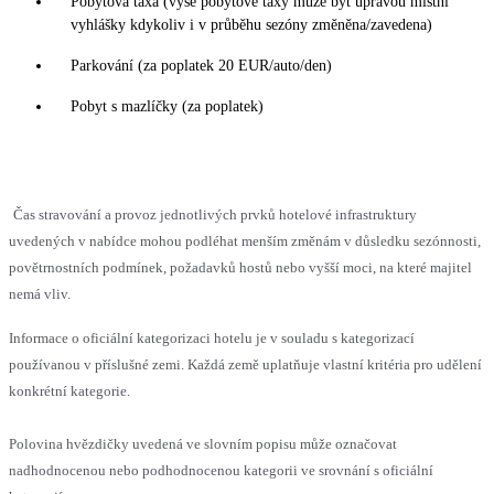
Pobytová taxa (výše pobytové taxy může být úpravou místní
vyhlášky kdykoliv i v průběhu sezóny změněna/zavedena)
Parkování (za poplatek 20 EUR/auto/den)
Pobyt s mazlíčky (za poplatek)
Čas stravování a provoz jednotlivých prvků hotelové infrastruktury
uvedených v nabídce mohou podléhat menším změnám v důsledku sezónnosti,
povětrnostních podmínek, požadavků hostů nebo vyšší moci, na které majitel
nemá vliv.
Informace o oficiální kategorizaci hotelu je v souladu s kategorizací
používanou v příslušné zemi. Každá země uplatňuje vlastní kritéria pro udělení
konkrétní kategorie.
Polovina hvězdičky uvedená ve slovním popisu může označovat
nadhodnocenou nebo podhodnocenou kategorii ve srovnání s oficiální