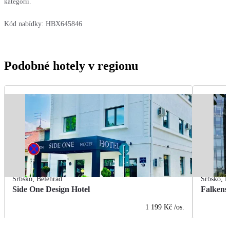
kategorií.
Kód nabídky:
HBX645846
Podobné hotely v regionu
Srbsko
,
Bělehrad
Srbsko
,
B
Side One Design Hotel
Falkenst
1 199 Kč
/os.