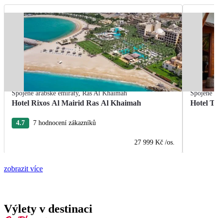
Spojené arabské emiráty
,
Ras Al Khaimah
Spojené a
Hotel Rixos Al Mairid Ras Al Khaimah
Hotel T
4.7
7 hodnocení zákazníků
27 999 Kč
/os.
zobrazit více
Výlety v destinaci