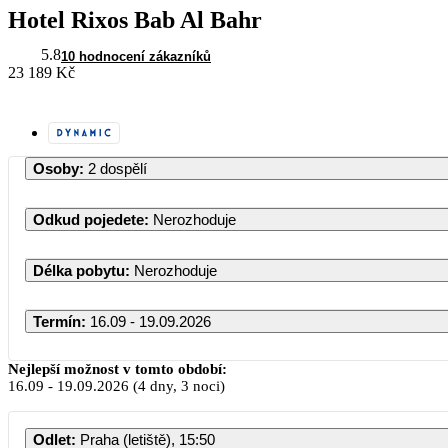
Hotel Rixos Bab Al Bahr
5.8
10 hodnocení zákazníků
23 189 Kč
Osoby
:
2 dospělí
Odkud pojedete
:
Nerozhoduje
Délka pobytu
:
Nerozhoduje
Termín
:
16.09 - 19.09.2026
Září 2026
Nejlepší možnost v tomto období:
16.09
-
19.09.2026
(4 dny, 3 noci)
PO
ÚT
ST
ČT
PÁ
Odlet
:
Praha (letiště), 15:50