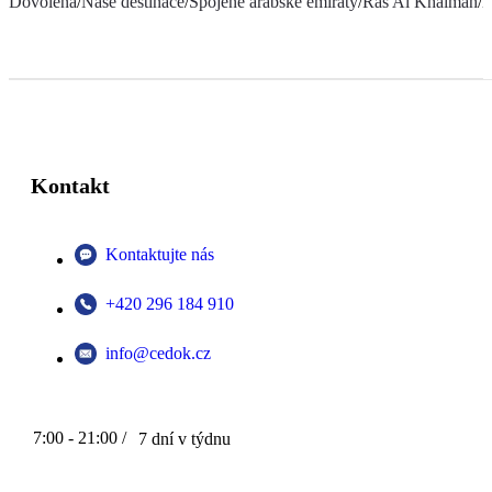
Dovolená
/
Naše destinace
/
Spojené arabské emiráty
/
Ras Al Khaimah
/
H
Kontakt
Kontaktujte nás
+420 296 184 910
info@cedok.cz
7:00 - 21:00 /
7 dní v týdnu