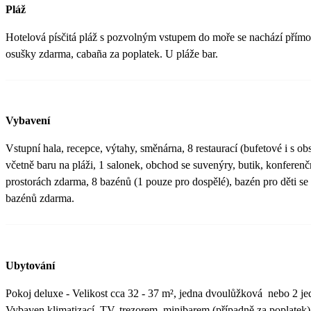
Pláž
Hotelová písčitá pláž s pozvolným vstupem do moře se nachází přímo 
osušky zdarma, cabaña za poplatek. U pláže bar.
Vybavení
Vstupní hala, recepce, výtahy, směnárna, 8 restaurací (bufetové i s ob
včetně baru na pláži, 1 salonek, obchod se suvenýry, butik, konferen
prostorách zdarma, 8 bazénů (1 pouze pro dospělé), bazén pro děti s
bazénů zdarma.
Ubytování
Pokoj deluxe - Velikost cca 32 - 37 m², jedna dvoulůžková nebo 2 je
Vybaven klimatizací, TV, trezorem, minibarem (případně za poplatek),