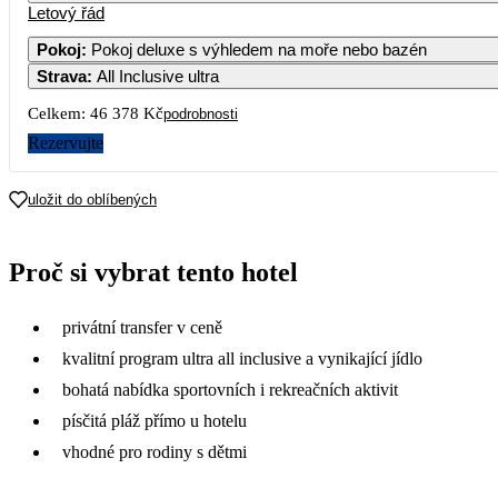
Letový řád
1
2
3
4
27 159
24 379
31 309
31 309
Pokoj
:
Pokoj deluxe s výhledem na moře nebo bazén
Strava
:
All Inclusive ultra
7
8
9
10
11
29 519
26 739
23 949
31 309
31 319
Celkem:
46 378 Kč
podrobnosti
14
15
16
17
18
Rezervujte
29 889
25 969
23 189
31 319
31 319
21
22
23
24
25
uložit do oblíbených
29 009
26 229
23 439
32 029
32 709
28
29
30
Proč si vybrat tento hotel
32 689
29 259
25 779
privátní transfer v ceně
kvalitní program ultra all inclusive a vynikající jídlo
bohatá nabídka sportovních i rekreačních aktivit
písčitá pláž přímo u hotelu
vhodné pro rodiny s dětmi