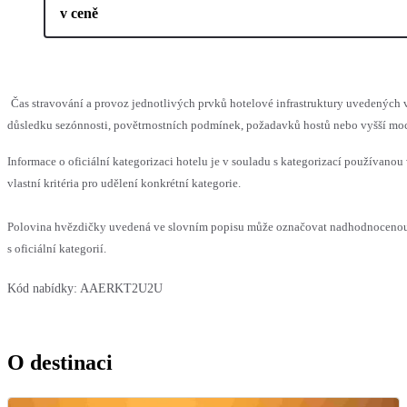
v ceně
Čas stravování a provoz jednotlivých prvků hotelové infrastruktury uvedenýc
důsledku sezónnosti, povětrnostních podmínek, požadavků hostů nebo vyšší moci,
Informace o oficiální kategorizaci hotelu je v souladu s kategorizací používanou
vlastní kritéria pro udělení konkrétní kategorie.
Polovina hvězdičky uvedená ve slovním popisu může označovat nadhodnocenou
s oficiální kategorií.
Kód nabídky:
AAERKT2U2U
O destinaci