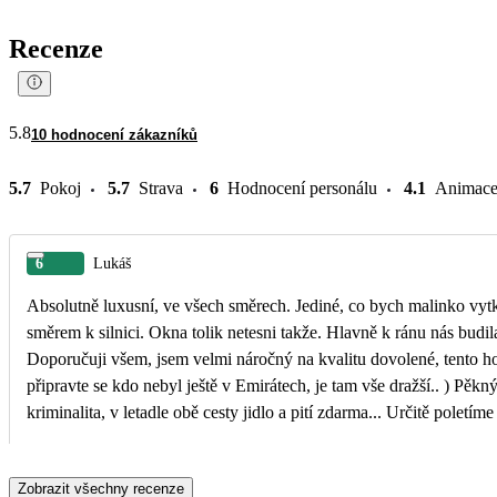
Recenze
5.8
10 hodnocení zákazníků
5.7
Pokoj
5.7
Strava
6
Hodnocení personálu
4.1
Animac
6
Lukáš
Absolutně luxusní, ve všech směrech. Jediné, co bych malinko vytknul, jsou pokoje které jsou
směrem k silnici. Okna tolik netesni takže. Hlavně k ránu nás budila kolem jdoucí auta.
Doporučuji všem, jsem velmi náročný na kvalitu dovolené, tento hotel a tento je opravdu top. (
připravte se kdo nebyl ještě v Emirátech, je tam vše dražší.. ) Pěkný výběr výletů, žádná
Zobrazit všechny recenze