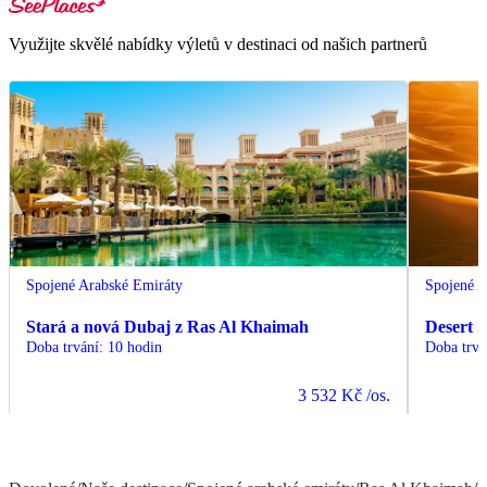
Využijte skvělé nabídky výletů v destinaci od našich partnerů
Spojené Arabské Emiráty
Spojené A
Stará a nová Dubaj z Ras Al Khaimah
Desert 
Doba trvání
:
10 hodin
Doba trvá
3 532 Kč
/os.