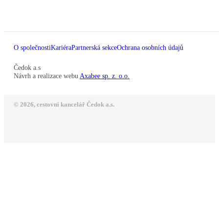
O společnosti
Kariéra
Partnerská sekce
Ochrana osobních údajů
Čedok a.s
Návrh a realizace webu
Axabee sp. z. o.o.
© 2026, cestovní kancelář Čedok a.s.