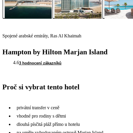
Spojené arabské emiráty, Ras Al Khaimah
Hampton by Hilton Marjan Island
4.6
3 hodnocení zákazníků
Proč si vybrat tento hotel
privátní transfer v ceně
vhodné pro rodiny s dětmi
dlouhá písčitá pláž přímo u hotelu
na uměle vybudovaném ostrově Marjan Island