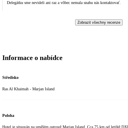
Delegátku sme nevideli ani raz a vôbec nemala snahu nás kontaktovať.
Zobrazit všechny recenze
Informace o nabídce
Středisko
Ras Al Khaimah - Marjan Island
Poloha
Hotel je situován na umělém ostrově Marjan Island. Cca 75 km od letiště D