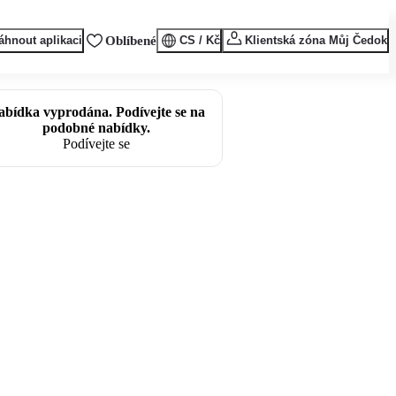
áhnout aplikaci
Oblíbené
CS / Kč
Klientská zóna Můj Čedok
abídka vyprodána. Podívejte se na
podobné nabídky.
Podívejte se