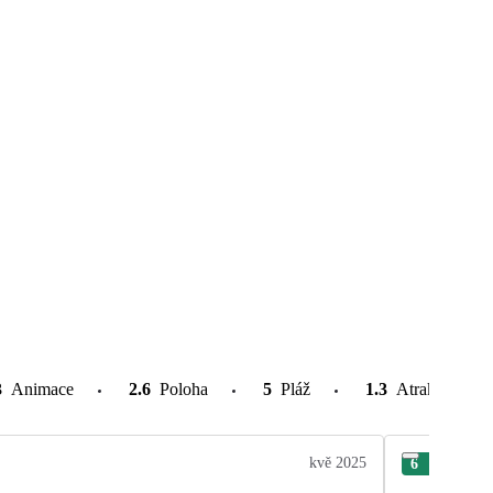
3
Animace
2.6
Poloha
5
Pláž
1.3
Atrakce v oko
kvě 2025
6
Mir