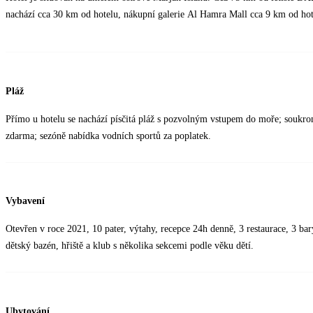
nachází cca 30 km od hotelu, nákupní galerie Al Hamra Mall cca 9 km od hot
Pláž
Přímo u hotelu se nachází písčitá pláž s pozvolným vstupem do moře; soukro
zdarma; sezóně nabídka vodních sportů za poplatek.
Vybavení
Otevřen v roce 2021, 10 pater, výtahy, recepce 24h denně, 3 restaurace, 3 ba
dětský bazén, hřiště a klub s několika sekcemi podle věku dětí.
Ubytování