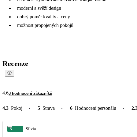
moderní a svěží design
dobrý poměr kvality a ceny
možnost propojených pokojů
Recenze
4.6
3 hodnocení zákazníků
4.3
Pokoj
5
Strava
6
Hodnocení personálu
2.
5
Silvia