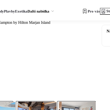
zdy
Plavby
Exotika
Další nabídka
Pro vás
St
ampton by Hilton Marjan Island
N