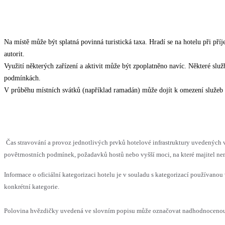
Na místě může být splatná povinná turistická taxa. Hradí se na hotelu při příj
autorit.
Využití některých zařízení a aktivit může být zpoplatněno navíc. Některé slu
podmínkách.
V průběhu místních svátků (například ramadán) může dojít k omezení služeb 
Čas stravování a provoz jednotlivých prvků hotelové infrastruktury uvedenýc
povětrnostních podmínek, požadavků hostů nebo vyšší moci, na které majitel nem
Informace o oficiální kategorizaci hotelu je v souladu s kategorizací používanou 
konkrétní kategorie.
Polovina hvězdičky uvedená ve slovním popisu může označovat nadhodnocenou n