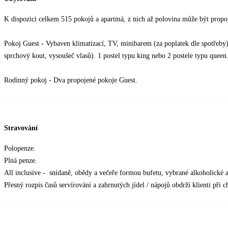
K dispozici celkem 515 pokojů a apartmá, z nich až polovina může být propoje
Pokoj Guest - Vybaven klimatizací, TV, minibarem (za poplatek dle spotřeby),
sprchový kout, vysoušeč vlasů). 1 postel typu king nebo 2 postele typu queen
Rodinný pokoj - Dva propojené pokoje Guest.
Stravování
Polopenze.
Plná penze.
All inclusive - snídaně, obědy a večeře formou bufetu, vybrané alkoholické 
Přesný rozpis časů servírování a zahrnutých jídel / nápojů obdrží klienti při c