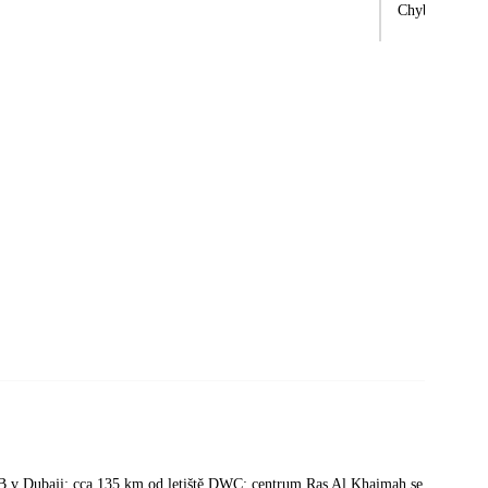
XB v Dubaji; cca 135 km od letiště DWC; centrum Ras Al Khaimah se