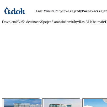
Last Minute
Pobytové zájezdy
Poznávací záje
více fotografií (27)
Dovolená
/
Naše destinace
/
Spojené arabské emiráty
/
Ras Al Khaimah
/
H