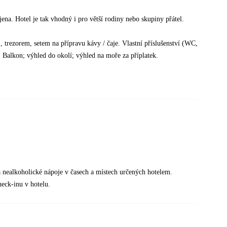
na. Hotel je tak vhodný i pro větší rodiny nebo skupiny přátel.
 trezorem, setem na přípravu kávy / čaje. Vlastní příslušenství (WC,
. Balkon; výhled do okolí; výhled na moře za příplatek.
a nealkoholické nápoje v časech a místech určených hotelem.
heck-inu v hotelu.