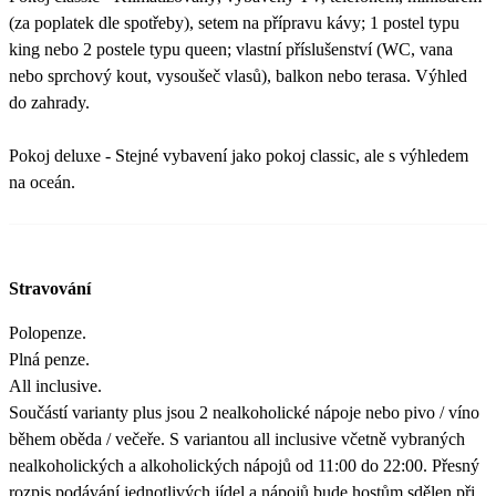
(za poplatek dle spotřeby), setem na přípravu kávy; 1 postel typu
king nebo 2 postele typu queen; vlastní příslušenství (WC, vana
nebo sprchový kout, vysoušeč vlasů), balkon nebo terasa. Výhled
do zahrady.
Pokoj deluxe - Stejné vybavení jako pokoj classic, ale s výhledem
na oceán.
Stravování
Polopenze.
Plná penze.
All inclusive.
Součástí varianty plus jsou 2 nealkoholické nápoje nebo pivo / víno
během oběda / večeře. S variantou all inclusive včetně vybraných
nealkoholických a alkoholických nápojů od 11:00 do 22:00. Přesný
rozpis podávání jednotlivých jídel a nápojů bude hostům sdělen při