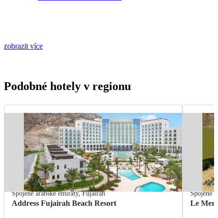
zobrazit více
Podobné hotely v regionu
Spojené arabské emiráty
,
Fujairah
Spojené a
Address Fujairah Beach Resort
Le Meri