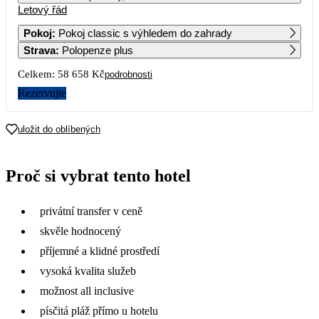
Letový řád
1
2
3
4
5
6
35 559
35 269
35 679
38 419
35 389
32 619
Pokoj
:
Pokoj classic s výhledem do zahrady
Strava
:
Polopenze plus
7
8
9
10
11
12
13
29 839
37 199
36 499
36 499
37 199
34 629
31 849
Celkem:
58 658 Kč
podrobnosti
14
15
16
17
18
19
20
Rezervujte
30 209
37 199
36 499
36 499
37 209
34 879
33 239
21
22
23
24
25
26
27
uložit do oblíbených
29 329
37 209
36 499
36 519
37 199
35 139
32 359
28
29
30
Proč si vybrat tento hotel
29 579
37 199
36 499
privátní transfer v ceně
skvěle hodnocený
příjemné a klidné prostředí
vysoká kvalita služeb
možnost all inclusive
písčitá pláž přímo u hotelu