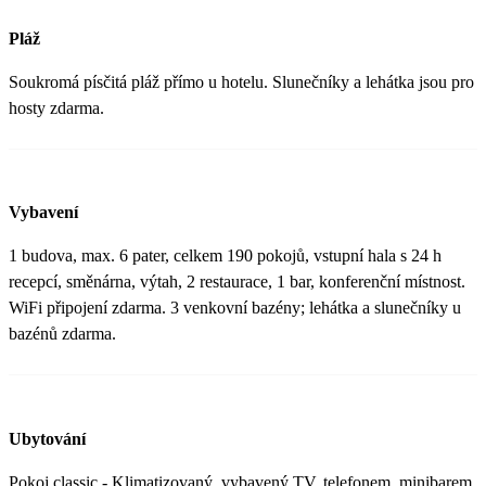
Pláž
Soukromá písčitá pláž přímo u hotelu. Slunečníky a lehátka jsou pro
hosty zdarma.
Vybavení
1 budova, max. 6 pater, celkem 190 pokojů, vstupní hala s 24 h
recepcí, směnárna, výtah, 2 restaurace, 1 bar, konferenční místnost.
WiFi připojení zdarma. 3 venkovní bazény; lehátka a slunečníky u
bazénů zdarma.
Ubytování
Pokoj classic - Klimatizovaný, vybavený TV, telefonem, minibarem