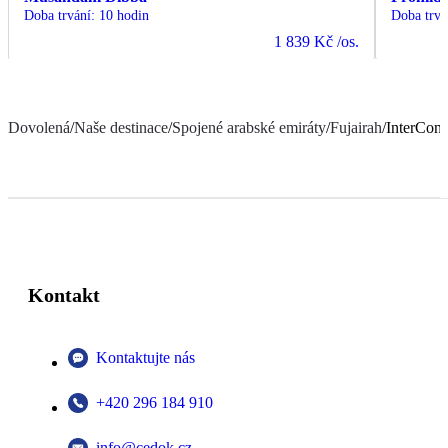
Doba trvání
:
10 hodin
Doba trvá
1 839 Kč
/os.
Dovolená
/
Naše destinace
/
Spojené arabské emiráty
/
Fujairah
/
InterCont
Kontakt
Kontaktujte nás
+420 296 184 910
info@cedok.cz