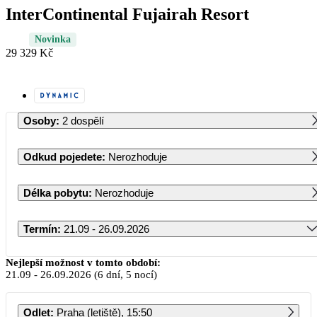
InterContinental Fujairah Resort
Novinka
29 329 Kč
Osoby
:
2 dospělí
Odkud pojedete
:
Nerozhoduje
Délka pobytu
:
Nerozhoduje
Termín
:
21.09 - 26.09.2026
Září 2026
Nejlepší možnost v tomto období:
21.09
-
26.09.2026
(6 dní, 5 nocí)
PO
ÚT
ST
ČT
PÁ
SO
NE
Odlet
:
Praha (letiště), 15:50