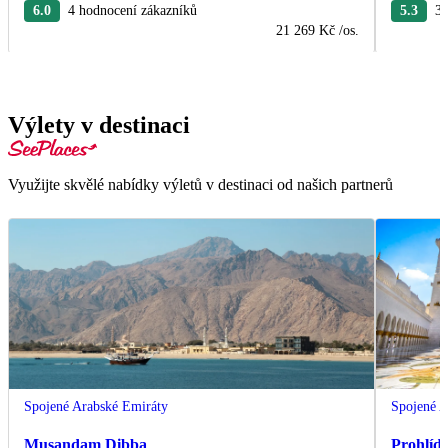
6.0
4 hodnocení zákazníků
5.3
3 
21 269 Kč
/os.
Výlety v destinaci
Využijte skvělé nabídky výletů v destinaci od našich partnerů
Spojené Arabské Emiráty
Spojené A
Musandam Dibba
Prohlíd