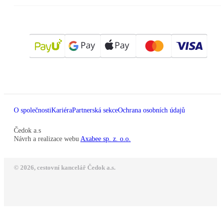
O společnosti
Kariéra
Partnerská sekce
Ochrana osobních údajů
Čedok a.s
Návrh a realizace webu
Axabee sp. z. o.o.
© 2026, cestovní kancelář Čedok a.s.