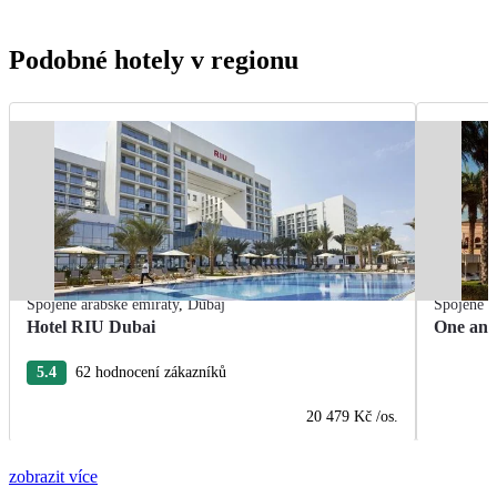
Podobné hotely v regionu
Spojené arabské emiráty
,
Dubaj
Spojené a
Hotel RIU Dubai
One and
5.4
62 hodnocení zákazníků
20 479 Kč
/os.
zobrazit více