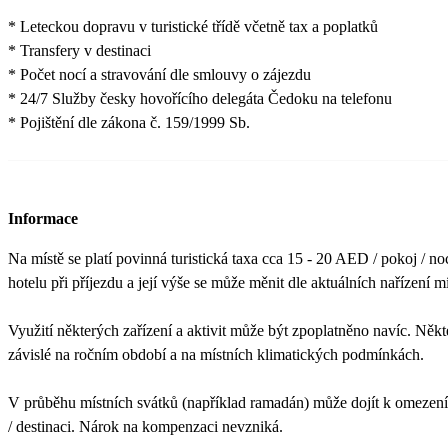
* Leteckou dopravu v turistické třídě včetně tax a poplatků
* Transfery v destinaci
* Počet nocí a stravování dle smlouvy o zájezdu
* 24/7 Služby česky hovořícího delegáta Čedoku na telefonu
* Pojištění dle zákona č. 159/1999 Sb.
Informace
Na místě se platí povinná turistická taxa cca 15 - 20 AED / pokoj / no
hotelu při příjezdu a její výše se může měnit dle aktuálních nařízení mí
Využití některých zařízení a aktivit může být zpoplatněno navíc. Někt
závislé na ročním období a na místních klimatických podmínkách.
V průběhu místních svátků (například ramadán) může dojít k omezení
/ destinaci. Nárok na kompenzaci nevzniká.