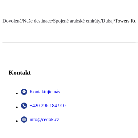
Dovolená
/
Naše destinace
/
Spojené arabské emiráty
/
Dubaj
/
Towers Rot
Kontakt
Kontaktujte nás
+420 296 184 910
info@cedok.cz