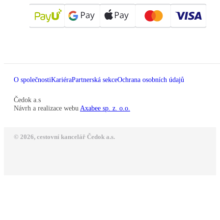
O společnosti
Kariéra
Partnerská sekce
Ochrana osobních údajů
Čedok a.s
Návrh a realizace webu
Axabee sp. z. o.o.
© 2026, cestovní kancelář Čedok a.s.