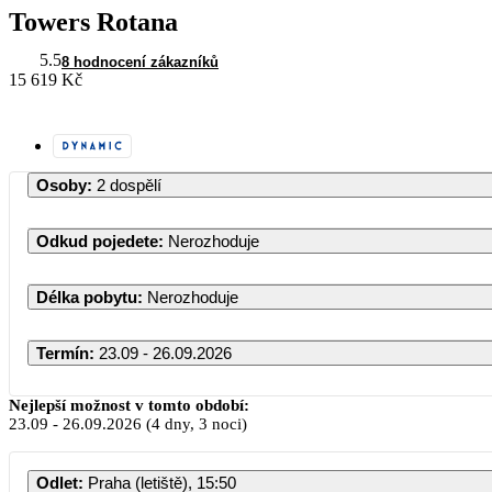
Towers Rotana
5.5
8 hodnocení zákazníků
15 619 Kč
Osoby
:
2 dospělí
Odkud pojedete
:
Nerozhoduje
Délka pobytu
:
Nerozhoduje
Termín
:
23.09 - 26.09.2026
Září 2026
Nejlepší možnost v tomto období:
23.09
-
26.09.2026
(4 dny, 3 noci)
PO
ÚT
ST
ČT
PÁ
SO
Odlet
:
Praha (letiště), 15:50