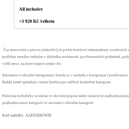
All inclusive
+3 920 Kč /celkem
Čas stravování a provoz jednotlivých prvků hotelové infrastruktury uvedených
podléhat menším změnám v důsledku sezónnosti, povětrnostních podmínek, pož
vyšší moci, na které majitel nemá vliv.
Informace o oficiální kategorizaci hotelu je v souladu s kategorizací používanou 
Každá země uplatňuje vlastní kritéria pro udělení konkrétní kategorie.
Polovina hvězdičky uvedená ve slovním popisu může označovat nadhodnoceno
podhodnocenou kategorii ve srovnání s oficiální kategorií.
Kód nabídky:
AAEDXB1WI8