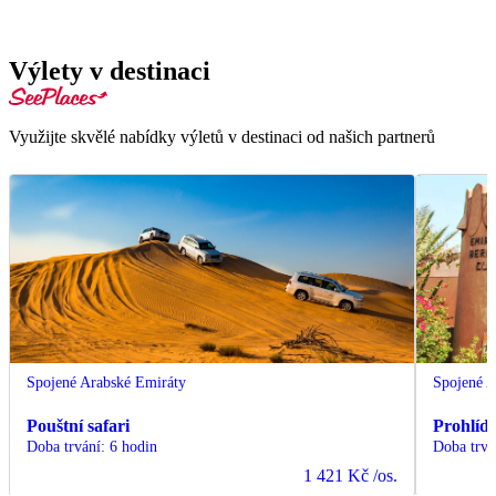
Výlety v destinaci
Využijte skvělé nabídky výletů v destinaci od našich partnerů
Spojené Arabské Emiráty
Spojené A
Pouštní safari
Prohlíd
Doba trvání
:
6 hodin
Doba trvá
1 421 Kč
/os.