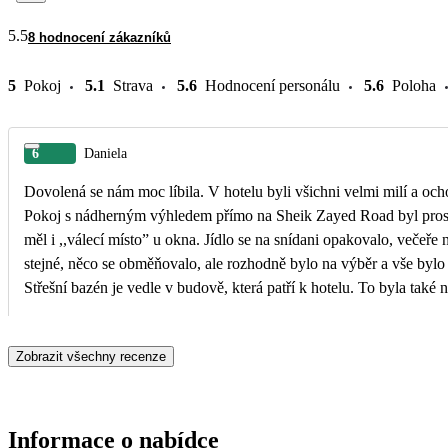
5.5
8 hodnocení zákazníků
5
Pokoj
5.1
Strava
5.6
Hodnocení personálu
5.6
Poloha
6
Daniela
Dovolená se nám moc líbila. V hotelu byli všichni velmi milí a ocho
Pokoj s nádherným výhledem přímo na Sheik Zayed Road byl pros
měl i ,,válecí místo” u okna. Jídlo se na snídani opakovalo, večeře 
stejné, něco se obměňovalo, ale rozhodně bylo na výběr a vše bylo
Střešní bazén je vedle v budově, která patří k hotelu. To byla také 
V hotelu je výborná káva. Dvě zastávky metra hned v blízkosti. Pá
od hotelu je taktéž muzeum budoucnosti, Dubai Mall a Burj Khalifa
Zobrazit všechny recenze
zastávku metrem. Na pláž jezdí hotelový shuttle bus. Nebo pár zas
metrem. Využili jsme jeden výlet, který byl angličtině, ale i pro nem
anglicky byl v pohodě. Chci taktéž vyzdvihnout paní delegátku Zu
která byla velmi milá, ochotná a dobře poradila. Ozvala se hned rá
Informace o nabídce