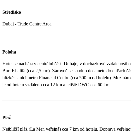
příletu, ač jsme měli balíček dynamic, kde delegát být nemusí. Ho
tento hotel opravdu skvěle.
Středisko
Dubaj - Trade Centre Area
Poloha
Hotel se nachází v centrální části Dubaje, v docházkové vzdálenosti 
Burj Khalifa (cca 2,5 km). Zároveň se snadno dostanete do dalších čá
blízké stanici metra Financial Centre (cca 500 m od hotelu). Mezinár
je od hotelu vzdáleno cca 12 km a letiště DWC cca 60 km.
Pláž
Nejbližší pláž (La Mer, veřejná) cca 7 km od hotelu. Doprava veřejn