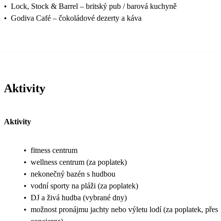
•
Lock, Stock & Barrel – britský pub / barová kuchyně
•
Godiva Café – čokoládové dezerty a káva
Aktivity
Aktivity
•
fitness centrum
•
wellness centrum (za poplatek)
•
nekonečný bazén s hudbou
•
vodní sporty na pláži (za poplatek)
•
DJ a živá hudba (vybrané dny)
•
možnost pronájmu jachty nebo výletu lodí (za poplatek, přes