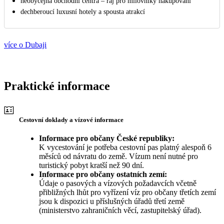
neobyčejná obchodní centra – ráj pro milovníky nakupování
dechberoucí luxusní hotely a spousta atrakcí
více o Dubaji
Praktické informace
Cestovní doklady a vízové informace
Informace pro občany České republiky:
K vycestování je potřeba cestovní pas platný alespoň 6
měsíců od návratu do země. Vízum není nutné pro
turistický pobyt kratší než 90 dní.
Informace pro občany ostatních zemí:
Údaje o pasových a vízových požadavcích včetně
přibližných lhůt pro vyřízení víz pro občany třetích zemí
jsou k dispozici u příslušných úřadů třetí země
(ministerstvo zahraničních věcí, zastupitelský úřad).