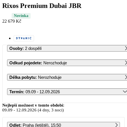
Rixos Premium Dubai JBR
Novinka
22 679 Kč
Osoby
:
2 dospělí
Odkud pojedete
:
Nerozhoduje
Délka pobytu
:
Nerozhoduje
Termín
:
09.09 - 12.09.2026
Září 2026
Nejlepší možnost v tomto období:
09.09
-
12.09.2026
(4 dny, 3 noci)
PO
ÚT
ST
ČT
PÁ
SO
NE
Odlet
:
Praha (letiště), 15:50