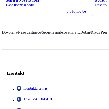
Stará a Nová Dubaj
Pouštní 
Doba trvání
:
8 hodin
Doba trvá
3 316 Kč
/os.
Dovolená
/
Naše destinace
/
Spojené arabské emiráty
/
Dubaj
/
Rixos Pre
Kontakt
Kontaktujte nás
+420 296 184 910