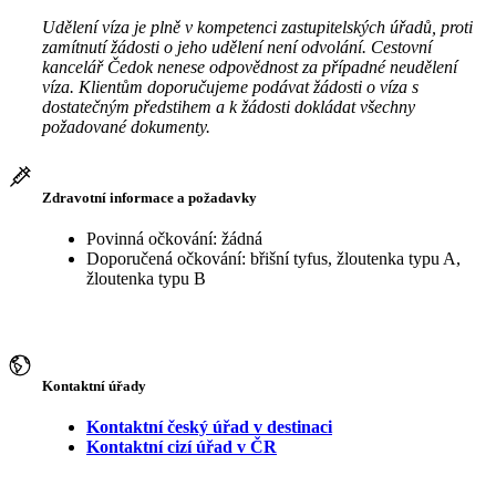
Udělení víza je plně v kompetenci zastupitelských úřadů, proti
zamítnutí žádosti o jeho udělení není odvolání. Cestovní
kancelář Čedok nenese odpovědnost za případné neudělení
víza. Klientům doporučujeme podávat žádosti o víza s
dostatečným předstihem a k žádosti dokládat všechny
požadované dokumenty.
Zdravotní informace a požadavky
Povinná očkování: žádná
Doporučená očkování: břišní tyfus, žloutenka typu A,
žloutenka typu B
Kontaktní úřady
Kontaktní český úřad v destinaci
Kontaktní cizí úřad v ČR