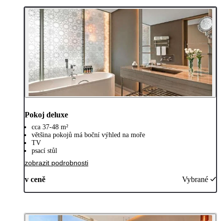
Pokoj deluxe
cca 37-48 m²
většina pokojů má boční výhled na moře
TV
psací stůl
zobrazit podrobnosti
v ceně
Vybrané