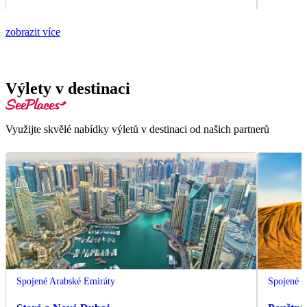
zobrazit více
Výlety v destinaci
Využijte skvělé nabídky výletů v destinaci od našich partnerů
Spojené Arabské Emiráty
Spojené A