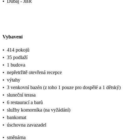
•
Dubaj - JBR
Vybavení
•
414 pokojů
•
35 podlaží
•
1 budova
•
nepřetržitě otevřená recepce
•
výtahy
•
3 venkovní bazén (z toho 1 pouze pro dospělé a 1 dětský)
•
sluneční terasa
•
6 restaurací a barů
•
služby komorníka (na vyžádání)
•
bankomat
•
úschovna zavazadel
•
směnárna