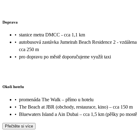
Doprava
•
stanice metra DMCC - cca 1,1 km
•
autobusová zastávka Jumeirah Beach Residence 2 - vzdálena
cca 250 m
•
pro dopravu po městě doporučujeme využít taxi
Okolí hotelu
•
promenáda The Walk – přímo u hotelu
•
The Beach at JBR (obchody, restaurace, kino) – cca 150 m
•
Bluewaters Island a Ain Dubai – cca 1,5 km (pěšky po mostě
Přečtěte si více