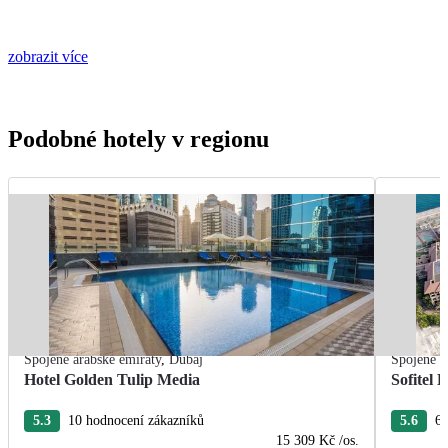
zobrazit více
Podobné hotely v regionu
Spojené arabské emiráty
,
Dubaj
Spojené a
Hotel Golden Tulip Media
Sofitel
5.3
10 hodnocení zákazníků
5.6
6 
15 309 Kč
/os.