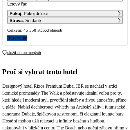
Letový řád
1
2
3
4
5
6
25 909
23 099
30 039
30 039
30 039
29 339
Pokoj
:
Pokoj deluxe
Strava
:
Snídaně
7
8
9
10
11
12
13
28 299
25 489
22 679
30 359
30 669
30 979
30 269
Celkem:
45 358 Kč
podrobnosti
14
15
16
17
18
19
20
Rezervujte
30 229
25 969
22 849
30 979
30 979
30 979
33 349
21
22
23
24
25
26
27
uložit do oblíbených
29 089
25 969
22 849
30 999
31 499
32 009
31 839
28
29
30
Proč si vybrat tento hotel
31 829
29 169
25 529
Designový hotel Rixos Premium Dubai JBR se nachází v srdci
ikonické promenády The Walk a představuje ideální volbu pro ty,
kteří hledají moderní styl, prvotřídní služby a živou atmosféru přímo
u pláže. Nabízí dechberoucí výhledy na Arabský záliv i futuristické
panorama Dubaje, špičkovou gastronomii či elegantní lounge bary.
Hosté si mohou užít relaxaci u infinity bazénu s hudbou,
nakupování v blízkém centru The Beach nebo noční zábavu přímo v