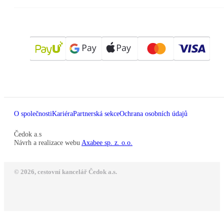
O společnosti
Kariéra
Partnerská sekce
Ochrana osobních údajů
Čedok a.s
Návrh a realizace webu
Axabee sp. z. o.o.
© 2026, cestovní kancelář Čedok a.s.