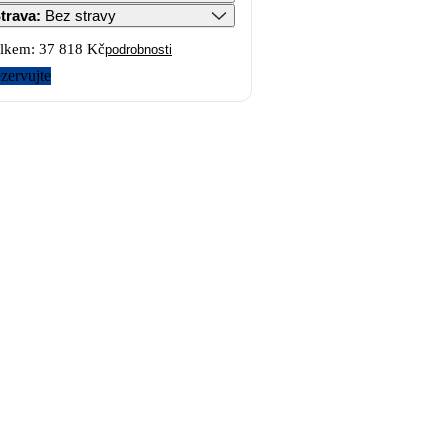
trava
:
Bez stravy
lkem:
37 818 Kč
podrobnosti
zervujte