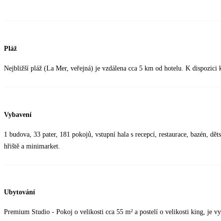
Pláž
Nejbližší pláž (La Mer, veřejná) je vzdálena cca 5 km od hotelu. K dispozici 
Vybavení
1 budova, 33 pater, 181 pokojů, vstupní hala s recepcí, restaurace, bazén, dě
hřiště a minimarket.
Ubytování
Premium Studio - Pokoj o velikosti cca 55 m² a postelí o velikosti king, j