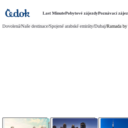
Last Minute
Pobytové zájezdy
Poznávací záje
více fotografií (17)
Dovolená
/
Naše destinace
/
Spojené arabské emiráty
/
Dubaj
/
Ramada by