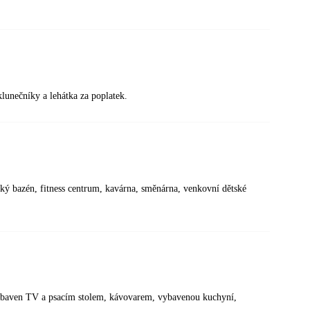
klunečníky a lehátka za poplatek.
tský bazén, fitness centrum, kavárna, směnárna, venkovní dětské
e vybaven TV a psacím stolem, kávovarem, vybavenou kuchyní,