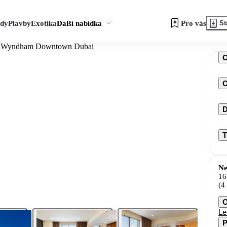
zdy
Plavby
Exotika
Další nabídka
Pro vás
St
 Wyndham Downtown Dubai
O
D
T
Ne
16
(4
O
Le
P