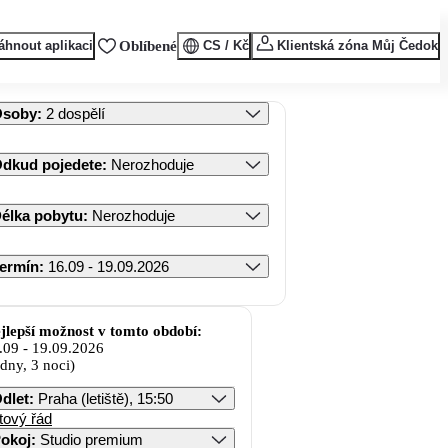
áhnout aplikaci
Oblíbené
CS / Kč
Klientská zóna Můj Čedok
Osoby
:
2 dospělí
dkud pojedete
:
Nerozhoduje
élka pobytu
:
Nerozhoduje
ermín
:
16.09 - 19.09.2026
jlepší možnost v tomto období:
.09
-
19.09.2026
 dny, 3 noci)
dlet
:
Praha (letiště), 15:50
tový řád
okoj
:
Studio premium