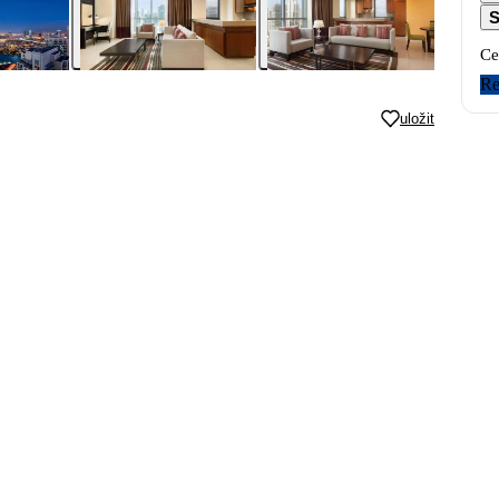
S
Ce
Re
uložit