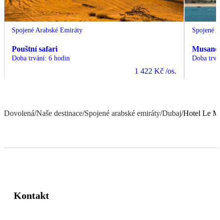
Spojené Arabské Emiráty
Spojené A
Pouštní safari
Musand
Doba trvání
:
6 hodin
Doba trvá
1 422 Kč
/os.
Dovolená
/
Naše destinace
/
Spojené arabské emiráty
/
Dubaj
/
Hotel Le M
Kontakt