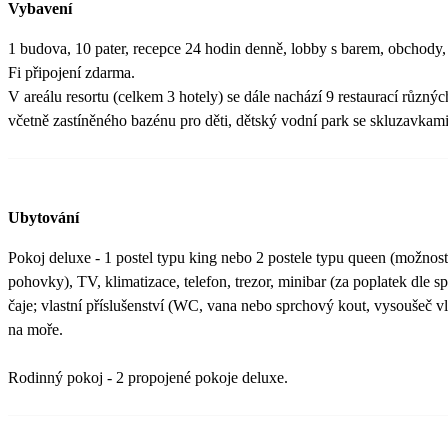
Vybavení
1 budova, 10 pater, recepce 24 hodin denně, lobby s barem, obchod
Fi připojení zdarma.
V areálu resortu (celkem 3 hotely) se dále nachází 9 restaurací různý
včetně zastíněného bazénu pro děti, dětský vodní park se skluzavkami
Ubytování
Pokoj deluxe - 1 postel typu king nebo 2 postele typu queen (možnost
pohovky), TV, klimatizace, telefon, trezor, minibar (za poplatek dle sp
čaje; vlastní příslušenství (WC, vana nebo sprchový kout, vysoušeč 
na moře.
Rodinný pokoj - 2 propojené pokoje deluxe.