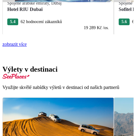
Spojené arabské emiráty
,
Dubaj
Spojené a
Hotel RIU Dubai
Sofitel
5.4
62 hodnocení zákazníků
5.6
6 
19 289 Kč
/os.
zobrazit více
Výlety v destinaci
Využijte skvělé nabídky výletů v destinaci od našich partnerů