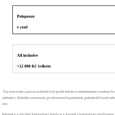
Polopenze
v ceně
All inclusive
+12 000 Kč /celkem
Čas stravování a provoz jednotlivých prvků hotelové infrastruktury uvedenýc
změnám v důsledku sezónnosti, povětrnostních podmínek, požadavků hostů nebo 
vliv.
Informace o oficiální kategorizaci hotelu je v souladu s kategorizací používanou