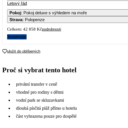
Letový řád
1
2
3
4
26 799
22 929
30 739
30 739
30 
Pokoj
:
Pokoj deluxe s výhledem na moře
Strava
:
Polopenze
7
8
9
10
11
1
28 939
24 959
21 429
30 739
30 739
30 
Celkem:
42 858 Kč
podrobnosti
14
15
16
17
18
1
Rezervujte
28 629
24 669
21 909
30 749
30 749
30 
21
22
23
24
25
2
uložit do oblíbených
29 139
24 469
21 429
30 739
31 439
32 
28
29
30
Proč si vybrat tento hotel
32 149
32 289
27 349
privátní transfer v ceně
vhodné pro rodiny s dětmi
vodní park se skluzavkami
dlouhá písčitá pláž přímo u hotelu
část vyhrazena pouze pro dospělé