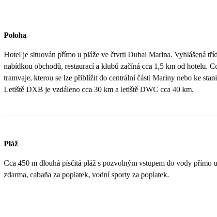
Poloha
Hotel je situován přímo u pláže ve čtvrti Dubai Marina. Vyhlášená tř
nabídkou obchodů, restaurací a klubů začíná cca 1,5 km od hotelu. C
tramvaje, kterou se lze přiblížit do centrální části Mariny nebo ke stani
Letiště DXB je vzdáleno cca 30 km a letiště DWC cca 40 km.
Pláž
Cca 450 m dlouhá písčitá pláž s pozvolným vstupem do vody přímo u 
zdarma, cabaña za poplatek, vodní sporty za poplatek.