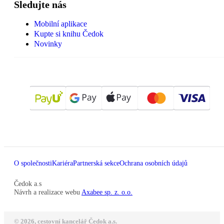
Sledujte nás
Mobilní aplikace
Kupte si knihu Čedok
Novinky
O společnosti
Kariéra
Partnerská sekce
Ochrana osobních údajů
Čedok a.s
Návrh a realizace webu
Axabee sp. z. o.o.
© 2026, cestovní kancelář Čedok a.s.