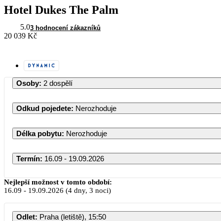
Hotel Dukes The Palm
5.0
3 hodnocení zákazníků
20 039 Kč
Osoby
:
2 dospělí
Odkud pojedete
:
Nerozhoduje
Délka pobytu
:
Nerozhoduje
Termín
:
16.09 - 19.09.2026
Září 2026
Nejlepší možnost v tomto období:
16.09
-
19.09.2026
(4 dny, 3 noci)
PO
ÚT
ST
ČT
PÁ
S
Odlet
:
Praha (letiště), 15:50