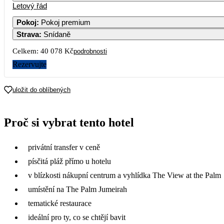
Letový řád
1
2
3
4
22 439
20 499
27 439
27 439
27 
Pokoj
:
Pokoj premium
Strava
:
Snídaně
7
8
9
10
11
1
23 959
22 019
20 069
27 439
27 439
27 
Celkem:
40 078 Kč
podrobnosti
14
15
16
17
18
1
Rezervujte
25 059
21 979
20 039
28 169
28 169
28 
21
22
23
24
25
2
uložit do oblíbených
24 409
22 219
20 039
28 189
28 169
28 
28
29
30
Proč si vybrat tento hotel
27 459
25 999
23 809
privátní transfer v ceně
písčitá pláž přímo u hotelu
v blízkosti nákupní centrum a vyhlídka The View at the Palm
umístění na The Palm Jumeirah
tematické restaurace
ideální pro ty, co se chtějí bavit