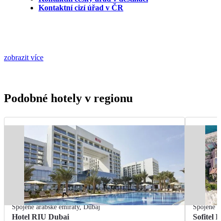
Kontaktní cizí úřad v ČR
zobrazit více
Podobné hotely v regionu
Spojené arabské emiráty
,
Dubaj
Spojené a
Hotel RIU Dubai
Sofitel