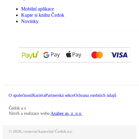
Mobilní aplikace
Kupte si knihu Čedok
Novinky
O společnosti
Kariéra
Partnerská sekce
Ochrana osobních údajů
Čedok a.s
Návrh a realizace webu
Axabee sp. z. o.o.
© 2026, cestovní kancelář Čedok a.s.