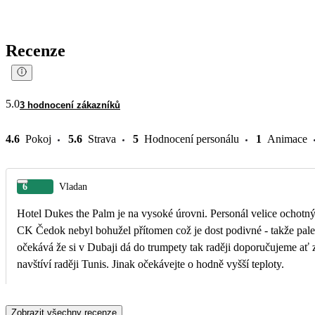
Recenze
5.0
3 hodnocení zákazníků
4.6
Pokoj
5.6
Strava
5
Hodnocení personálu
1
Animace
6
Vladan
Hotel Dukes the Palm je na vysoké úrovni. Personál velice ochotný
CK Čedok nebyl bohužel přítomen což je dost podivné - takže pale
očekává že si v Dubaji dá do trumpety tak raději doporučujeme ať 
navštíví raději Tunis. Jinak očekávejte o hodně vyšší teploty.
Zobrazit všechny recenze