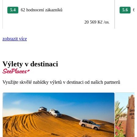
5.4
62 hodnocení zákazníků
5.6
6 
20 569 Kč
/os.
zobrazit více
Výlety v destinaci
Využijte skvělé nabídky výletů v destinaci od našich partnerů