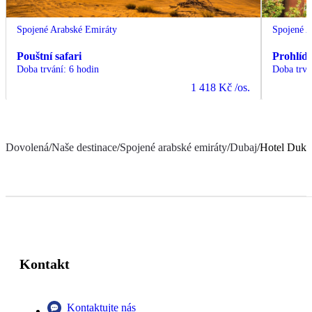
Spojené Arabské Emiráty
Spojené A
Pouštní safari
Prohlíd
Doba trvání
:
6 hodin
Doba trvá
1 418 Kč
/os.
Dovolená
/
Naše destinace
/
Spojené arabské emiráty
/
Dubaj
/
Hotel Duke
Kontakt
Kontaktujte nás