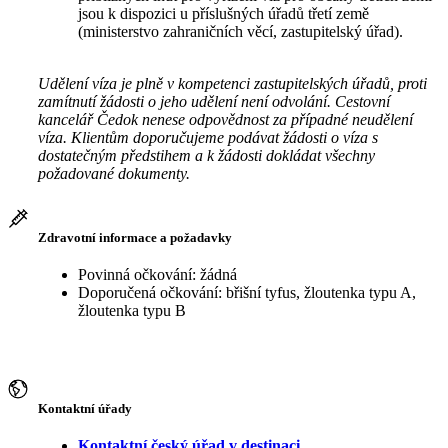
jsou k dispozici u příslušných úřadů třetí země
(ministerstvo zahraničních věcí, zastupitelský úřad).
Udělení víza je plně v kompetenci zastupitelských úřadů, proti
zamítnutí žádosti o jeho udělení není odvolání. Cestovní
kancelář Čedok nenese odpovědnost za případné neudělení
víza. Klientům doporučujeme podávat žádosti o víza s
dostatečným předstihem a k žádosti dokládat všechny
požadované dokumenty.
Zdravotní informace a požadavky
Povinná očkování: žádná
Doporučená očkování: břišní tyfus, žloutenka typu A,
žloutenka typu B
Kontaktní úřady
Kontaktní český úřad v destinaci