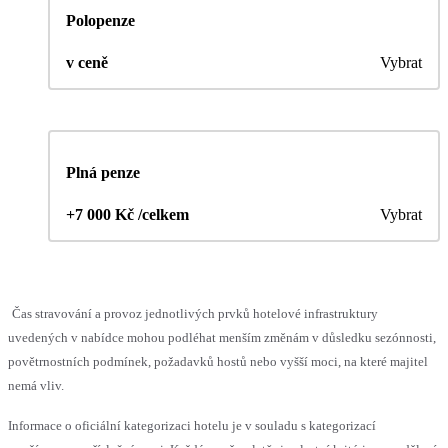
Polopenze
v ceně
Vybrat
Plná penze
+7 000 Kč /celkem
Vybrat
Čas stravování a provoz jednotlivých prvků hotelové infrastruktury
uvedených v nabídce mohou podléhat menším změnám v důsledku sezónnosti,
povětrnostních podmínek, požadavků hostů nebo vyšší moci, na které majitel
nemá vliv.
Informace o oficiální kategorizaci hotelu je v souladu s kategorizací