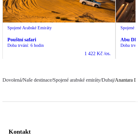
Spojené Arabské Emiráty
Spojené A
Pouštní safari
Abu Dh
Doba trvání
:
6 hodin
Doba trvá
1 422 Kč
/os.
Dovolená
/
Naše destinace
/
Spojené arabské emiráty
/
Dubaj
/
Anantara D
Kontakt