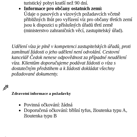
turistický pobyt kratší než 90 dní.
Informace pro občany ostatních zemí:
Údaje o pasových a vízových požadavcích včetně
přibližných lhůt pro vyřízení víz pro občany třetích zemí
jsou k dispozici u příslušných úřadů třetí země
(ministerstvo zahraničních věcí, zastupitelský úřad).
Udělení víza je plně v kompetenci zastupitelských úřadů, proti
zamítnutí žádosti o jeho udělení není odvolání. Cestovní
kancelář Čedok nenese odpovědnost za případné neudělení
víza. Klientům doporučujeme podávat žádosti o víza s
dostatečným předstihem a k žádosti dokládat všechny
požadované dokumenty.
Zdravotní informace a požadavky
Povinná očkování: žádná
Doporučená očkování: břišní tyfus, žloutenka typu A,
žloutenka typu B