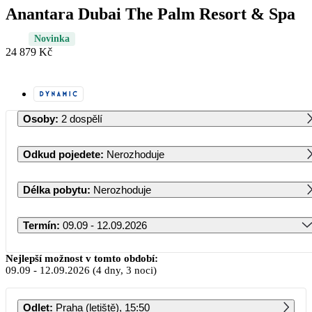
Anantara Dubai The Palm Resort & Spa
Novinka
24 879 Kč
Osoby
:
2 dospělí
Odkud pojedete
:
Nerozhoduje
Délka pobytu
:
Nerozhoduje
Termín
:
09.09 - 12.09.2026
Září 2026
Nejlepší možnost v tomto období:
09.09
-
12.09.2026
(4 dny, 3 noci)
PO
ÚT
ST
ČT
PÁ
SO
NE
Odlet
:
Praha (letiště), 15:50