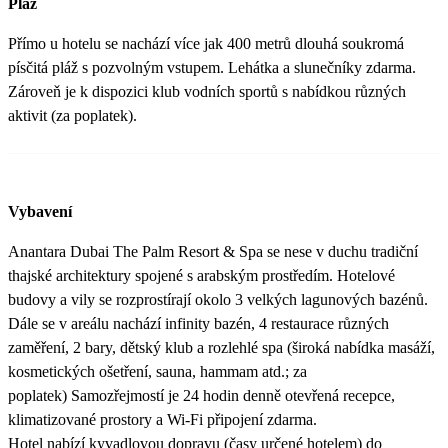
Pláž
Přímo u hotelu se nachází více jak 400 metrů dlouhá soukromá
písčitá pláž s pozvolným vstupem. Lehátka a slunečníky zdarma.
Zároveň je k dispozici klub vodních sportů s nabídkou různých
aktivit (za poplatek).
Vybavení
Anantara Dubai The Palm Resort & Spa se nese v duchu tradiční
thajské architektury spojené s arabským prostředím. Hotelové
budovy a vily se rozprostírají okolo 3 velkých lagunových bazénů.
Dále se v areálu nachází infinity bazén, 4 restaurace různých
zaměření, 2 bary, dětský klub a rozlehlé spa (široká nabídka masáží,
kosmetických ošetření, sauna, hammam atd.; za
poplatek) Samozřejmostí je 24 hodin denně otevřená recepce,
klimatizované prostory a Wi-Fi připojení zdarma.
Hotel nabízí kyvadlovou dopravu (časy určené hotelem) do