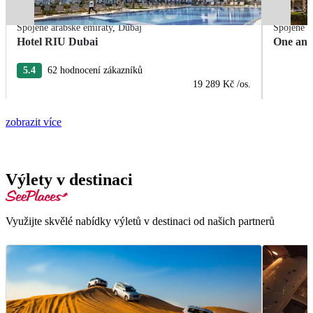
Spojené arabské emiráty
,
Dubaj
Spojené a
Hotel RIU Dubai
One and
5.4
62 hodnocení zákazníků
19 289 Kč
/os.
zobrazit více
Výlety v destinaci
Využijte skvělé nabídky výletů v destinaci od našich partnerů