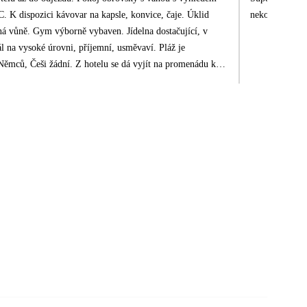
. K dispozici kávovar na kapsle, konvice, čaje. Úklid
nekomunikuje z
ná vůně. Gym výborně vybaven. Jídelna dostačující, v
nál na vysoké úrovni, příjemní, usměvaví. Pláž je
Němců, Češi žádní. Z hotelu se dá vyjít na promenádu k
platný svoz do Dubaje, tam jezdí ve 12h, zpět ve 20h.
nosti s cestováním, tak to je to docela náročné, zpět vás
ale víme, že...