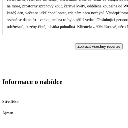
na moře, prostorný sprchový kout, čerstvé květy, oddělená koupelna od WC
každý den, večer se ještě chodí optat, zda nám něco nechybí. Všudepřítom
sezóně se dá najíst i venku, teď na to bylo příliš vedro. Obsluhující perso
udržovaná, bazény čisté, lehátka pohodlná. Klientela z 90% Rusové, něco 
moři, jinak taxi vás zaveze do "centra", což je Carefour.. Lze využít i bez
Služby delegáta nehodnotím, žádný tam nebyl, jen virtuální, kdo nemá zkuše
Zobrazit všechny recenze
vyhodí na terminál a dělej co umíš...jinak let s Emirates úžasný zážitek, to 
Informace o nabídce
Středisko
Ajman