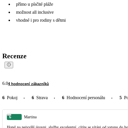
přímo u písčité pláže
možnost all inclusive
vhodné i pro rodiny s dětmi
Recenze
6.0
4 hodnocení zákazníků
6
Pokoj
6
Strava
6
Hodnocení personálu
5
P
6
Martina
Hotel na nejvyšší úrovni, služby excelentní, cítíte se vítáni od vstupu do hotelu až do odjezdu. Pokoj