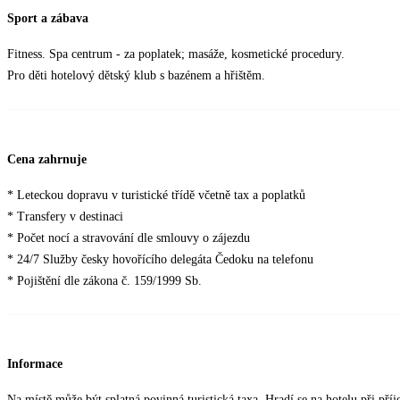
Sport a zábava
Fitness. Spa centrum - za poplatek; masáže, kosmetické procedury.
Pro děti hotelový dětský klub s bazénem a hřištěm.
Cena zahrnuje
* Leteckou dopravu v turistické třídě včetně tax a poplatků
* Transfery v destinaci
* Počet nocí a stravování dle smlouvy o zájezdu
* 24/7 Služby česky hovořícího delegáta Čedoku na telefonu
* Pojištění dle zákona č. 159/1999 Sb.
Informace
Na místě může být splatná povinná turistická taxa. Hradí se na hotelu při příj