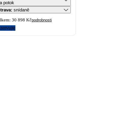
a potok
trava
:
snídaně
lkem:
30 898 Kč
podrobnosti
zervujte