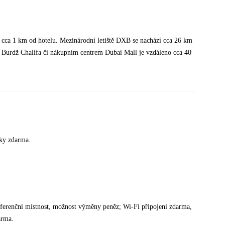
 cca 1 km od hotelu. Mezinárodní letiště DXB se nachází cca 26 km
 Burdž Chalífa či nákupním centrem Dubai Mall je vzdáleno cca 40
íky zdarma.
konferenční místnost, možnost výměny peněz; Wi-Fi připojení zdarma,
arma.