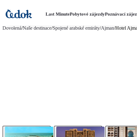
Last Minute
Pobytové zájezdy
Poznávací záje
více fotografií (23)
Dovolená
/
Naše destinace
/
Spojené arabské emiráty
/
Ajman
/
Hotel Ajm