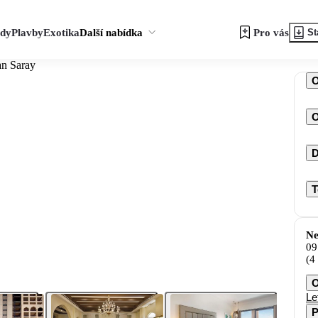
zdy
Plavby
Exotika
Další nabídka
Pro vás
St
an Saray
O
D
T
Ne
09
(4
O
Le
P