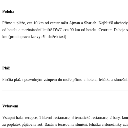
Poloha
Přímo u pláže, cca 10 km od center měst Ajman a Sharjah. Nejbližší obchody
od hotelu a mezinárodní letiště DWC cca 90 km od hotelu. Centrum Dubaje s
km (pro dopravu lze využít služeb taxi).
Pláž
Písčitá pláž s pozvolným vstupem do moře přímo u hotelu, lehátka a slunečn
Vybavení
Vstupní hala, recepce, 1 hlavní restaurace, 3 tematické restaurace, 2 bary, 
za poplatek půjčovna aut. Bazén s terasou na slunění; lehátka a slunečníky zd