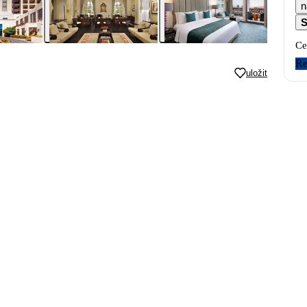
n
S
Ce
Re
uložit