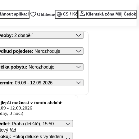
áhnout aplikaci
Oblíbené
CS / Kč
Klientská zóna Můj Čedok
Osoby
:
2 dospělí
dkud pojedete
:
Nerozhoduje
élka pobytu
:
Nerozhoduje
ermín
:
09.09 - 12.09.2026
jlepší možnost v tomto období:
.09
-
12.09.2026
 dny, 3 noci)
dlet
:
Praha (letiště), 15:50
tový řád
okoj
:
Pokoj deluxe s výhledem