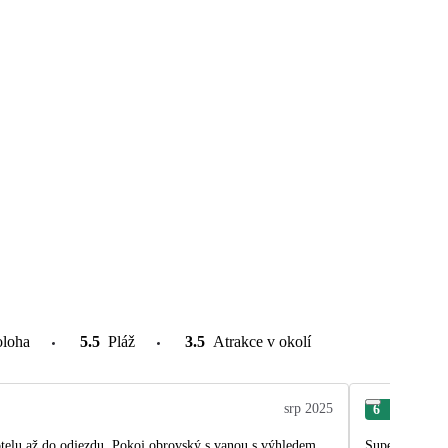
oloha
5.5
Pláž
3.5
Atrakce v okolí
srp 2025
6
Jiří
 obrovský s vanou s výhledem
Super, dobrý t