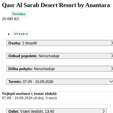
Qasr Al Sarab Desert Resort by Anantara
Novinka
26 089 Kč
Osoby
:
2 dospělí
Odkud pojedete
:
Nerozhoduje
Délka pobytu
:
Nerozhoduje
Termín
:
07.09 - 10.09.2026
Září 2026
Nejlepší možnost v tomto období:
07.09
-
10.09.2026
(4 dny, 3 noci)
PO
ÚT
ST
ČT
PÁ
SO
NE
Odlet
:
Vídeň (letiště), 13:40