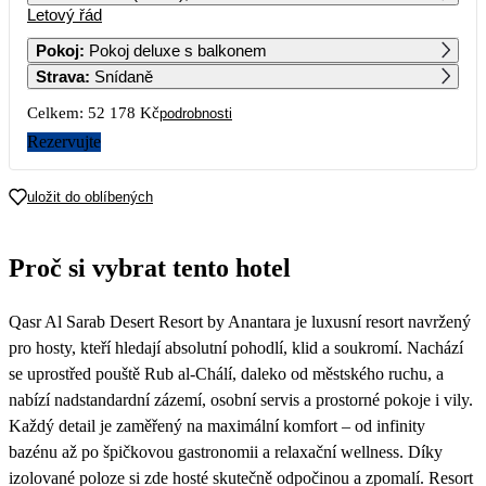
Letový řád
1
2
3
4
5
6
27 589
34 259
29 109
32 499
27 459
39 679
Pokoj
:
Pokoj deluxe s balkonem
Strava
:
Snídaně
7
8
9
10
11
12
13
26 089
26 089
33 069
27 629
33 329
26 859
39 149
Celkem:
52 178 Kč
podrobnosti
14
15
16
17
18
19
20
Rezervujte
28 169
30 529
36 889
32 459
35 619
30 329
42 139
21
22
23
24
25
26
27
uložit do oblíbených
29 409
30 569
36 689
33 109
35 419
30 949
44 029
28
29
30
Proč si vybrat tento hotel
29 989
34 829
46 479
Qasr Al Sarab Desert Resort by Anantara je luxusní resort navržený
pro hosty, kteří hledají absolutní pohodlí, klid a soukromí. Nachází
se uprostřed pouště Rub al-Chálí, daleko od městského ruchu, a
nabízí nadstandardní zázemí, osobní servis a prostorné pokoje i vily.
Každý detail je zaměřený na maximální komfort – od infinity
bazénu až po špičkovou gastronomii a relaxační wellness. Díky
izolované poloze si zde hosté skutečně odpočinou a zpomalí. Resort