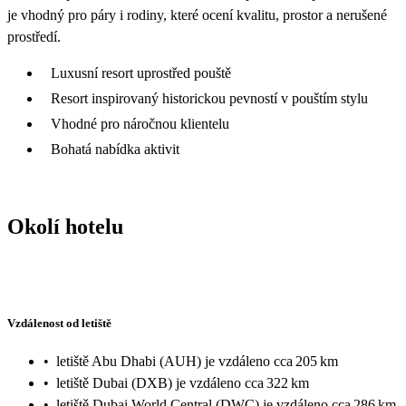
je vhodný pro páry i rodiny, které ocení kvalitu, prostor a nerušené
prostředí.
Luxusní resort uprostřed pouště
Resort inspirovaný historickou pevností v pouštím stylu
Vhodné pro náročnou klientelu
Bohatá nabídka aktivit
Okolí hotelu
Vzdálenost od letiště
•
letiště Abu Dhabi (AUH) je vzdáleno cca 205 km
•
letiště Dubai (DXB) je vzdáleno cca 322 km
•
letiště Dubai World Central (DWC) je vzdáleno cca 286 km