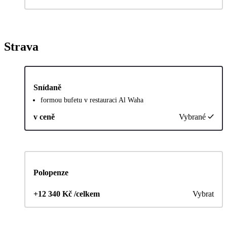
Strava
Snídaně
formou bufetu v restauraci Al Waha
v ceně
Vybrané
Polopenze
+12 340 Kč /celkem
Vybrat