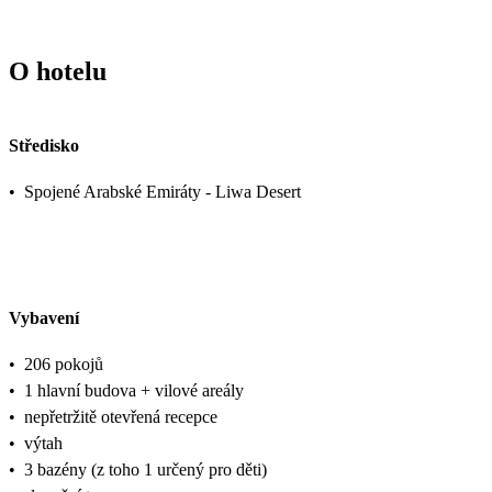
O hotelu
Středisko
•
Spojené Arabské Emiráty - Liwa Desert
Vybavení
•
206 pokojů
•
1 hlavní budova + vilové areály
•
nepřetržitě otevřená recepce
•
výtah
•
3 bazény (z toho 1 určený pro děti)