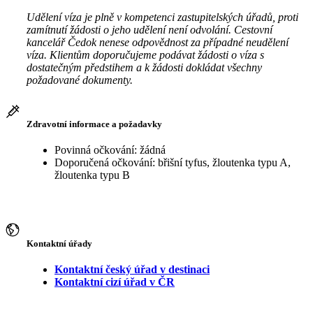
Udělení víza je plně v kompetenci zastupitelských úřadů, proti
zamítnutí žádosti o jeho udělení není odvolání. Cestovní
kancelář Čedok nenese odpovědnost za případné neudělení
víza. Klientům doporučujeme podávat žádosti o víza s
dostatečným předstihem a k žádosti dokládat všechny
požadované dokumenty.
Zdravotní informace a požadavky
Povinná očkování: žádná
Doporučená očkování: břišní tyfus, žloutenka typu A,
žloutenka typu B
Kontaktní úřady
Kontaktní český úřad v destinaci
Kontaktní cizí úřad v ČR