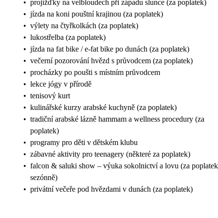
•
projížďky na velbloudech při západu slunce (za poplatek)
•
jízda na koni pouštní krajinou (za poplatek)
•
výlety na čtyřkolkách (za poplatek)
•
lukostřelba (za poplatek)
•
jízda na fat bike / e‑fat bike po dunách (za poplatek)
•
večerní pozorování hvězd s průvodcem (za poplatek)
•
procházky po poušti s místním průvodcem
•
lekce jógy v přírodě
•
tenisový kurt
•
kulinářské kurzy arabské kuchyně (za poplatek)
•
tradiční arabské lázně hammam a wellness procedury (za
poplatek)
•
programy pro děti v dětském klubu
•
zábavné aktivity pro teenagery (některé za poplatek)
•
falcon & saluki show – výuka sokolnictví a lovu (za poplatek
sezónně)
•
privátní večeře pod hvězdami v dunách (za poplatek)