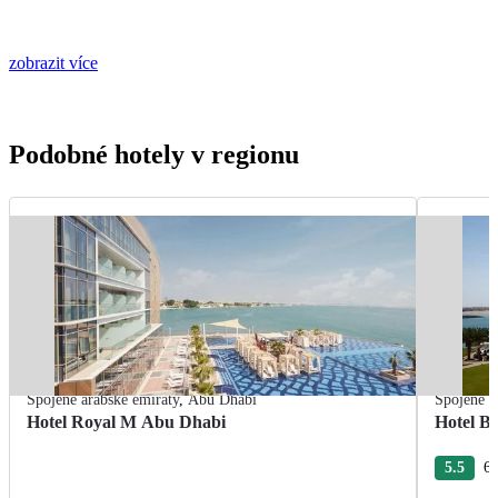
zobrazit více
Podobné hotely v regionu
Spojené arabské emiráty
,
Abu Dhabi
Spojené a
Hotel Royal M Abu Dhabi
Hotel B
5.5
6 