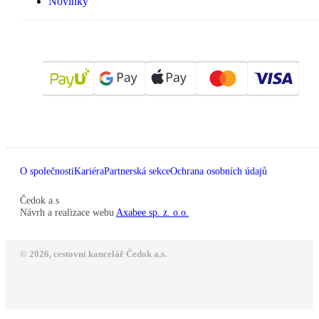
Novinky
O společnosti
Kariéra
Partnerská sekce
Ochrana osobních údajů
Čedok a.s
Návrh a realizace webu
Axabee sp. z. o.o.
© 2026, cestovní kancelář Čedok a.s.