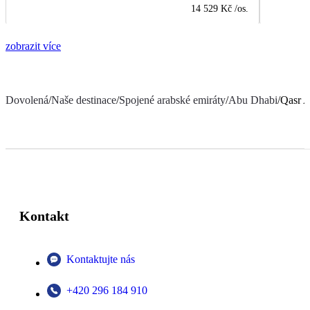
14 529 Kč
/os.
zobrazit více
Dovolená
/
Naše destinace
/
Spojené arabské emiráty
/
Abu Dhabi
/
Qasr A
Kontakt
Kontaktujte nás
+420 296 184 910