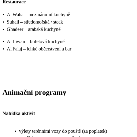
Restaurace
•
Al Waha – mezinárodní kuchyně
•
Suhail – středomořská / steak
•
Ghadeer – arabská kuchyně
•
Al Liwan – bufetová kuchyně
•
Al Falaj – lehké občerstvení a bar
Animační programy
Nabídka aktivit
•
výlety terénními vozy do pouště (za poplatek)