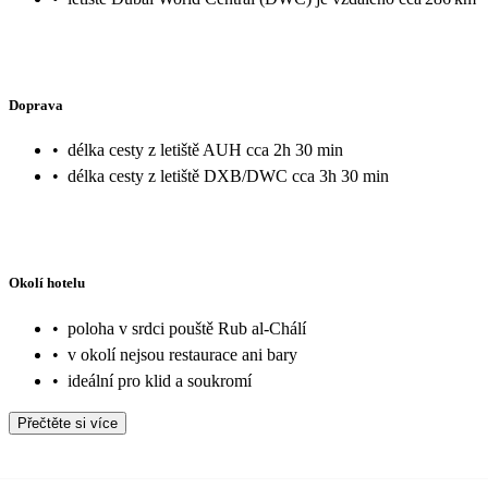
Doprava
•
délka cesty z letiště AUH cca 2h 30 min
•
délka cesty z letiště DXB/DWC cca 3h 30 min
Okolí hotelu
•
poloha v srdci pouště Rub al-Chálí
•
v okolí nejsou restaurace ani bary
•
ideální pro klid a soukromí
Přečtěte si více