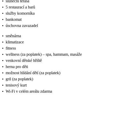
•
sluneční terasa
•
5 restaurací a barů
•
služby komorníka
•
bankomat
•
úschovna zavazadel
•
směnárna
•
klimatizace
•
fitness
•
wellness (za poplatek) – spa, hammam, masáže
•
venkovní dětské hřiště
•
herna pro děti
•
možnost hlídání dětí (za poplatek)
•
gril (za poplatek)
•
tenisový kurt
•
Wi‑Fi v celém areálu zdarma