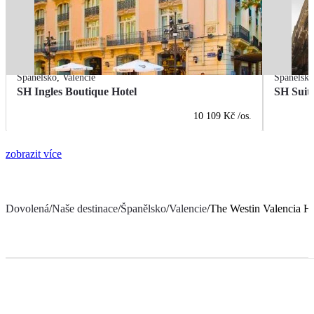
Španělsko
,
Valencie
Španělsk
SH Ingles Boutique Hotel
SH Suite
10 109 Kč
/os.
zobrazit více
Dovolená
/
Naše destinace
/
Španělsko
/
Valencie
/
The Westin Valencia Ho