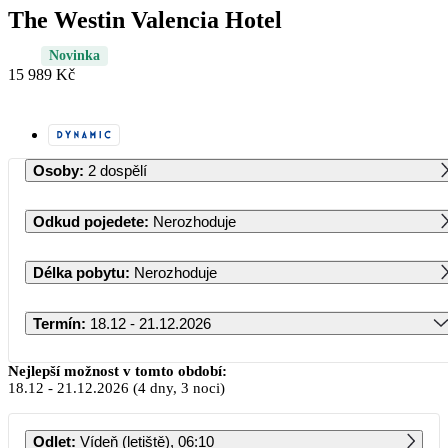
The Westin Valencia Hotel
Novinka
15 989 Kč
Osoby
:
2 dospělí
Odkud pojedete
:
Nerozhoduje
Délka pobytu
:
Nerozhoduje
Termín
:
18.12 - 21.12.2026
Prosinec 2026
Nejlepší možnost v tomto období:
18.12
-
21.12.2026
(4 dny, 3 noci)
PO
ÚT
ST
ČT
PÁ
SO
NE
Odlet
:
Vídeň (letiště), 06:10