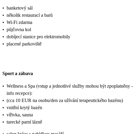
•
banketový sál
•
několik restaurací a barů
•
Wi-Fi zdarma
•
půjčovna kol
•
dobíjecí stanice pro elektromobily
•
placené parkoviště
Sport a zábava
•
Wellness a Spa (vstup a jednotlivé služby mohou být zpoplatněny -
info recepce):
•
(cca 10 EUR na osobu/den za užívání terapeutického bazénu)
•
vnitřní krytý bazén
•
vířivka, sauna
•
turecké parní lázně
•
salon krásy s nabídkou masáží