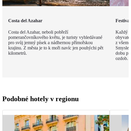
Costa del Azahar
Festival
Costa del Azahar, neboli pobřeží
Každý b
pomerančovníkového květu, je turisty vyhledávané
obyvatel
pro svůj jemný písek a nádhernou přímořskou
z všemož
krajinu. Z města je to k moři navíc jen pouhýchi pět
Smyslem 
kilometrů.
dobu pr
ozdob.
Podobné hotely v regionu