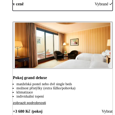
v ceně
Vybrané
Pokoj grand deluxe
manželská postel nebo dvě single beds
možnost přistýlky (extra lůžko/pohovka)
klimatizace
individuální topení
zobrazit podrobnosti
+3 680 Kč /pokoj
Vybrat