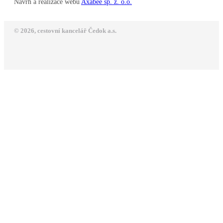
Návrh a realizace webu
Axabee sp. z. o.o.
© 2026, cestovní kancelář Čedok a.s.