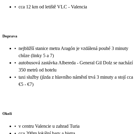
•
cca 12 km od letiště VLC - Valencia
Doprava
•
nejbližší stanice metra Aragón je vzdálená pouhé 3 minuty
chůze (linky 5 a 7)
•
autobusová zastávka Albereda - General Gil Dolz se nachází
350 metrů od hotelu
•
taxi služby (jízda z hlavního náměstí trvá 3 minuty a stojí cca
€5 - €7)
Okolí
•
v centru Valencie u zahrad Turia
•
cca 200m lokální bary a bistra