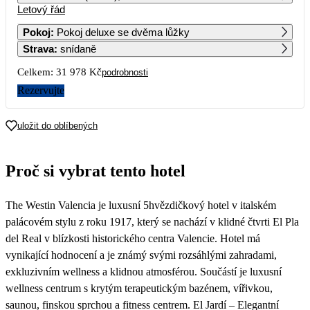
Letový řád
1
2
3
4
5
6
Pokoj
:
Pokoj deluxe se dvěma lůžky
Strava
:
snídaně
7
8
9
10
11
12
13
20 449
17 559
16 109
23 649
19 619
Celkem:
31 978 Kč
podrobnosti
14
15
16
17
18
19
20
Rezervujte
17 499
17 809
15 989
27 749
24 429
21
22
23
24
25
26
27
uložit do oblíbených
20 639
23 449
24 669
37 749
32 769
28
29
30
31
Proč si vybrat tento hotel
28 069
28 779
The Westin Valencia je luxusní 5hvězdičkový hotel v italském
palácovém stylu z roku 1917, který se nachází v klidné čtvrti El Pla
del Real v blízkosti historického centra Valencie. Hotel má
vynikající hodnocení a je známý svými rozsáhlými zahradami,
exkluzivním wellness a klidnou atmosférou. Součástí je luxusní
wellness centrum s krytým terapeutickým bazénem, vířivkou,
saunou, finskou sprchou a fitness centrem. El Jardí – Elegantní