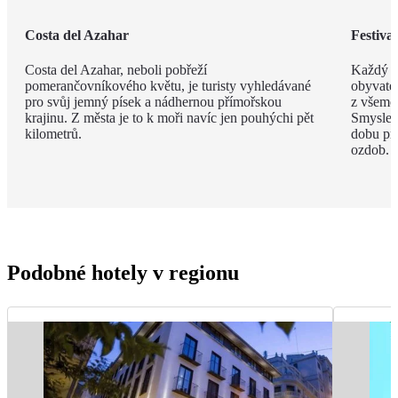
Costa del Azahar
Festival
Costa del Azahar, neboli pobřeží
Každý b
pomerančovníkového květu, je turisty vyhledávané
obyvatel
pro svůj jemný písek a nádhernou přímořskou
z všemož
krajinu. Z města je to k moři navíc jen pouhýchi pět
Smyslem 
kilometrů.
dobu pr
ozdob.
Podobné hotely v regionu