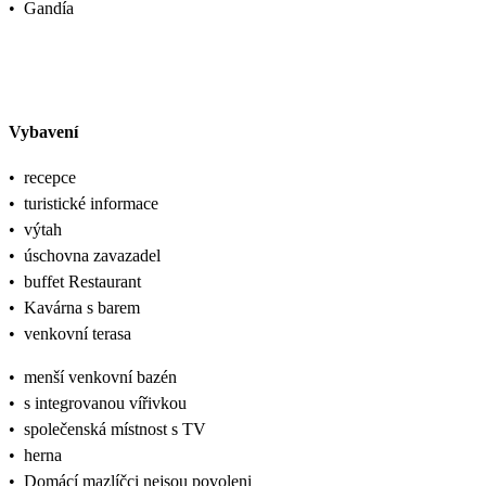
•
Gandía
Vybavení
•
recepce
•
turistické informace
•
výtah
•
úschovna zavazadel
•
buffet Restaurant
•
Kavárna s barem
•
venkovní terasa
•
menší venkovní bazén
•
s integrovanou vířivkou
•
společenská místnost s TV
•
herna
•
Domácí mazlíčci nejsou povoleni