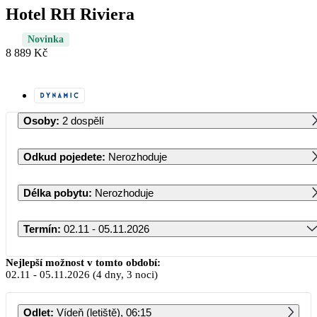
Hotel RH Riviera
Novinka
8 889 Kč
Osoby
:
2 dospělí
Odkud pojedete
:
Nerozhoduje
Délka pobytu
:
Nerozhoduje
Termín
:
02.11 - 05.11.2026
Listopad 2026
Nejlepší možnost v tomto období:
02.11
-
05.11.2026
(4 dny, 3 noci)
PO
ÚT
ST
ČT
PÁ
SO
NE
Odlet
:
Vídeň (letiště), 06:15