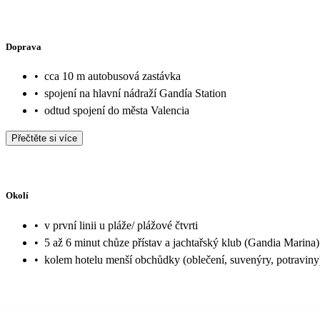
Doprava
•
cca 10 m autobusová zastávka
•
spojení na hlavní nádraží Gandía Station
•
odtud spojení do města Valencia
Přečtěte si více
Okolí
•
v první linii u pláže/ plážové čtvrti
•
5 až 6 minut chůze přístav a jachtařský klub (Gandia Marina)
•
kolem hotelu menší obchůdky (oblečení, suvenýry, potraviny