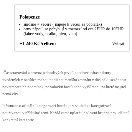
Polopenze
snídaně + večeře ( nápoje k večeři za poplatek)
ceny nápojů se pohybují v rozmezí od cca 2EUR do 10EUR
(lahev vody, nealko, pivo, víno)
+1 240 Kč /celkem
Vybrat
Čas stravování a provoz jednotlivých prvků hotelové infrastruktury
uvedených v nabídce mohou podléhat menším změnám v důsledku sezónnosti,
povětrnostních podmínek, požadavků hostů nebo vyšší moci, na které majitel
nemá vliv.
Informace o oficiální kategorizaci hotelu je v souladu s kategorizací
používanou v příslušné zemi. Každá země uplatňuje vlastní kritéria pro udělení
konkrétní kategorie.