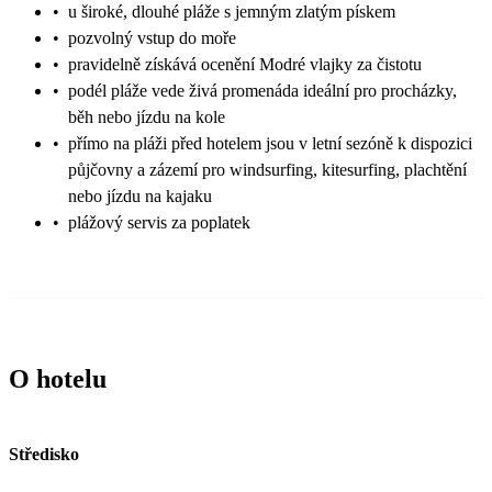
•
u široké, dlouhé pláže s jemným zlatým pískem
•
pozvolný vstup do moře
•
pravidelně získává ocenění Modré vlajky za čistotu
•
podél pláže vede živá promenáda ideální pro procházky,
běh nebo jízdu na kole
•
přímo na pláži před hotelem jsou v letní sezóně k dispozici
půjčovny a zázemí pro windsurfing, kitesurfing, plachtění
nebo jízdu na kajaku
•
plážový servis za poplatek
O hotelu
Středisko