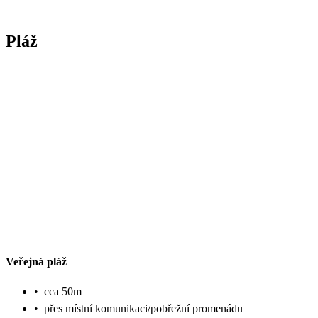
Pláž
Veřejná pláž
•
cca 50m
•
přes místní komunikaci/pobřežní promenádu