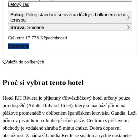
Letový řád
1
9 789
Pokoj
:
Pokoj standard se dvěma lůžky s balkonem nebo
terasou
2
3
4
5
6
7
8
Strava
:
Snídaně
8 889
11 169
11 169
11 329
10 169
Celkem:
17 778 Kč
podrobnosti
9
10
11
12
13
14
15
9 189
10 679
11 059
12 419
11 249
Rezervujte
16
17
18
19
20
21
22
10 409
10 559
10 599
12 889
11 249
uložit do oblíbených
23
24
25
26
27
28
29
10 459
10 049
12 529
12 849
10 399
Proč si vybrat tento hotel
30
10 459
Hotel RH Riviera je příjemný tříhvězdičkový hotel určený pouze
pro dospělé (Adults Only od 16 let), který se nachází přímo na
plážové promenádě v oblíbeném španělském letovisku Gandía. Leží
přímo v první linii u dlouhé písečné pláže. Centrum s přístavem a
obchody je vzdálené zhruba 5 minut chůze. Dobrá dopravní
obslužnost. Z nádraží Gandía Renfe se snadno a rychle dostanete