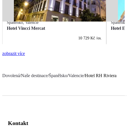
Španělsko
,
Valencie
Španělsk
Hotel Vincci Mercat
Hotel Es
10 729 Kč
/os.
zobrazit více
Dovolená
/
Naše destinace
/
Španělsko
/
Valencie
/
Hotel RH Riviera
Kontakt