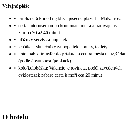
Veřejné pláže
•
přibližně 6 km od nejbližší písečné pláže La Malvarrosa
•
cesta autobusem nebo kombinací metra a tramvaje trvá
zhruba 30 až 40 minut
•
plážový servis za poplatek
•
lehátka a slunečníky za poplatek, sprchy, toalety
•
hotel nabízí transfer do přístavu a centra města na vyžádání
(podle dostupnosti/poplatek)
•
kolo/koloběžka: Valencie je rovinatá, podél zavedených
cyklostezek zabere cesta k moři cca 20 minut
O hotelu