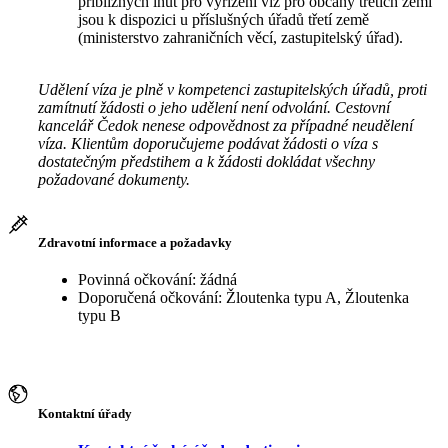
přibližných lhůt pro vyřízení víz pro občany třetích zemí
jsou k dispozici u příslušných úřadů třetí země
(ministerstvo zahraničních věcí, zastupitelský úřad).
Udělení víza je plně v kompetenci zastupitelských úřadů, proti
zamítnutí žádosti o jeho udělení není odvolání. Cestovní
kancelář Čedok nenese odpovědnost za případné neudělení
víza. Klientům doporučujeme podávat žádosti o víza s
dostatečným předstihem a k žádosti dokládat všechny
požadované dokumenty.
Zdravotní informace a požadavky
Povinná očkování: žádná
Doporučená očkování: Žloutenka typu A, Žloutenka
typu B
Kontaktní úřady