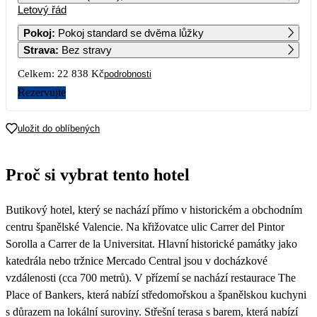
Letový řád
1
2
3
14 169
17 809
15 129
Pokoj
:
Pokoj standard se dvěma lůžky
Strava
:
Bez stravy
4
5
6
7
8
9
10
13 349
12 309
12 809
13 239
11 509
Celkem:
22 838 Kč
podrobnosti
11
12
13
14
15
16
17
Rezervujte
11 479
11 419
11 719
13 829
12 369
18
19
20
21
22
23
24
uložit do oblíbených
12 009
11 959
12 319
13 709
12 369
25
26
27
28
29
30
31
Proč si vybrat tento hotel
11 889
12 619
12 919
14 999
13 469
Butikový hotel, který se nachází přímo v historickém a obchodním
centru španělské Valencie. Na křižovatce ulic Carrer del Pintor
Sorolla a Carrer de la Universitat. Hlavní historické památky jako
katedrála nebo tržnice Mercado Central jsou v docházkové
vzdálenosti (cca 700 metrů). V přízemí se nachází restaurace The
Place of Bankers, která nabízí středomořskou a španělskou kuchyni
s důrazem na lokální suroviny. Střešní terasa s barem, která nabízí