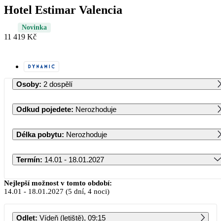
Hotel Estimar Valencia
Novinka
11 419 Kč
Osoby
:
2 dospělí
Odkud pojedete
:
Nerozhoduje
Délka pobytu
:
Nerozhoduje
Termín
:
14.01 - 18.01.2027
Leden 2027
Nejlepší možnost v tomto období:
14.01
-
18.01.2027
(5 dní, 4 noci)
PO
ÚT
ST
ČT
PÁ
SO
NE
Odlet
:
Vídeň (letiště), 09:15