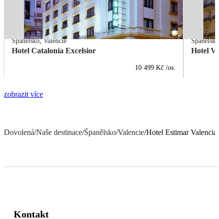
Španělsko
,
Valencie
Španělsk
Hotel Catalonia Excelsior
Hotel Vi
10 499 Kč
/os.
zobrazit více
Dovolená
/
Naše destinace
/
Španělsko
/
Valencie
/
Hotel Estimar Valencia
Kontakt