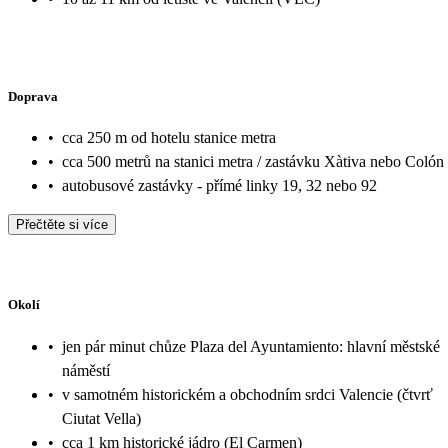
Doprava
•
cca 250 m od hotelu stanice metra
•
cca 500 metrů na stanici metra / zastávku Xàtiva nebo Colón
•
autobusové zastávky - přímé linky 19, 32 nebo 92
Přečtěte si více
Okolí
•
jen pár minut chůze Plaza del Ayuntamiento: hlavní městské
náměstí
•
v samotném historickém a obchodním srdci Valencie (čtvrť
Ciutat Vella)
•
cca 1 km historické jádro (El Carmen)