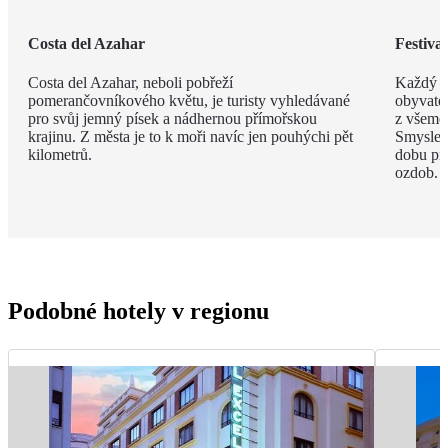
Costa del Azahar
Festival
Costa del Azahar, neboli pobřeží
Každý b
pomerančovníkového květu, je turisty vyhledávané
obyvatel
pro svůj jemný písek a nádhernou přímořskou
z všemož
krajinu. Z města je to k moři navíc jen pouhýchi pět
Smyslem 
kilometrů.
dobu pr
ozdob.
Podobné hotely v regionu