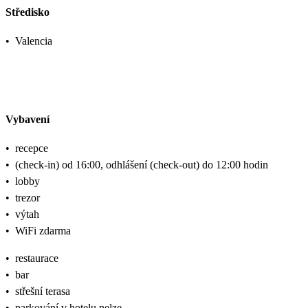
Středisko
•
Valencia
Vybavení
•
recepce
•
(check-in) od 16:00, odhlášení (check-out) do 12:00 hodin
•
lobby
•
trezor
•
výtah
•
WiFi zdarma
•
restaurace
•
bar
•
střešní terasa
•
parkování v hotelu nelze