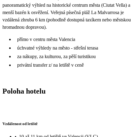
panoramatický výhled na historické centrum města (Ciutat Vella) a
menší bazén k osvěžení. Veřejná písečná pláž La Malvarrosa je
vzdálená zhruba 6 km (pohodlně dostupná taxíkem nebo městskou
hromadnou dopravou).
přímo v centru města Valencia
úchvatné výhledy na město - střešní terasa
za nákupy, za kulturou, za pěší turistikou
privátní transfer z/ na letiště v ceně
Poloha hotelu
Vzdálenost od letiště
•
10 až 11 km od letiště ve Valencii (VLC)