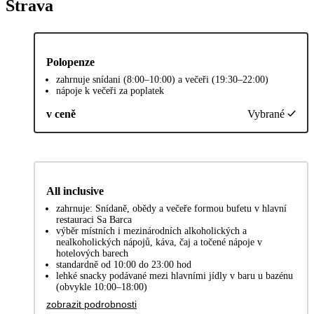
Strava
Polopenze
zahrnuje snídani (8:00–10:00) a večeři (19:30–22:00)
nápoje k večeři za poplatek
v ceně
Vybrané
All inclusive
zahrnuje: Snídaně, obědy a večeře formou bufetu v hlavní
restauraci Sa Barca
výběr místních i mezinárodních alkoholických a
nealkoholických nápojů, káva, čaj a točené nápoje v
hotelových barech
standardně od 10:00 do 23:00 hod
lehké snacky podávané mezi hlavními jídly v baru u bazénu
(obvykle 10:00–18:00)
zobrazit podrobnosti