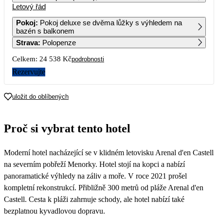
Letový řád
1
2
3
4
19 229
13 359
Pokoj
:
Pokoj deluxe se dvěma lůžky s výhledem na
bazén s balkonem
5
6
7
8
9
10
11
Strava
:
Polopenze
22 059
21 749
12 269
Celkem:
24 538 Kč
podrobnosti
12
13
14
15
16
17
18
21 229
17 199
16 799
Rezervujte
19
20
21
22
23
24
25
uložit do oblíbených
26
27
28
29
30
31
Proč si vybrat tento hotel
Moderní hotel nacházející se v klidném letovisku Arenal d'en Castell
na severním pobřeží Menorky. Hotel stojí na kopci a nabízí
panoramatické výhledy na záliv a moře. V roce 2021 prošel
kompletní rekonstrukcí. Přibližně 300 metrů od pláže Arenal d'en
Castell. Cesta k pláži zahrnuje schody, ale hotel nabízí také
bezplatnou kyvadlovou dopravu.