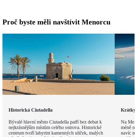
Proč byste měli navštívit Menorcu
Historická Ciutadella
Krátký 
Bývalé hlavní město Ciutadella patří bez debat k
Na Meno
nejkrásnějším místům celého ostrova. Historické
méně než
centrum tvoří labyrint kamenných uliček, malých
navíc ne