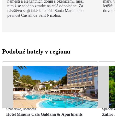
náměstí a elegantních domů s okenicemi, mezi
malý, ta
nimiž se snadno ztratíte na celé odpoledne. Za
letiště.
návštěvu stojí také katedrála Santa María nebo
dovolen
pevnost Castell de Sant Nicolau.
Podobné hotely v regionu
Španělsko
,
Menorca
Španělsk
Hotel Minura Cala Galdana & Apartments
Zafiro 