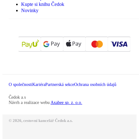
Kupte si knihu Čedok
Novinky
O společnosti
Kariéra
Partnerská sekce
Ochrana osobních údajů
Čedok a.s
Návrh a realizace webu
Axabee sp. z. o.o.
© 2026, cestovní kancelář Čedok a.s.