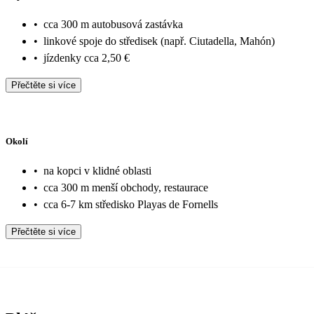
•
cca 300 m autobusová zastávka
•
linkové spoje do středisek (např. Ciutadella, Mahón)
•
jízdenky cca 2,50 €
Přečtěte si více
Okolí
•
na kopci v klidné oblasti
•
cca 300 m menší obchody, restaurace
•
cca 6-7 km středisko Playas de Fornells
Přečtěte si více