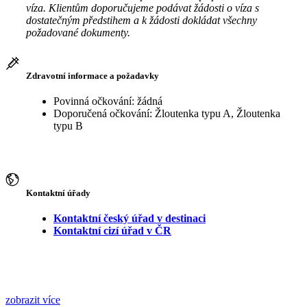
víza. Klientům doporučujeme podávat žádosti o víza s
dostatečným předstihem a k žádosti dokládat všechny
požadované dokumenty.
Zdravotní informace a požadavky
Povinná očkování: žádná
Doporučená očkování: Žloutenka typu A, Žloutenka
typu B
Kontaktní úřady
Kontaktní český úřad v destinaci
Kontaktní cizí úřad v ČR
zobrazit více