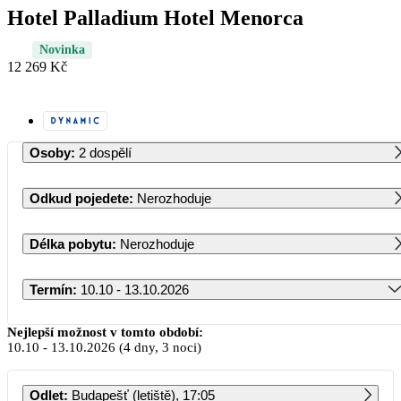
Hotel Palladium Hotel Menorca
Novinka
12 269 Kč
Osoby
:
2 dospělí
Odkud pojedete
:
Nerozhoduje
Délka pobytu
:
Nerozhoduje
Termín
:
10.10 - 13.10.2026
Říjen 2026
Nejlepší možnost v tomto období:
10.10
-
13.10.2026
(4 dny, 3 noci)
PO
ÚT
ST
ČT
PÁ
SO
NE
Odlet
:
Budapešť (letiště), 17:05