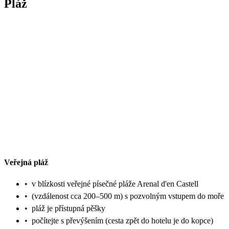
Pláž
Veřejná pláž
•
v blízkosti veřejné písečné pláže Arenal d'en Castell
•
(vzdálenost cca 200–500 m) s pozvolným vstupem do moře
•
pláž je přístupná pěšky
•
počítejte s převýšením (cesta zpět do hotelu je do kopce)