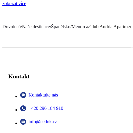
zobrazit více
Dovolená
/
Naše destinace
/
Španělsko
/
Menorca
/
Club Andria Apartment
Kontakt
Kontaktujte nás
+420 296 184 910
info@cedok.cz