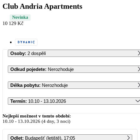
Club Andria Apartments
Novinka
10 129 Kč
Osoby
:
2 dospělí
Odkud pojedete
:
Nerozhoduje
Délka pobytu
:
Nerozhoduje
Termín
:
10.10 - 13.10.2026
Říjen 2026
Nejlepší možnost v tomto období:
10.10
-
13.10.2026
(4 dny, 3 noci)
PO
ÚT
ST
ČT
PÁ
SO
NE
Odlet
:
Budapešť (letiště), 17:05