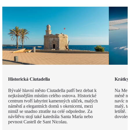
Historická Ciutadella
Krátký 
Bývalé hlavní město Ciutadella patří bez debat k
Na Meno
nejkrásnějším místům celého ostrova. Historické
méně než
centrum tvoří labyrint kamenných uliček, malých
navíc ne
náměstí a elegantních domů s okenicemi, mezi
malý, ta
nimiž se snadno ztratíte na celé odpoledne. Za
letiště.
návštěvu stojí také katedrála Santa María nebo
dovolen
pevnost Castell de Sant Nicolau.