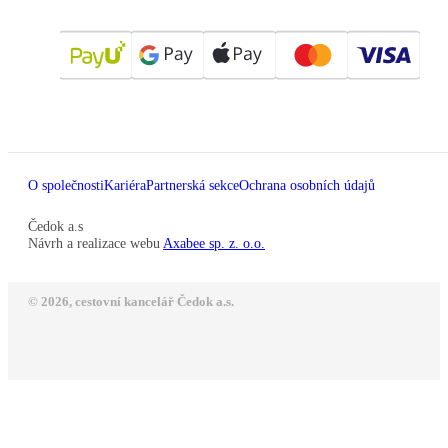
O společnosti
Kariéra
Partnerská sekce
Ochrana osobních údajů
Čedok a.s
Návrh a realizace webu
Axabee sp. z. o.o.
© 2026, cestovní kancelář Čedok a.s.