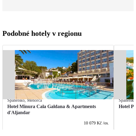
Podobné hotely v regionu
Španělsko
,
Menorca
Španělsk
Hotel Minura Cala Galdana & Apartments
Hotel P
d'Aljandar
10 079 Kč
/os.