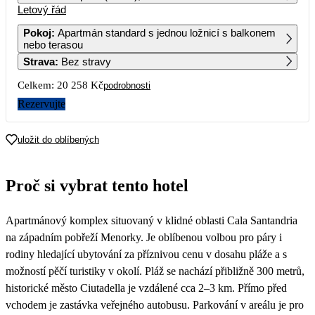
Letový řád
1
2
3
4
12 429
10 449
Pokoj
:
Apartmán standard s jednou ložnicí s balkonem
nebo terasou
5
6
7
8
9
10
11
Strava
:
Bez stravy
14 099
13 919
10 129
Celkem:
20 258 Kč
podrobnosti
12
13
14
15
16
17
18
14 699
13 209
12 809
Rezervujte
19
20
21
22
23
24
25
uložit do oblíbených
26
27
28
29
30
31
Proč si vybrat tento hotel
Apartmánový komplex situovaný v klidné oblasti Cala Santandria
na západním pobřeží Menorky. Je oblíbenou volbou pro páry i
rodiny hledající ubytování za příznivou cenu v dosahu pláže a s
možností pěčí turistiky v okolí. Pláž se nachází přibližně 300 metrů,
historické město Ciutadella je vzdálené cca 2–3 km. Přímo před
vchodem je zastávka veřejného autobusu. Parkování v areálu je pro