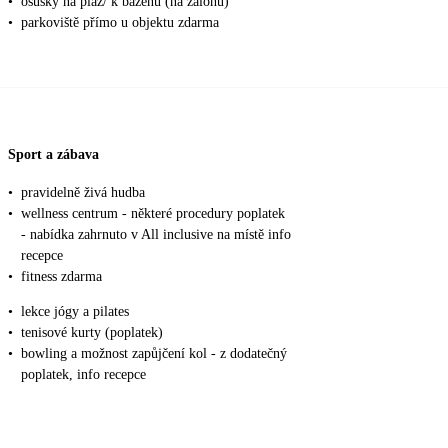
•
osušky na pláž/ k bazénu (na zálohu)
•
parkoviště přímo u objektu zdarma
Sport a zábava
•
pravidelně živá hudba
•
wellness centrum - některé procedury poplatek
- nabídka zahrnuto v All inclusive na místě info
recepce
•
fitness zdarma
•
lekce jógy a pilates
•
tenisové kurty (poplatek)
•
bowling a možnost zapůjčení kol - z dodatečný
poplatek, info recepce