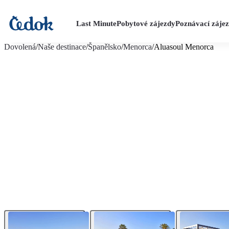
Last Minute
Pobytové zájezdy
Poznávací záje
více fotografií (24)
Dovolená
/
Naše destinace
/
Španělsko
/
Menorca
/
Aluasoul Menorca