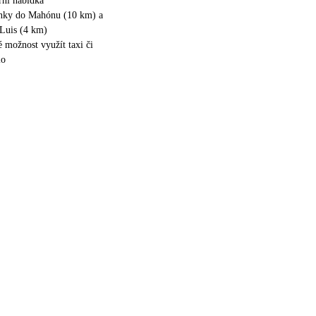
erní nabídka
inky do Mahónu (10 km) a
 Luis (4 km)
é možnost využít taxi či
lo