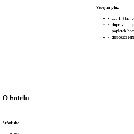
Veřejná pláž
•
cca 1,4 km o
•
doprava na p
poplatek ho
•
dispozici le
O hotelu
Středisko