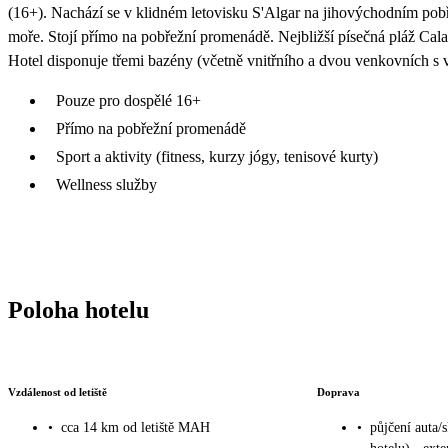
(16+). Nachází se v klidném letovisku S'Algar na jihovýchodním pob
moře. Stojí přímo na pobřežní promenádě. Nejbližší písečná pláž Cala 
Hotel disponuje třemi bazény (včetně vnitřního a dvou venkovních s 
Pouze pro dospělé 16+
Přímo na pobřežní promenádě
Sport a aktivity (fitness, kurzy jógy, tenisové kurty)
Wellness služby
Poloha hotelu
Vzdálenost od letiště
Doprava
•
cca 14 km od letiště MAH
•
půjčení auta/