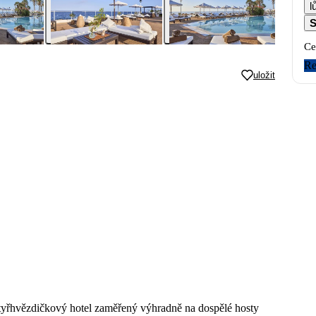
S
Ce
Re
uložit
tyřhvězdičkový hotel zaměřený výhradně na dospělé hosty