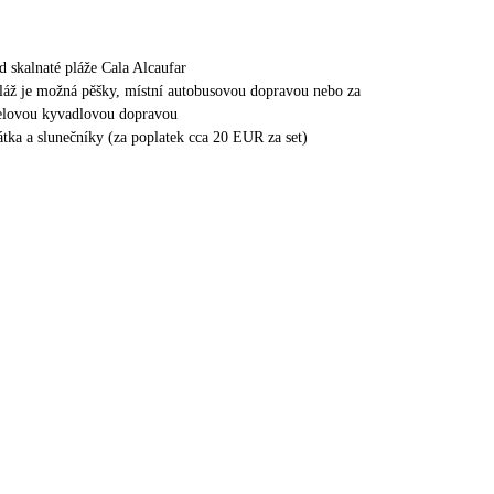
d skalnaté pláže Cala Alcaufar
láž je možná pěšky, místní autobusovou dopravou nebo za
telovou kyvadlovou dopravou
hátka a slunečníky (za poplatek cca 20 EUR za set)