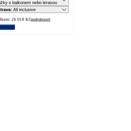
lůžky s balkonem nebo terasou
trava
:
All inclusive
lkem:
26 018 Kč
podrobnosti
zervujte