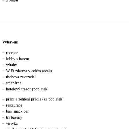
•
S'Algar
Vybavení
•
recepce
•
lobby s barem
•
výtahy
•
WiFi zdarma v celém areálu
•
úschova zavazadel
•
směnárna
•
hotelový trezor (poplatek)
•
praní a žehlení prádla (za poplatek)
•
restaurace
•
bar/ snack bar
•
tři bazény
•
vířivka