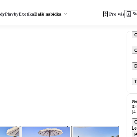
zdy
Plavby
Exotika
Další nabídka
Pro vás
St
O
D
T
Ne
03
(4
O
Le
P