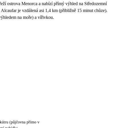
řeží ostrova Menorca a nabízí přímý výhled na Středozemní
Alcaufar je vzdálená asi 1,4 km (přibližně 15 minut chůze).
výhledem na moře) a vířivkou.
skútru (půjčovna přímo v