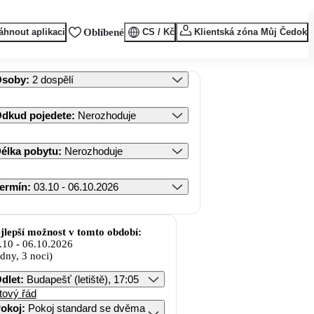
áhnout aplikaci
Oblíbené
CS / Kč
Klientská zóna Můj Čedok
Osoby
:
2 dospělí
dkud pojedete
:
Nerozhoduje
élka pobytu
:
Nerozhoduje
ermín
:
03.10 - 06.10.2026
jlepší možnost v tomto období:
.10
-
06.10.2026
 dny, 3 noci)
dlet
:
Budapešť (letiště), 17:05
tový řád
okoj
:
Pokoj standard se dvěma