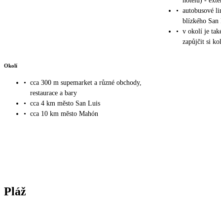
hotelu) - ext
•
autobusové l
blízkého San
•
v okolí je tak
zapůjčit si ko
Okolí
•
cca 300 m supemarket a různé obchody,
restaurace a bary
•
cca 4 km město San Luis
•
cca 10 km město Mahón
Pláž