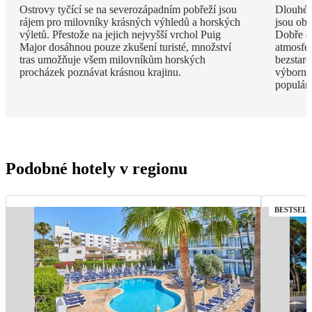
Ostrovy tyčící se na severozápadním pobřeží jsou
Dlouhé 
rájem pro milovníky krásných výhledů a horských
jsou obk
výletů. Přestože na jejich nejvyšší vrchol Puig
Dobře o
Major dosáhnou pouze zkušení turisté, množství
atmosfé
tras umožňuje všem milovníkům horských
bezstar
procházek poznávat krásnou krajinu.
výborný
populárn
Podobné hotely v regionu
BESTSEL