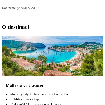
Kód nabídky:
AMTSES1U4U
O destinaci
Mallorca ve zkratce:
kilometry bílých pláží a romantických zátok
rozlehlé citrusové háje
středomořské klima mallorských vesnic