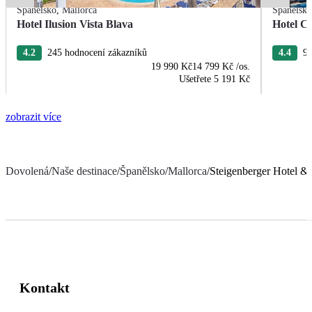
Španělsko
,
Mallorca
Španělsk
Hotel Ilusion Vista Blava
Hotel C
4.2
245 hodnocení zákazníků
4.4
97
19 990 Kč
14 799 Kč
/os.
Ušetřete
5 191 Kč
zobrazit více
Dovolená
/
Naše destinace
/
Španělsko
/
Mallorca
/
Steigenberger Hotel &
Kontakt