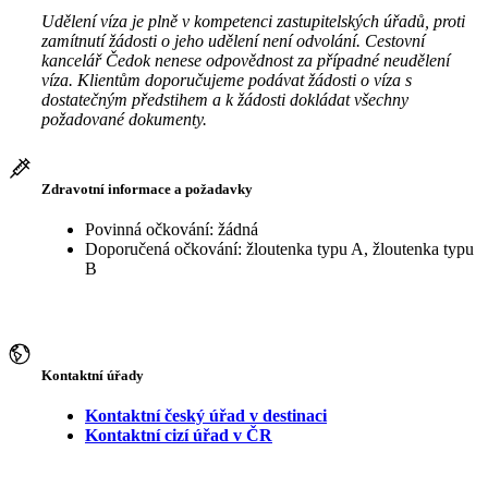
Udělení víza je plně v kompetenci zastupitelských úřadů, proti
zamítnutí žádosti o jeho udělení není odvolání. Cestovní
kancelář Čedok nenese odpovědnost za případné neudělení
víza. Klientům doporučujeme podávat žádosti o víza s
dostatečným předstihem a k žádosti dokládat všechny
požadované dokumenty.
Zdravotní informace a požadavky
Povinná očkování: žádná
Doporučená očkování: žloutenka typu A, žloutenka typu
B
Kontaktní úřady
Kontaktní český úřad v destinaci
Kontaktní cizí úřad v ČR