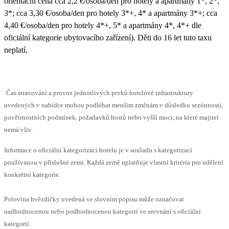
orientační cena cca 2,2 €/osoba/den pro hotely a apartmány 1*, 2*,
3*; cca 3,30 €/osoba/den pro hotely 3*+, 4* a apartmány 3*+; cca
4,40 €/osoba/den pro hotely 4*+, 5* a apartmány 4*, 4*+ dle
oficiální kategorie ubytovacího zařízení). Děti do 16 let tuto taxu
neplatí.
Čas stravování a provoz jednotlivých prvků hotelové infrastruktury
uvedených v nabídce mohou podléhat menším změnám v důsledku sezónnosti,
povětrnostních podmínek, požadavků hostů nebo vyšší moci, na které majitel
nemá vliv.
Informace o oficiální kategorizaci hotelu je v souladu s kategorizací
používanou v příslušné zemi. Každá země uplatňuje vlastní kritéria pro udělení
konkrétní kategorie.
Polovina hvězdičky uvedená ve slovním popisu může označovat
nadhodnocenou nebo podhodnocenou kategorii ve srovnání s oficiální
kategorií.