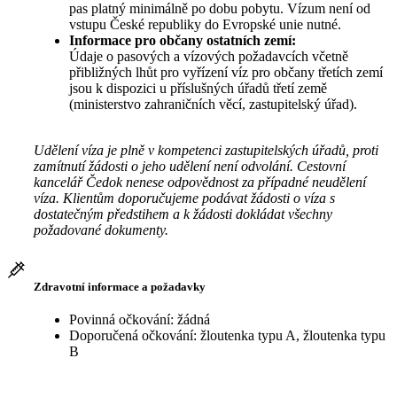
pas platný minimálně po dobu pobytu. Vízum není od
vstupu České republiky do Evropské unie nutné.
Informace pro občany ostatních zemí:
Údaje o pasových a vízových požadavcích včetně
přibližných lhůt pro vyřízení víz pro občany třetích zemí
jsou k dispozici u příslušných úřadů třetí země
(ministerstvo zahraničních věcí, zastupitelský úřad).
Udělení víza je plně v kompetenci zastupitelských úřadů, proti
zamítnutí žádosti o jeho udělení není odvolání. Cestovní
kancelář Čedok nenese odpovědnost za případné neudělení
víza. Klientům doporučujeme podávat žádosti o víza s
dostatečným předstihem a k žádosti dokládat všechny
požadované dokumenty.
Zdravotní informace a požadavky
Povinná očkování: žádná
Doporučená očkování: žloutenka typu A, žloutenka typu
B