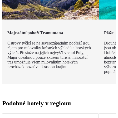
Majestátní pohoří Tramuntana
Pláže
Ostrovy tyčící se na severozápadním pobřeží jsou
Dlouhé 
rájem pro milovníky krásných výhledů a horských
jsou obk
výletů. Přestože na jejich nejvyšší vrchol Puig
Dobře o
Major dosáhnou pouze zkušení turisté, množství
atmosfé
tras umožňuje všem milovníkům horských
bezstar
procházek poznávat krásnou krajinu.
výborný
populárn
Podobné hotely v regionu