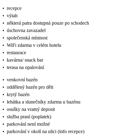
•
recepce
•
výtah
•
některá patra dostupná pouze po schodech
•
úschovna zavazadel
•
společenská místnost
•
WiFi zdarma v celém hotelu
•
restaurace
•
kavárna/ snack bar
•
terasa na opalování
•
venkovní bazén
•
oddělený bazén pro děti
•
krytý bazén
•
lehátka a slunečníky zdarma u bazénu
•
osušky na vratný deposit
•
služba praní (poplatek)
•
parkování není možné
•
parkování v okolí na ulici (info recepce)