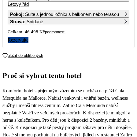
Letový řád
1
2
3
4
19 779
16 949
15 399
23 249
Pokoj
:
Suite s jednou ložnicí s balkonem nebo terasou
Strava
:
Snídaně
5
6
7
8
9
10
11
13 329
13 249
13 539
17 619
14 349
13 679
13 369
Celkem:
46 498 Kč
podrobnosti
12
13
14
15
16
17
18
Rezervujte
13 239
13 899
14 219
15 799
16 299
14 099
13 159
19
20
21
22
23
24
25
uložit do oblíbených
12 669
13 189
13 679
19 569
20 309
17 629
15 279
26
27
28
29
30
31
Proč si vybrat tento hotel
15 399
Komfortní hotel s příjemným zázemím se nachází na pláži Cala
Mesquida na Mallorce. Nabízí venkovní i vnitřní bazén, wellness
služby i menší fitness centrum. Zafiro Cala Mesquida nabízí
bezplatné Wi-Fi ve veřejných prostorách. K dispozici je minigolf a
herna s kulečníkem. Pro děti jsou k dispozici 2 bazény, miniklub a
hřiště. K dispozici je také pestrý program zábavy pro děti i dospělé.
Hosté si mohou pochutnat na bufetových jídlech v restauraci Zafiro