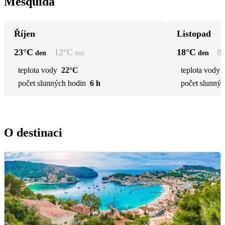
Mesquida
Říjen
Listopad
23
°C
12
°C
18
°C
8
den
noc
den
teplota vody
22°C
teplota vody
počet slunných hodin
6 h
počet slunnýc
O destinaci