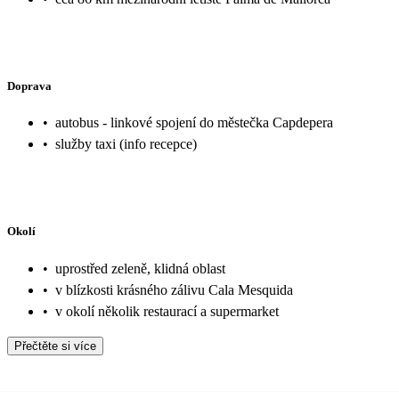
Doprava
•
autobus - linkové spojení do městečka Capdepera
•
služby taxi (info recepce)
Okolí
•
uprostřed zeleně, klidná oblast
•
v blízkosti krásného zálivu Cala Mesquida
•
v okolí několik restaurací a supermarket
Přečtěte si více