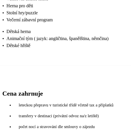
•
Herna pro děti
•
Stolní hry/puzzle
•
Večerní zábavní program
•
Dětská herna
•
Animační tým ( jazyk: angličtina, španělština, němčina)
•
Dětské hřiště
Cena zahrnuje
leteckou přepravu v turistické třídě včetně tax a příplatků
transfery v destinaci (privátní odvoz na/z letiště)
počet nocí a stravování dle smlouvy o zájezdu