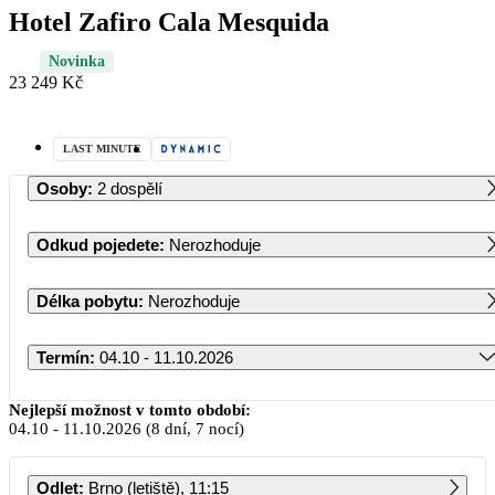
Hotel Zafiro Cala Mesquida
Novinka
23 249 Kč
LAST MINUTE
Osoby
:
2 dospělí
Odkud pojedete
:
Nerozhoduje
Délka pobytu
:
Nerozhoduje
Termín
:
04.10 - 11.10.2026
Říjen 2026
Nejlepší možnost v tomto období:
04.10
-
11.10.2026
(8 dní, 7 nocí)
PO
ÚT
ST
ČT
PÁ
SO
NE
Odlet
:
Brno (letiště), 11:15