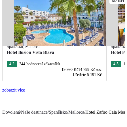
BESTSEL
Španělsko
,
Mallorca
Španělsk
Hotel Ilusion Vista Blava
Hotel F
4.2
244 hodnocení zákazníků
4.5
11
19 990 Kč
14 799 Kč
/os.
Ušetřete
5 191 Kč
zobrazit více
Dovolená
/
Naše destinace
/
Španělsko
/
Mallorca
/
Hotel Zafiro Cala Mes