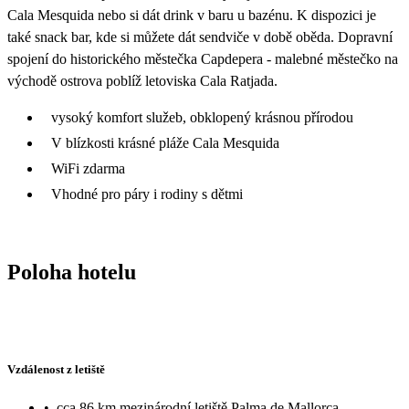
Cala Mesquida nebo si dát drink v baru u bazénu. K dispozici je
také snack bar, kde si můžete dát sendviče v době oběda. Dopravní
spojení do historického městečka Capdepera - malebné městečko na
východě ostrova poblíž letoviska Cala Ratjada.
vysoký komfort služeb, obklopený krásnou přírodou
V blízkosti krásné pláže Cala Mesquida
WiFi zdarma
Vhodné pro páry i rodiny s dětmi
Poloha hotelu
Vzdálenost z letiště
•
cca 86 km mezinárodní letiště Palma de Mallorca