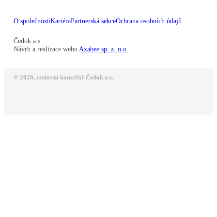
O společnosti
Kariéra
Partnerská sekce
Ochrana osobních údajů
Čedok a.s
Návrh a realizace webu
Axabee sp. z. o.o.
© 2026, cestovní kancelář Čedok a.s.