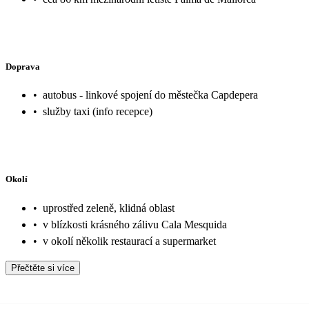
Doprava
•
autobus - linkové spojení do městečka Capdepera
•
služby taxi (info recepce)
Okolí
•
uprostřed zeleně, klidná oblast
•
v blízkosti krásného zálivu Cala Mesquida
•
v okolí několik restaurací a supermarket
Přečtěte si více