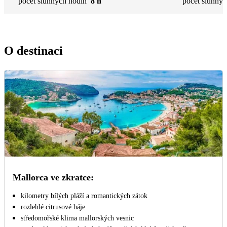
počet slunných hodin
8 h
počet slunnýc
O destinaci
Mallorca ve zkratce:
kilometry bílých pláží a romantických zátok
rozlehlé citrusové háje
středomořské klima mallorských vesnic