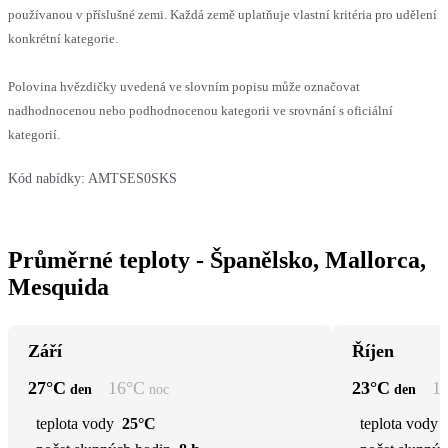
používanou v příslušné zemi. Každá země uplatňuje vlastní kritéria pro udělení
konkrétní kategorie.
Polovina hvězdičky uvedená ve slovním popisu může označovat
nadhodnocenou nebo podhodnocenou kategorii ve srovnání s oficiální
kategorií.
Kód nabídky:
AMTSES0SKS
Průměrné teploty - Španělsko, Mallorca,
Mesquida
Září
Říjen
27
°C
16
°C
23
°C
1
den
noc
den
teplota vody
25°C
teplota vody