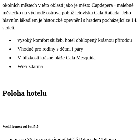
okolních městech v této oblasti jako je město Capdepera - malebné
městečko na východě ostrova poblíž letoviska Cala Ratjada. Jeho
hlavním lákadlem je historické opevnění s hradem pocházející ze 14.
století.
vysoký komfort služeb, hotel obklopený krásnou přírodou
Vhodné pro rodiny s dětmi i páry
V blízkosti krásné pláže Cala Mesquida
WiFi zdarma
Poloha hotelu
Vzdálenost od letiště
•
cca 86 km mezinárodní letiště Palma de Mallorca