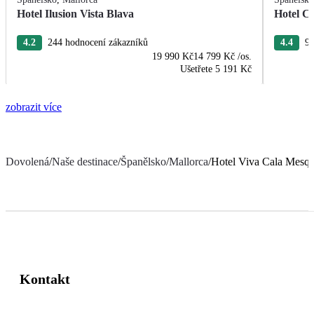
Hotel Ilusion Vista Blava
Hotel C
4.2
244 hodnocení zákazníků
4.4
96
19 990 Kč
14 799 Kč
/os.
Ušetřete
5 191 Kč
zobrazit více
Dovolená
/
Naše destinace
/
Španělsko
/
Mallorca
/
Hotel Viva Cala Mesqu
Kontakt