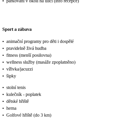
•
parkování v okolí na ulici (info recepce)
Sport a zábava
•
animační programy pro děti i dospělé
•
pravidelně živá hudba
•
fitness (menší posilovna)
•
wellness služby (masáže zpoplatněno)
•
vířivka/jacuzzi
•
šipky
•
stolní tenis
•
kulečník - poplatek
•
dětské hřiště
•
herna
•
Golfové hřiště (do 3 km)