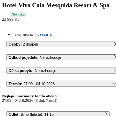
Hotel Viva Cala Mesquida Resort & Spa
Novinka
23 999 Kč
LAST MINUTE
Osoby
:
2 dospělí
Odkud pojedete
:
Nerozhoduje
Délka pobytu
:
Nerozhoduje
Termín
:
27.09 - 04.10.2026
Září 2026
Nejlepší možnost v tomto období:
27.09
-
04.10.2026
(8 dní, 7 nocí)
PO
ÚT
ST
ČT
PÁ
SO
NE
Odlet
:
Brno (letiště), 11:15