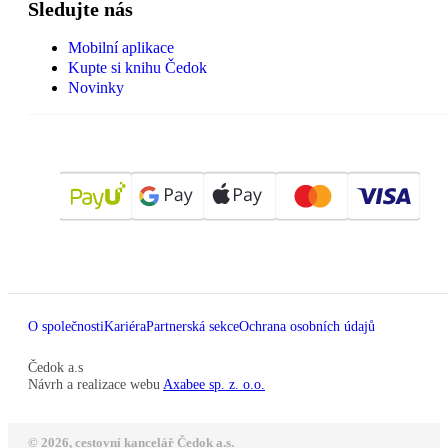
Sledujte nás
Mobilní aplikace
Kupte si knihu Čedok
Novinky
O společnosti
Kariéra
Partnerská sekce
Ochrana osobních údajů
Čedok a.s
Návrh a realizace webu
Axabee sp. z. o.o.
© 2026, cestovní kancelář Čedok a.s.