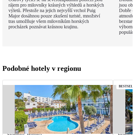
rájem pro milovníky krásných výhledů a horských
jsou obk
výletů. Přestože na jejich nejvyšší vrchol Puig
Dobře o
Major dosáhnou pouze zkušení turisté, množství
atmosfé
tras umožňuje všem milovníkům horských
bezstar
procházek poznávat krásnou krajinu.
výborný
populárn
Podobné hotely v regionu
BESTSEL
Španělsko
,
Mallorca
Španělsk