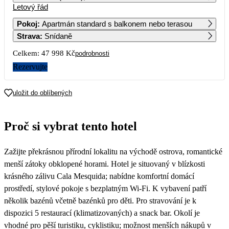
Letový řád
1
2
3
4
5
6
Pokoj
:
Apartmán standard s balkonem nebo terasou
Strava
:
Snídaně
7
8
9
10
11
12
13
Celkem:
47 998 Kč
podrobnosti
14
15
16
17
18
19
20
Rezervujte
21
22
23
24
25
26
27
uložit do oblíbených
23 999
28
29
30
Proč si vybrat tento hotel
13 519
13 619
14 589
Zažijte překrásnou přírodní lokalitu na východě ostrova, romantické
menší zátoky obklopené horami. Hotel je situovaný v blízkosti
krásného zálivu Cala Mesquida; nabídne komfortní domácí
prostředí, stylové pokoje s bezplatným Wi-Fi. K vybavení patří
několik bazénů včetně bazénků pro děti. Pro stravování je k
dispozici 5 restaurací (klimatizovaných) a snack bar. Okolí je
vhodné pro pěší turistiku, cyklistiku; možnost menších nákupů v