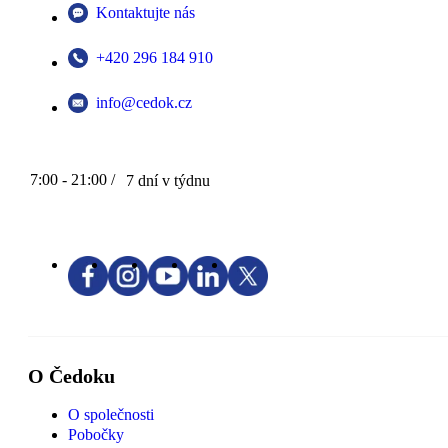
Kontaktujte nás
+420 296 184 910
info@cedok.cz
7:00 - 21:00 /
7 dní v týdnu
O Čedoku
O společnosti
Pobočky