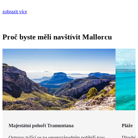
zobrazit více
Proč byste měli navštívit Mallorcu
Majestátní pohoří Tramuntana
Pláže
Ostrovy tyčící se na severozápadním pobřeží jsou
Dlouhé 