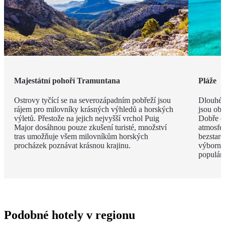
Majestátní pohoří Tramuntana
Pláže
Ostrovy tyčící se na severozápadním pobřeží jsou
Dlouhé 
rájem pro milovníky krásných výhledů a horských
jsou obk
výletů. Přestože na jejich nejvyšší vrchol Puig
Dobře o
Major dosáhnou pouze zkušení turisté, množství
atmosfé
tras umožňuje všem milovníkům horských
bezstar
procházek poznávat krásnou krajinu.
výborný
populárn
Podobné hotely v regionu