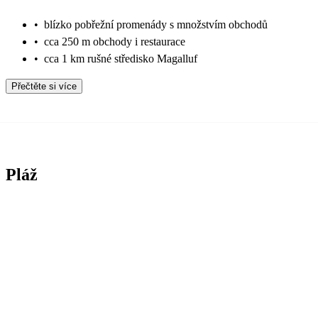
•
blízko pobřežní promenády s množstvím obchodů
•
cca 250 m obchody i restaurace
•
cca 1 km rušné středisko Magalluf
Přečtěte si více
Pláž