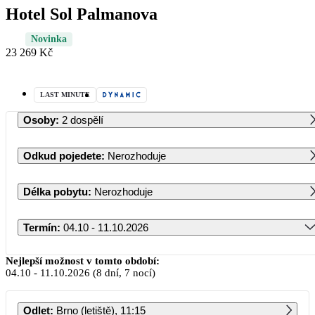
Hotel Sol Palmanova
Novinka
23 269 Kč
LAST MINUTE
Osoby
:
2 dospělí
Odkud pojedete
:
Nerozhoduje
Délka pobytu
:
Nerozhoduje
Termín
:
04.10 - 11.10.2026
Říjen 2026
Nejlepší možnost v tomto období:
04.10
-
11.10.2026
(8 dní, 7 nocí)
PO
ÚT
ST
ČT
PÁ
SO
NE
Odlet
:
Brno (letiště), 11:15