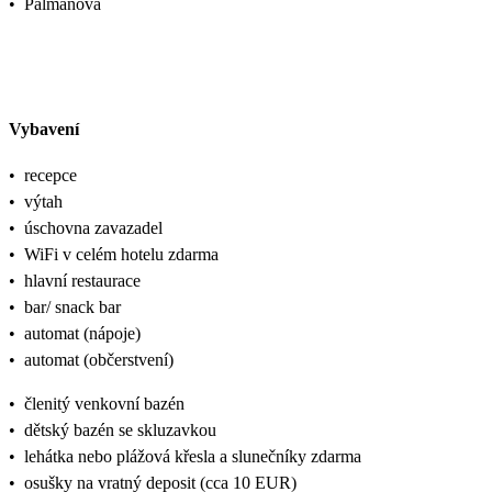
•
Palmanova
Vybavení
•
recepce
•
výtah
•
úschovna zavazadel
•
WiFi v celém hotelu zdarma
•
hlavní restaurace
•
bar/ snack bar
•
automat (nápoje)
•
automat (občerstvení)
•
členitý venkovní bazén
•
dětský bazén se skluzavkou
•
lehátka nebo plážová křesla a slunečníky zdarma
•
osušky na vratný deposit (cca 10 EUR)