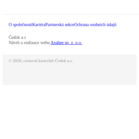
O společnosti
Kariéra
Partnerská sekce
Ochrana osobních údajů
Čedok a.s
Návrh a realizace webu
Axabee sp. z. o.o.
© 2026, cestovní kancelář Čedok a.s.