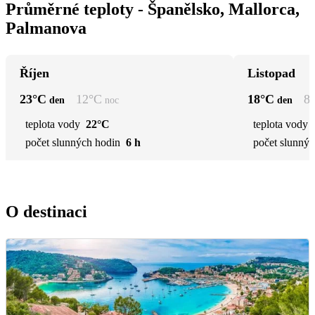
Průměrné teploty - Španělsko, Mallorca,
Palmanova
Říjen
Listopad
23
°C
12
°C
18
°C
8
den
noc
den
teplota vody
22°C
teplota vody
počet slunných hodin
6 h
počet slunnýc
O destinaci