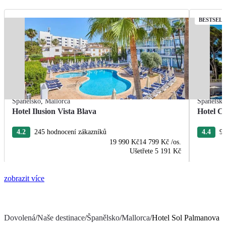
BESTSEL
Španělsko
,
Mallorca
Španělsk
Hotel Ilusion Vista Blava
Hotel C
4.2
245 hodnocení zákazníků
4.4
97
19 990 Kč
14 799 Kč
/os.
Ušetřete
5 191 Kč
zobrazit více
Dovolená
/
Naše destinace
/
Španělsko
/
Mallorca
/
Hotel Sol Palmanova