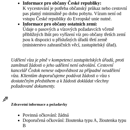
Informace pro občany České republiky:
K vycestování je potřeba občanský průkaz nebo cestovní
pas platný minimálně po dobu pobytu. Vízum není od
vstupu České republiky do Evropské unie nutné.
Informace pro občany ostatních zemí:
Údaje o pasových a vízových požadavcích včetně
přibližných lhůt pro vyřízení víz pro občany třetích zemí
jsou k dispozici u příslušných úřadů třetí země
(ministerstvo zahraničních věcí, zastupitelský úřad).
Udělení víza je plně v kompetenci zastupitelských úřadů, proti
zamítnutí žádosti o jeho udělení není odvolání. Cestovní
kancelář Čedok nenese odpovědnost za případné neudělení
víza. Klientům doporučujeme podávat žádosti o víza s
dostatečným předstihem a k žádosti dokládat všechny
požadované dokumenty.
Zdravotní informace a požadavky
Povinná očkování: žádná
Doporučená očkování: žloutenka typu A, žloutenka typu
B