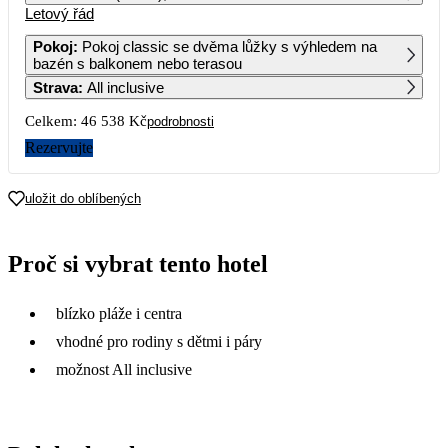
Letový řád
1
2
3
4
23 269
Pokoj
:
Pokoj classic se dvěma lůžky s výhledem na
bazén s balkonem nebo terasou
5
6
7
8
9
10
11
Strava
:
All inclusive
Celkem:
46 538 Kč
podrobnosti
12
13
14
15
16
17
18
Rezervujte
19
20
21
22
23
24
25
uložit do oblíbených
26
27
28
29
30
31
Proč si vybrat tento hotel
blízko pláže i centra
vhodné pro rodiny s dětmi i páry
možnost All inclusive