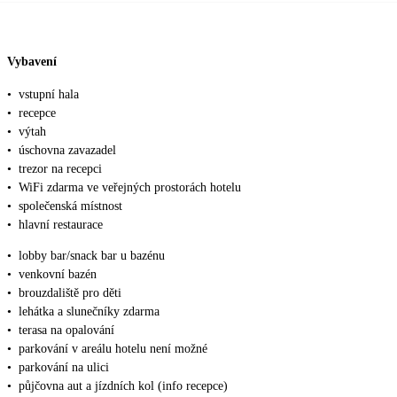
Vybavení
•
vstupní hala
•
recepce
•
výtah
•
úschovna zavazadel
•
trezor na recepci
•
WiFi zdarma ve veřejných prostorách hotelu
•
společenská místnost
•
hlavní restaurace
•
lobby bar/snack bar u bazénu
•
venkovní bazén
•
brouzdaliště pro děti
•
lehátka a slunečníky zdarma
•
terasa na opalování
•
parkování v areálu hotelu není možné
•
parkování na ulici
•
půjčovna aut a jízdních kol (info recepce)