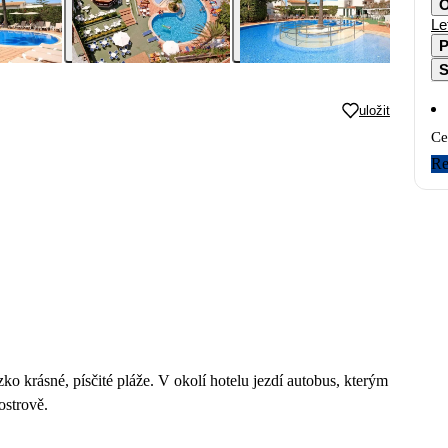
O
Le
P
S
uložit
Ce
Re
ko krásné, písčité pláže. V okolí hotelu jezdí autobus, kterým
ostrově.