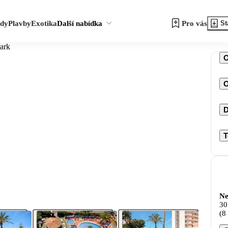
zdy
Plavby
Exotika
Další nabídka
Pro vás
St
ark
O
D
T
Ne
30
(8