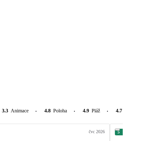
3.3
Animace
4.8
Poloha
4.9
Pláž
4.7
Atrakce
čvc 2026
5
Len