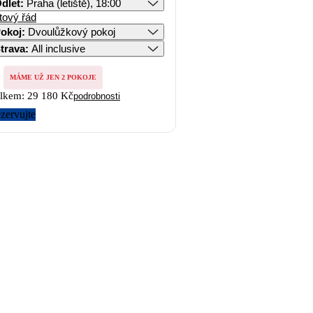
dlet
:
Praha (letiště), 18:00
tový řád
okoj
:
Dvoulůžkový pokoj
trava
:
All inclusive
MÁME UŽ JEN 2 POKOJE
lkem:
29 180 Kč
podrobnosti
zervujte