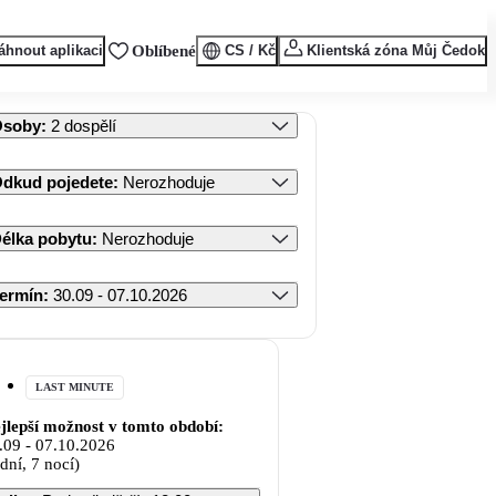
áhnout aplikaci
Oblíbené
CS / Kč
Klientská zóna Můj Čedok
Osoby
:
2 dospělí
dkud pojedete
:
Nerozhoduje
élka pobytu
:
Nerozhoduje
ermín
:
30.09 - 07.10.2026
LAST MINUTE
jlepší možnost v tomto období:
.09
-
07.10.2026
 dní, 7 nocí)