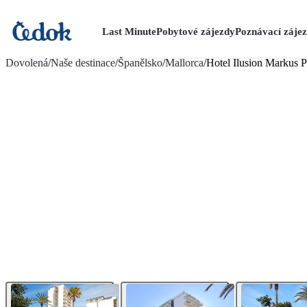
Last Minute
Pobytové zájezdy
Poznávací záje
více fotografií (22)
Dovolená
/
Naše destinace
/
Španělsko
/
Mallorca
/
Hotel Ilusion Markus P