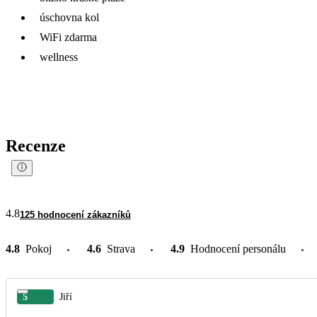
úschovna kol
WiFi zdarma
wellness
Recenze
4.8
125 hodnocení zákazníků
4.8
Pokoj
4.6
Strava
4.9
Hodnocení personálu
5
Jiří