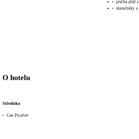
•
písčitá pláž
•
slunečníky a 
O hotelu
Středisko
•
Can Picafort