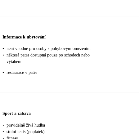
Informace k ubytování
•
není vhodné pro osoby s pohybovým omezením
•
některá patra dostupná pouze po schodech nebo
výtahem
•
restaurace v patře
Sport a zábava
•
pravidelně živá hudba
•
stolní tenis (poplatek)
•
fitness