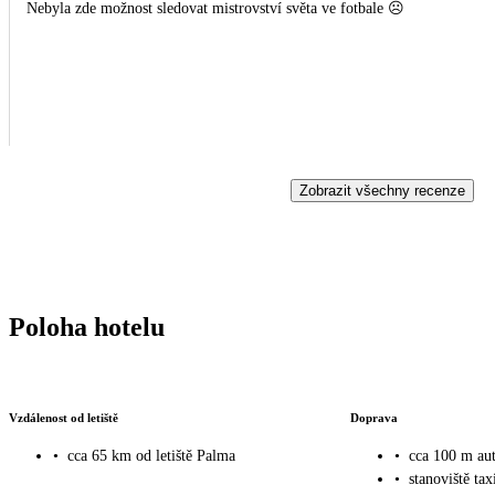
Nebyla zde možnost sledovat mistrovství světa ve fotbale ☹️
Zobrazit všechny recenze
Poloha hotelu
Vzdálenost od letiště
Doprava
•
cca 65 km od letiště Palma
•
cca 100 m au
•
stanoviště tax