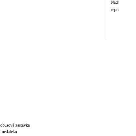
Nádherná lokal
reprezentativn
tobusová zastávka
i nedaleko