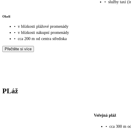
•
služby taxi (i
Okolí
•
v blízkosti plážové promenády
•
v blízkosti nákupní promenády
•
cca 200 m od centra střediska
Přečtěte si více
PLáž
Veřejná pláž
•
cca 300 m od