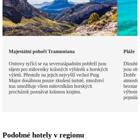
Majestátní pohoří Tramuntana
Pláže
Ostrovy tyčící se na severozápadním pobřeží jsou
Dlouhé 
rájem pro milovníky krásných výhledů a horských
jsou obk
výletů. Přestože na jejich nejvyšší vrchol Puig
Dobře o
Major dosáhnou pouze zkušení turisté, množství
atmosfé
tras umožňuje všem milovníkům horských
bezstar
procházek poznávat krásnou krajinu.
výborný
populárn
Podobné hotely v regionu