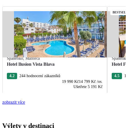
BESTSEL
Španělsko
,
Mallorca
Španělsk
Hotel Ilusion Vista Blava
Hotel F
4.2
244 hodnocení zákazníků
4.5
11
19 990 Kč
14 799 Kč
/os.
Ušetřete
5 191 Kč
zobrazit více
Výlety v destinaci