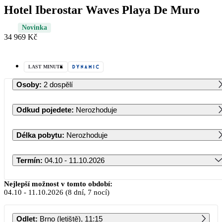
Hotel Iberostar Waves Playa De Muro
Novinka
34 969 Kč
LAST MINUTE
Osoby
:
2 dospělí
Odkud pojedete
:
Nerozhoduje
Délka pobytu
:
Nerozhoduje
Termín
:
04.10 - 11.10.2026
Říjen 2026
Nejlepší možnost v tomto období:
04.10
-
11.10.2026
(8 dní, 7 nocí)
PO
ÚT
ST
ČT
PÁ
SO
NE
Odlet
:
Brno (letiště), 11:15