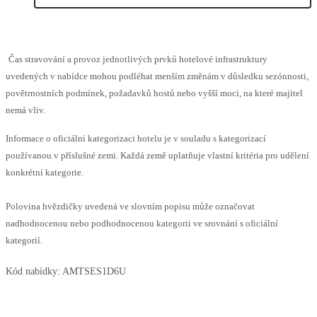
Čas stravování a provoz jednotlivých prvků hotelové infrastruktury
uvedených v nabídce mohou podléhat menším změnám v důsledku sezónnosti,
povětrnostních podmínek, požadavků hostů nebo vyšší moci, na které majitel
nemá vliv.
Informace o oficiální kategorizaci hotelu je v souladu s kategorizací
používanou v příslušné zemi. Každá země uplatňuje vlastní kritéria pro udělení
konkrétní kategorie.
Polovina hvězdičky uvedená ve slovním popisu může označovat
nadhodnocenou nebo podhodnocenou kategorii ve srovnání s oficiální
kategorií.
Kód nabídky:
AMTSES1D6U