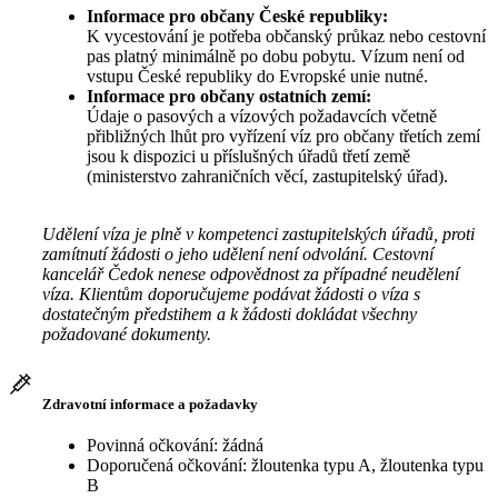
Informace pro občany České republiky:
K vycestování je potřeba občanský průkaz nebo cestovní
pas platný minimálně po dobu pobytu. Vízum není od
vstupu České republiky do Evropské unie nutné.
Informace pro občany ostatních zemí:
Údaje o pasových a vízových požadavcích včetně
přibližných lhůt pro vyřízení víz pro občany třetích zemí
jsou k dispozici u příslušných úřadů třetí země
(ministerstvo zahraničních věcí, zastupitelský úřad).
Udělení víza je plně v kompetenci zastupitelských úřadů, proti
zamítnutí žádosti o jeho udělení není odvolání. Cestovní
kancelář Čedok nenese odpovědnost za případné neudělení
víza. Klientům doporučujeme podávat žádosti o víza s
dostatečným předstihem a k žádosti dokládat všechny
požadované dokumenty.
Zdravotní informace a požadavky
Povinná očkování: žádná
Doporučená očkování: žloutenka typu A, žloutenka typu
B