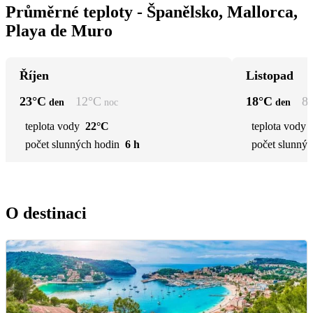
Průměrné teploty - Španělsko, Mallorca,
Playa de Muro
Říjen
Listopad
23
°C
12
°C
18
°C
8
den
noc
den
teplota vody
22°C
teplota vody
počet slunných hodin
6 h
počet slunnýc
O destinaci