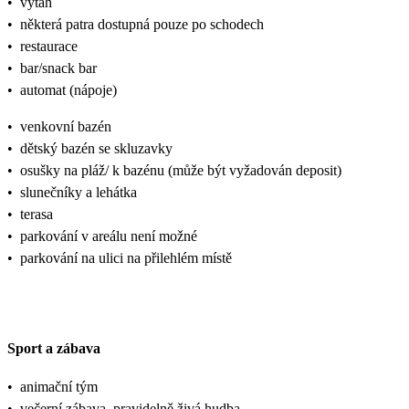
•
výtah
•
některá patra dostupná pouze po schodech
•
restaurace
•
bar/snack bar
•
automat (nápoje)
•
venkovní bazén
•
dětský bazén se skluzavky
•
osušky na pláž/ k bazénu (může být vyžadován deposit)
•
slunečníky a lehátka
•
terasa
•
parkování v areálu není možné
•
parkování na ulici na přilehlém místě
Sport a zábava
•
animační tým
•
večerní zábava, pravidelně živá hudba