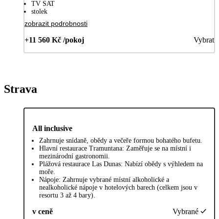
TV SAT
stolek
zobrazit podrobnosti
+11 560 Kč /pokoj
Vybrat
Strava
All inclusive
Zahrnuje snídaně, obědy a večeře formou bohatého bufetu.
Hlavní restaurace Tramuntana: Zaměřuje se na místní i
mezinárodní gastronomii.
Plážová restaurace Las Dunas: Nabízí obědy s výhledem na
moře.
Nápoje: Zahrnuje vybrané místní alkoholické a
nealkoholické nápoje v hotelových barech (celkem jsou v
resortu 3 až 4 bary).
v ceně
Vybrané