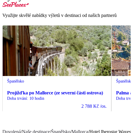
Využijte skvělé nabídky výletů v destinaci od našich partnerů
Španělsko
Španělsk
Projížďka po Mallorce (ze severní části ostrova)
Palma a
Doba trvání
:
10 hodin
Doba trvá
2 788 Kč
/os.
Dovolená
/
Naše destinace
/
Španělsko
/
Mallorca
/
Hotel Iberostar Waves