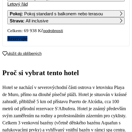
Letový řád
1
2
3
4
23 579
21 779
21 269
34 969
Pokoj
:
Pokoj standard s balkonem nebo terasou
Strava
:
All inclusive
5
6
7
8
9
10
11
20 229
19 359
18 839
23 449
19 099
18 549
18 229
Celkem:
69 938 Kč
podrobnosti
12
13
14
15
16
17
18
Rezervujte
18 109
18 759
18 969
20 429
20 819
18 619
17 679
19
20
21
22
23
24
25
uložit do oblíbených
16 999
17 329
17 629
26 749
24 629
22 129
19 609
26
27
28
29
30
31
Proč si vybrat tento hotel
19 559
Hotel se nachází v severovýchodní části ostrova v letovisku Playa
de Muro, přímo na dlouhé písečné pláži. Hotel je situován v krásné
zahradě, přibližně 5 km od přístavu Puerto de Alcúdia, cca 100
metrů od přírodní rezervace S'Albufera. Hotel je známý především
svým zaměřením na rodiny a profesionálním zázemím pro cyklisty.
Celkem 3 venkovní bazény (včetně dětského bazénu Aquafun s
nafukovacími prvky) a vyhřívaný vnitřní bazén v rámci spa centra.