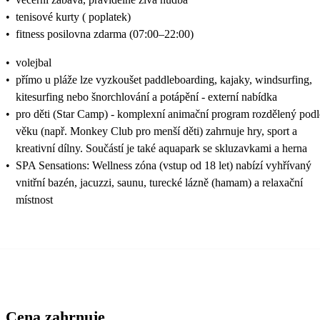
•
tenisové kurty ( poplatek)
•
fitness posilovna zdarma (07:00–22:00)
•
volejbal
•
přímo u pláže lze vyzkoušet paddleboarding, kajaky, windsurfing,
kitesurfing nebo šnorchlování a potápění - externí nabídka
•
pro děti (Star Camp) - komplexní animační program rozdělený podl
věku (např. Monkey Club pro menší děti) zahrnuje hry, sport a
kreativní dílny. Součástí je také aquapark se skluzavkami a herna
•
SPA Sensations: Wellness zóna (vstup od 18 let) nabízí vyhřívaný
vnitřní bazén, jacuzzi, saunu, turecké lázně (hamam) a relaxační
místnost
Cena zahrnuje