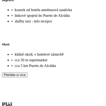
Doprava
•
kousek od hotelu autobusová zastávka
•
linkové spojení do Puerto de Alcúdia
•
služby taxi - info recepce
Okolí
•
klidné okolí, v hotelové zástavbě
•
cca 50 m supermarket
•
cca 5 km Puerto de Alcúdia
Přečtěte si více
Pláž