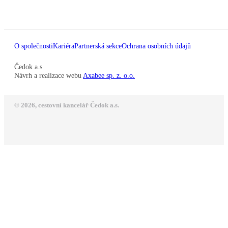
O společnosti
Kariéra
Partnerská sekce
Ochrana osobních údajů
Čedok a.s
Návrh a realizace webu
Axabee sp. z. o.o.
© 2026, cestovní kancelář Čedok a.s.