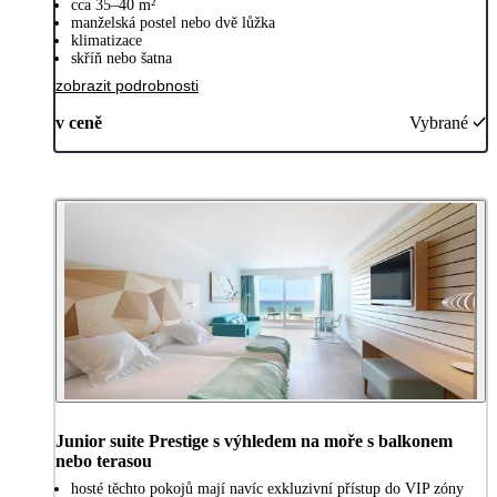
cca 35–40 m²
manželská postel nebo dvě lůžka
klimatizace
skříň nebo šatna
zobrazit podrobnosti
v ceně
Vybrané
Junior suite Prestige s výhledem na moře s balkonem
nebo terasou
hosté těchto pokojů mají navíc exkluzivní přístup do VIP zóny