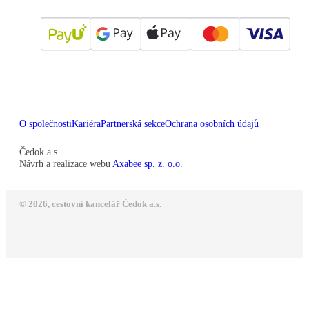
O společnosti
Kariéra
Partnerská sekce
Ochrana osobních údajů
Čedok a.s
Návrh a realizace webu
Axabee sp. z. o.o.
© 2026, cestovní kancelář Čedok a.s.