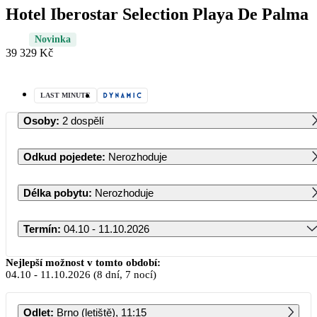
Hotel Iberostar Selection Playa De Palma
Novinka
39 329 Kč
LAST MINUTE
Osoby
:
2 dospělí
Odkud pojedete
:
Nerozhoduje
Délka pobytu
:
Nerozhoduje
Termín
:
04.10 - 11.10.2026
Říjen 2026
Nejlepší možnost v tomto období:
04.10
-
11.10.2026
(8 dní, 7 nocí)
PO
ÚT
ST
ČT
PÁ
SO
NE
Odlet
:
Brno (letiště), 11:15