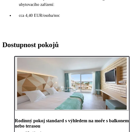
ubytovacího zařízení:
cca 4,40 EUR/osoba/noc
Dostupnost pokojů
Rodinný pokoj standard s výhledem na moře s balkonem
nebo terasou