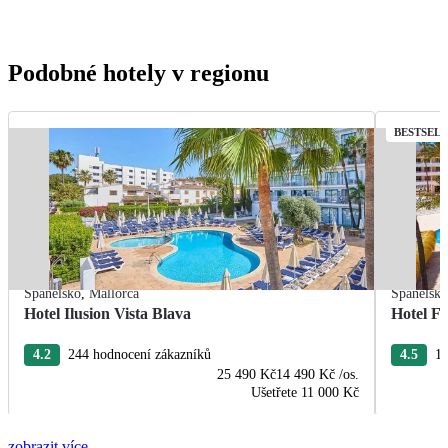
Podobné hotely v regionu
BESTSEL
Španělsko
,
Mallorca
Španělsk
Hotel Ilusion Vista Blava
Hotel F
4.2
244 hodnocení zákazníků
4.5
11
25 490 Kč
14 490 Kč
/os.
Ušetřete
11 000 Kč
zobrazit více