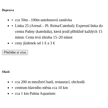
Doprava
•
cca 50m - 100m autobusová zastávka
•
Linka 25 (Arenal – Pl. Reina/Catedral): Expresní linka do
centra Palmy (katedrála), která jezdí přibližně každých 15
minut. Cesta trvá zhruba 15–20 minut
•
ceny jízdenek od 1 € a 3 €
Přečtěte si více
Okolí
•
cca 200 m množství barů, restaurací, obchodů
•
centrum hlavního města cca 10 km
•
cca 1 km Palma Aquarium