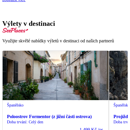
Výlety v destinaci
Využijte skvělé nabídky výletů v destinaci od našich partnerů
Španělsko
Španělsk
Poloostrov Formentor (z jižní části ostrova)
Projížďk
Doba trvání
:
Celý den
Doba trvá
1 499 Kč
/os.