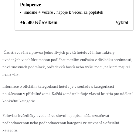
Polopenze
snídaně + večeře , nápoje k večeři za poplatek
+6 500 Kč /celkem
Vybrat
Čas stravování a provoz jednotlivých prvků hotelové infrastruktury
uvedených v nabídce mohou podléhat menším změnám v důsledku sezónnosti,
povětrnostních podmínek, požadavků hostů nebo vyšší moci, na které majitel
nemá vliv.
Informace o oficiální kategorizaci hotelu je v souladu s kategorizací
používanou v příslušné zemi. Každá země uplatňuje vlastní kritéria pro udělení
konkrétní kategorie.
Polovina hvězdičky uvedená ve slovním popisu může označovat
nadhodnocenou nebo podhodnocenou kategorii ve srovnání s oficiální
kategorií.