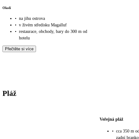
Okolí
•
na jihu ostrova
•
v živém středisku Magalluf
•
restaurace, obchody, bary do 300 m od
hotelu
Přečtěte si více
Pláž
Veřejná pláž
•
cca 350 m od 
zadní branko