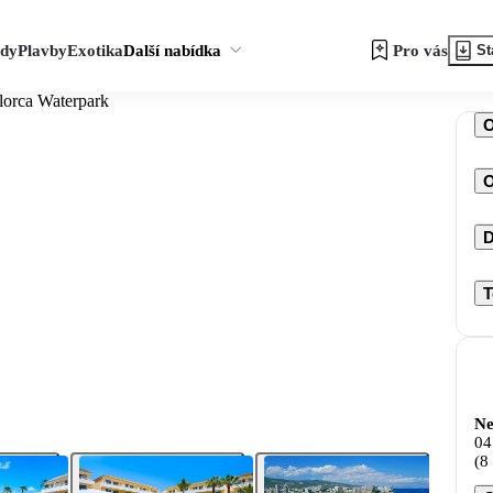
zdy
Plavby
Exotika
Další nabídka
Pro vás
St
lorca Waterpark
O
D
T
Ne
04
(8