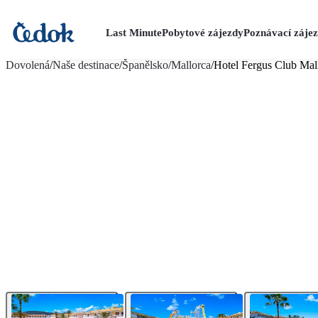
Last Minute
Pobytové zájezdy
Poznávací záje
více fotografií (30)
Dovolená
/
Naše destinace
/
Španělsko
/
Mallorca
/
Hotel Fergus Club Mal