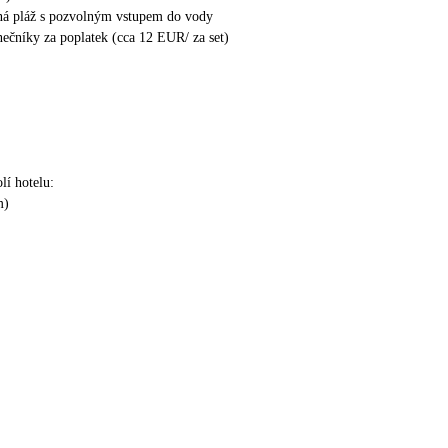
ná pláž s pozvolným vstupem do vody
unečníky za poplatek (cca 12 EUR/ za set)
lí hotelu:
m)