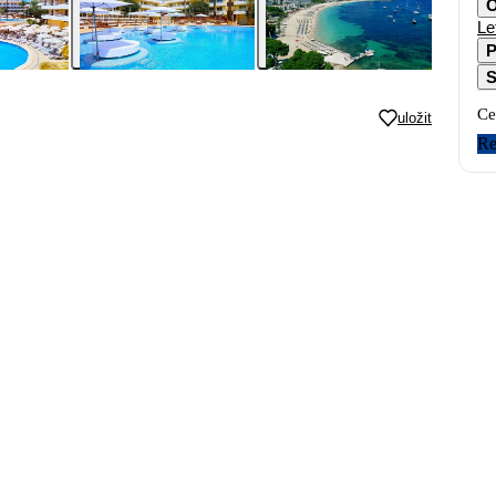
O
Le
P
S
Ce
uložit
Re