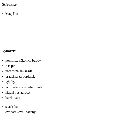
Středisko
•
Magalluf
Vybavení
•
komplex několika budov
•
recepce
•
úschovna zavazadel
•
prádelna za poplatek
•
výtahy
•
Wifi zdarma v celém hotelu
•
hlavní restaurace
•
bar/kavárna
•
snack bar
•
dva venkovní bazény