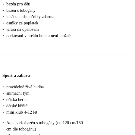
•
bazén pro děti
•
bazén s tobogány
•
lehátka a slunečníky zdarma
•
osušky za poplatek
•
terasa na opalování
•
parkování v areálu hotelu není možné
Sport a zábava
•
pravidelně živá hudba
•
animační tým
•
dětská herna
•
dětské hřiště
•
mini klub 4-12 let
•
Aquapark /bazén s tobogány (od 120 cm/150
cm dle tobogánu)