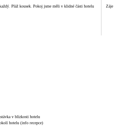
každý. Pláž kousek. Pokoj jsme měli v klidné části hotelu
Zájezd splnil 
stávka v blízkosti hotelu
okolí hotelu (info recepce)