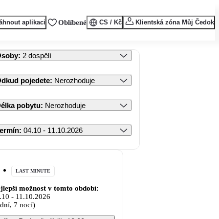
áhnout aplikaci
Oblíbené
CS / Kč
Klientská zóna Můj Čedok
Osoby
:
2 dospělí
dkud pojedete
:
Nerozhoduje
élka pobytu
:
Nerozhoduje
ermín
:
04.10 - 11.10.2026
LAST MINUTE
jlepší možnost v tomto období:
.10
-
11.10.2026
 dní, 7 nocí)