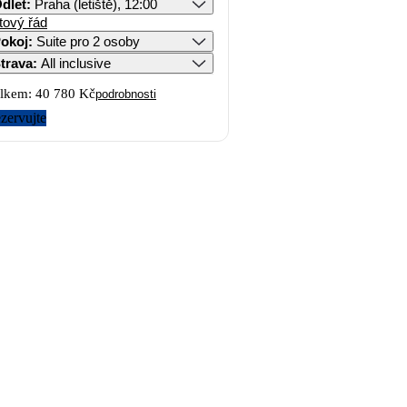
dlet
:
Praha (letiště), 12:00
tový řád
okoj
:
Suite pro 2 osoby
trava
:
All inclusive
lkem:
40 780 Kč
podrobnosti
zervujte