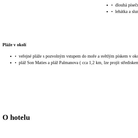
•
dlouhá píseč
•
lehátka a sl
Pláže v okolí
•
veřejné pláže s pozvolným vstupem do moře a světlým pískem v oko
•
pláž Son Maties a pláž Palmanova ( cca 1,2 km, lze projít střediske
O hotelu