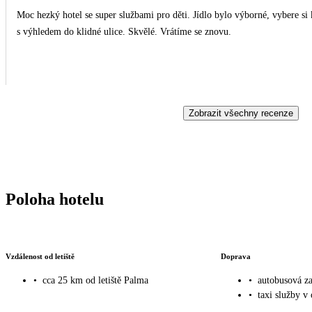
Moc hezký hotel se super službami pro děti. Jídlo bylo výborné, vybere si 
s výhledem do klidné ulice. Skvělé. Vrátíme se znovu.
Zobrazit všechny recenze
Poloha hotelu
Vzdálenost od letiště
Doprava
•
cca 25 km od letiště Palma
•
autobusová za
•
taxi služby v 