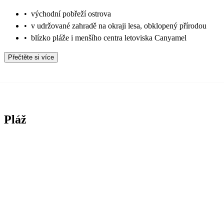
•
východní pobřeží ostrova
•
v udržované zahradě na okraji lesa, obklopený přírodou
•
blízko pláže i menšího centra letoviska Canyamel
Přečtěte si více
Pláž