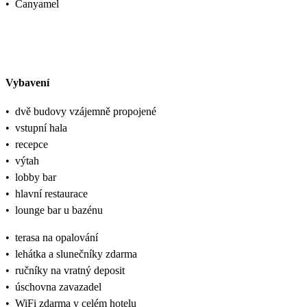
•
Canyamel
Vybavení
•
dvě budovy vzájemně propojené
•
vstupní hala
•
recepce
•
výtah
•
lobby bar
•
hlavní restaurace
•
lounge bar u bazénu
•
terasa na opalování
•
lehátka a slunečníky zdarma
•
ručníky na vratný deposit
•
úschovna zavazadel
•
WiFi zdarma v celém hotelu