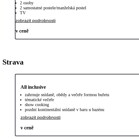
2 osoby
2 samostatné postele/manželská postel
TV
zobrazit podrobnosti
v ceně
Strava
All inclusive
zahrnuje snídaně, obědy a večeře formou bufetu
tématické večeře
show cooking
pozdní kontinentální snídaně v baru u bazénu
zobrazit podrobnosti
v ceně