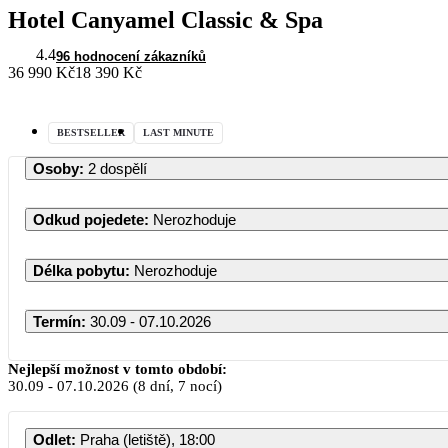
Hotel Canyamel Classic & Spa
4.4
96 hodnocení zákazníků
36 990 Kč
18 390 Kč
BESTSELLER
LAST MINUTE
Osoby
:
2 dospělí
Odkud pojedete
:
Nerozhoduje
Délka pobytu
:
Nerozhoduje
Termín
:
30.09 - 07.10.2026
Nejlepší možnost v tomto období:
30.09
-
07.10.2026
(8 dní, 7 nocí)
Odlet
:
Praha (letiště), 18:00