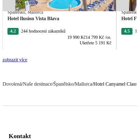
Španělsko
,
Mallorca
Španělsk
Hotel Ilusion Vista Blava
Hotel F
4.2
244 hodnocení zákazníků
4.5
11
19 990 Kč
14 799 Kč
/os.
Ušetřete
5 191 Kč
zobrazit více
Dovolená
/
Naše destinace
/
Španělsko
/
Mallorca
/
Hotel Canyamel Classi
Kontakt