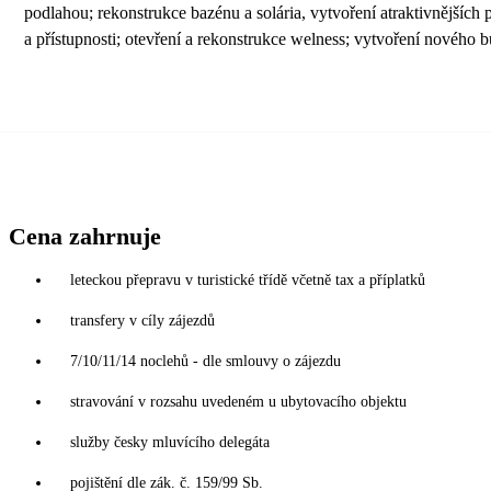
podlahou; rekonstrukce bazénu a solária, vytvoření atraktivnějších
a přístupnosti; otevření a rekonstrukce welness; vytvoření nového b
Cena zahrnuje
leteckou přepravu v turistické třídě včetně tax a příplatků
transfery v cíly zájezdů
7/10/11/14 noclehů - dle smlouvy o zájezdu
stravování v rozsahu uvedeném u ubytovacího objektu
služby česky mluvícího delegáta
pojištění dle zák. č. 159/99 Sb.