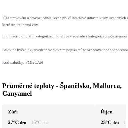
Čas stravování a provoz jednotlivých prvků hotelové infrastruktury uvedenýc
které majitel nemá vliv.
Informace o oficiální kategorizaci hotelu je v souladu s kategorizací používanou 
Polovina hvězdičky uvedená ve slovním popisu může označovat nadhodnocenou n
Kód nabídky:
PMI2CAN
Průměrné teploty - Španělsko, Mallorca,
Canyamel
Září
Říjen
27
°C
16
°C
23
°C
1
den
noc
den