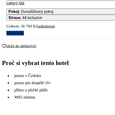
Letový řád
Pokoj
:
Dvoulůžkový pokoj
Strava
:
All inclusive
Celkem:
36 780 Kč
podrobnosti
Rezervujte
uložit do oblíbených
Proč si vybrat tento hotel
pouze v Čedoku
pouze pro dospělé 16+
přímo u písčité pláže
WiFi zdarma