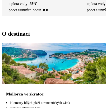
teplota vody
25°C
teplota vody
počet slunných hodin
8 h
počet slunnýc
O destinaci
Mallorca ve zkratce:
kilometry bílých pláží a romantických zátok