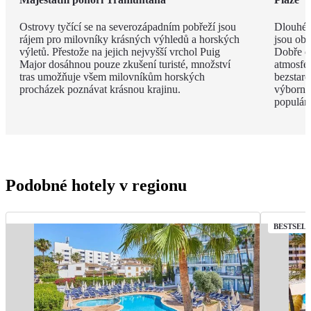
Ostrovy tyčící se na severozápadním pobřeží jsou
Dlouhé 
rájem pro milovníky krásných výhledů a horských
jsou obk
výletů. Přestože na jejich nejvyšší vrchol Puig
Dobře o
Major dosáhnou pouze zkušení turisté, množství
atmosfé
tras umožňuje všem milovníkům horských
bezstar
procházek poznávat krásnou krajinu.
výborný
populárn
Podobné hotely v regionu
BESTSEL