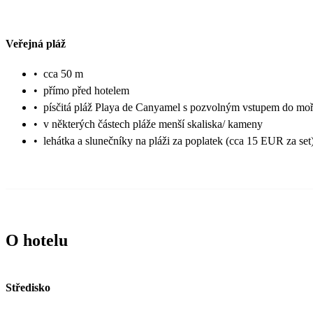
Veřejná pláž
•
cca 50 m
•
přímo před hotelem
•
písčitá pláž Playa de Canyamel s pozvolným vstupem do mo
•
v některých částech pláže menší skaliska/ kameny
•
lehátka a slunečníky na pláži za poplatek (cca 15 EUR za set
O hotelu
Středisko