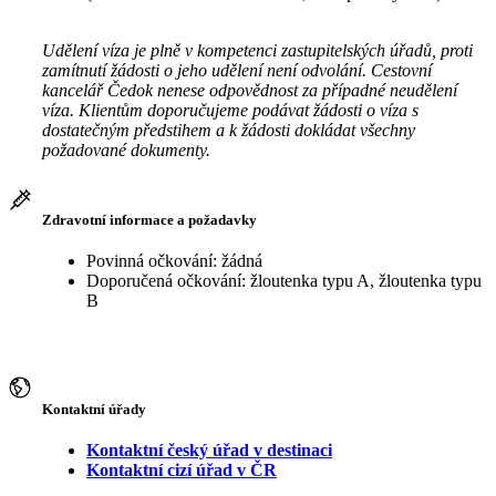
Udělení víza je plně v kompetenci zastupitelských úřadů, proti
zamítnutí žádosti o jeho udělení není odvolání. Cestovní
kancelář Čedok nenese odpovědnost za případné neudělení
víza. Klientům doporučujeme podávat žádosti o víza s
dostatečným předstihem a k žádosti dokládat všechny
požadované dokumenty.
Zdravotní informace a požadavky
Povinná očkování: žádná
Doporučená očkování: žloutenka typu A, žloutenka typu
B
Kontaktní úřady
Kontaktní český úřad v destinaci
Kontaktní cizí úřad v ČR