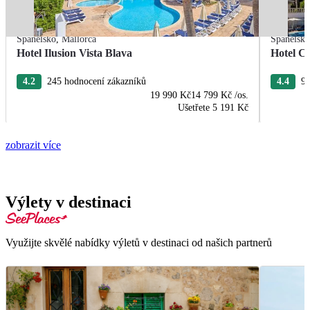
Španělsko
,
Mallorca
Španělsk
Hotel Ilusion Vista Blava
Hotel C
4.2
245 hodnocení zákazníků
4.4
97
19 990 Kč
14 799 Kč
/os.
Ušetřete
5 191 Kč
zobrazit více
Výlety v destinaci
Využijte skvělé nabídky výletů v destinaci od našich partnerů