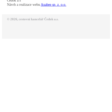
Čedok a.s
Návrh a realizace webu
Axabee sp. z. o.o.
© 2026, cestovní kancelář Čedok a.s.