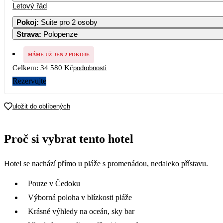
Letový řád
1
Pokoj
:
Suite pro 2 osoby
Strava
:
Polopenze
3
4
5
6
7
8
MÁME UŽ JEN 2 POKOJE
10
11
12
13
14
15
Celkem:
34 580 Kč
podrobnosti
Rezervujte
17
18
19
20
21
22
uložit do oblíbených
24
25
26
27
28
29
17 290
Proč si vybrat tento hotel
31
Hotel se nachází přímo u pláže s promenádou, nedaleko přístavu.
Pouze v Čedoku
Výborná poloha v blízkosti pláže
Krásné výhledy na oceán, sky bar