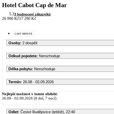
Hotel Cabot Cap de Mar
5.3
3 hodnocení zákazníků
26 990 Kč
17 290 Kč
LAST MINUTE
Osoby
:
2 dospělí
Odkud pojedete
:
Nerozhoduje
Délka pobytu
:
Nerozhoduje
Termín
:
26.08 - 02.09.2026
Srpen 2026
Nejlepší možnost v tomto období:
26.08
-
02.09.2026
(8 dní, 7 nocí)
PO
ÚT
ST
ČT
PÁ
SO
Odlet
:
České Budějovice (letiště), 22:40