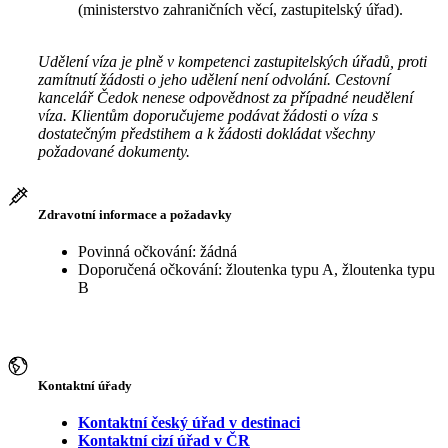
(ministerstvo zahraničních věcí, zastupitelský úřad).
Udělení víza je plně v kompetenci zastupitelských úřadů, proti
zamítnutí žádosti o jeho udělení není odvolání. Cestovní
kancelář Čedok nenese odpovědnost za případné neudělení
víza. Klientům doporučujeme podávat žádosti o víza s
dostatečným předstihem a k žádosti dokládat všechny
požadované dokumenty.
Zdravotní informace a požadavky
Povinná očkování: žádná
Doporučená očkování: žloutenka typu A, žloutenka typu
B
Kontaktní úřady
Kontaktní český úřad v destinaci
Kontaktní cizí úřad v ČR