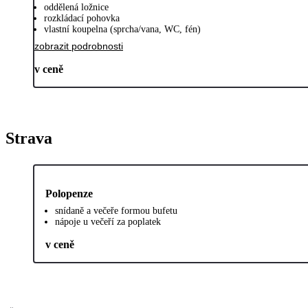
oddělená ložnice
rozkládací pohovka
vlastní koupelna (sprcha/vana, WC, fén)
zobrazit podrobnosti
v ceně
Strava
Polopenze
snídaně a večeře formou bufetu
nápoje u večeří za poplatek
v ceně