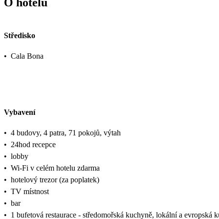
O hotelu
Středisko
•
Cala Bona
Vybavení
•
4 budovy, 4 patra, 71 pokojů, výtah
•
24hod recepce
•
lobby
•
Wi-Fi v celém hotelu zdarma
•
hotelový trezor (za poplatek)
•
TV místnost
•
bar
•
1 bufetová restaurace - středomořská kuchyně, lokální a evropská 