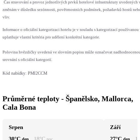
Čas stravování a provoz jednotlivých prvků hotelové infrastruktury uvedenýc
změnám v důsledku sezónnosti, povětrnostních podmínek, požadavků hostů nebo 
vliv.
Informace o oficiální kategorizaci hotelu je v souladu s kategorizací používanou
uplatňuje vlastní kritéria pro udělení konkrétní kategorie.
Polovina hvězdičky uvedená ve slovním popisu může označovat nadhodnoceno
srovnání s oficiální kategorií.
Kód nabídky:
PMI2CCM
Průměrné teploty - Španělsko, Mallorca,
Cala Bona
Srpen
Září
30
°C
18
°C
27
°C
1
den
noc
den