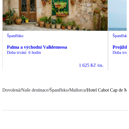
Španělsko
Španělsk
Palma a východní Valldemossa
Projížďk
Doba trvání
:
6 hodin
Doba trvá
1 625 Kč
/os.
Dovolená
/
Naše destinace
/
Španělsko
/
Mallorca
/
Hotel Cabot Cap de M