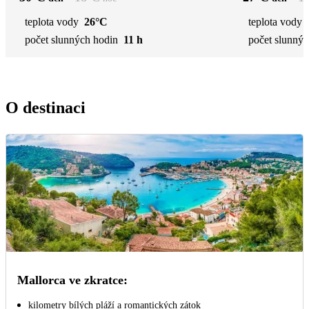
teplota vody
26°C
teplota vody
počet slunných hodin
11 h
počet slunnýc
O destinaci
Mallorca ve zkratce:
kilometry bílých pláží a romantických zátok