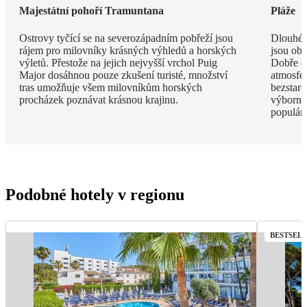
Majestátní pohoří Tramuntana
Pláže
Ostrovy tyčící se na severozápadním pobřeží jsou
Dlouhé 
rájem pro milovníky krásných výhledů a horských
jsou obk
výletů. Přestože na jejich nejvyšší vrchol Puig
Dobře o
Major dosáhnou pouze zkušení turisté, množství
atmosfé
tras umožňuje všem milovníkům horských
bezstar
procházek poznávat krásnou krajinu.
výborný
populárn
Podobné hotely v regionu
BESTSEL