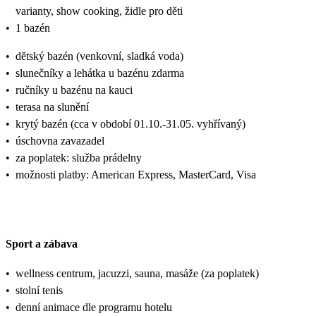
varianty, show cooking, židle pro děti
•
1 bazén
•
dětský bazén (venkovní, sladká voda)
•
slunečníky a lehátka u bazénu zdarma
•
ručníky u bazénu na kauci
•
terasa na slunění
•
krytý bazén (cca v období 01.10.-31.05. vyhřívaný)
•
úschovna zavazadel
•
za poplatek: služba prádelny
•
možnosti platby: American Express, MasterCard, Visa
Sport a zábava
•
wellness centrum, jacuzzi, sauna, masáže (za poplatek)
•
stolní tenis
•
denní animace dle programu hotelu