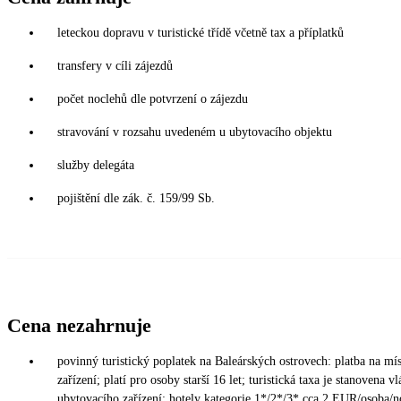
leteckou dopravu v turistické třídě včetně tax a příplatků
transfery v cíli zájezdů
počet noclehů dle potvrzení o zájezdu
stravování v rozsahu uvedeném u ubytovacího objektu
služby delegáta
pojištění dle zák. č. 159/99 Sb.
Cena nezahrnuje
povinný turistický poplatek na Baleárských ostrovech: platba na mí
zařízení; platí pro osoby starší 16 let; turistická taxa je stanovena v
ubytovacího zařízení: hotely kategorie 1*/2*/3* cca 2 EUR/osoba/n