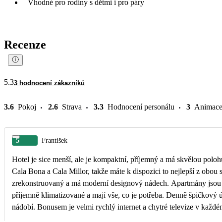
Vhodné pro rodiny s dětmi i pro páry
Recenze
5.3
3 hodnocení zákazníků
3.6
Pokoj
2.6
Strava
3.3
Hodnocení personálu
3
Animac
5
František
Hotel je sice menší, ale je kompaktní, příjemný a má skvělou poloh
Cala Bona a Cala Millor, takže máte k dispozici to nejlepší z obou s
zrekonstruovaný a má moderní designový nádech. Apartmány jsou 
příjemně klimatizované a mají vše, co je potřeba. Denně špičkový 
nádobí. Bonusem je velmi rychlý internet a chytré televize v každ
hotelový bazén není velký, ale pro kapacitu hotelu plně postačuje. 