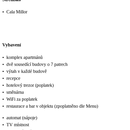
•
Cala Millor
Vybavení
•
komplex apartmánů
•
dvě sousedící budovy o 7 patrech
•
výtah v každé budově
•
recepce
•
hotelový trezor (poplatek)
•
směnárna
•
WiFi za poplatek
•
restaurace a bar v objektu (zpoplatněno dle Menu)
•
automat (nápoje)
•
TV místnost