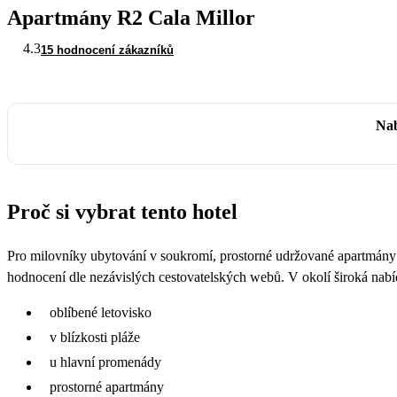
Apartmány R2 Cala Millor
4.3
15 hodnocení zákazníků
Nab
Proč si vybrat tento hotel
Pro milovníky ubytování v soukromí, prostorné udržované apartmány s 
hodnocení dle nezávislých cestovatelských webů. V okolí široká nabídk
oblíbené letovisko
v blízkosti pláže
u hlavní promenády
prostorné apartmány