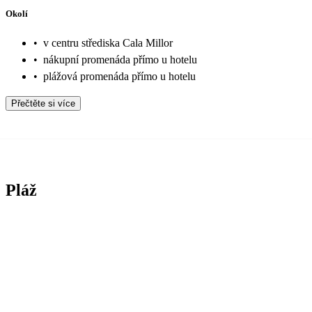
Okolí
•
v centru střediska Cala Millor
•
nákupní promenáda přímo u hotelu
•
plážová promenáda přímo u hotelu
Přečtěte si více
Pláž