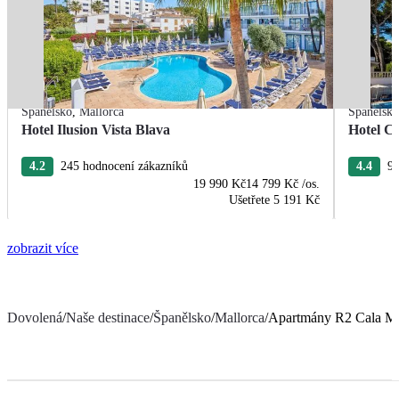
Španělsko
,
Mallorca
Španělsk
Hotel Ilusion Vista Blava
Hotel C
4.2
245 hodnocení zákazníků
4.4
97
19 990 Kč
14 799 Kč
/os.
Ušetřete
5 191 Kč
zobrazit více
Dovolená
/
Naše destinace
/
Španělsko
/
Mallorca
/
Apartmány R2 Cala Mi