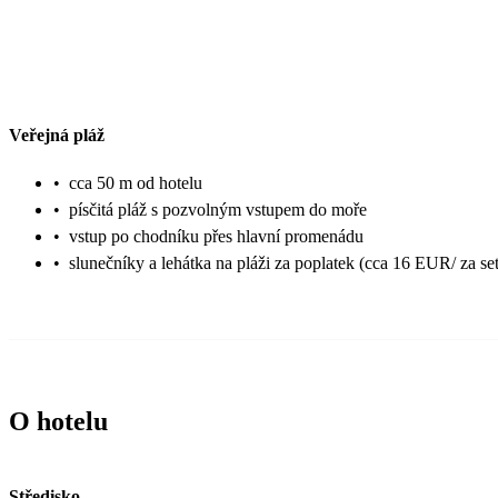
Veřejná pláž
•
cca 50 m od hotelu
•
písčitá pláž s pozvolným vstupem do moře
•
vstup po chodníku přes hlavní promenádu
•
slunečníky a lehátka na pláži za poplatek (cca 16 EUR/ za set
O hotelu
Středisko