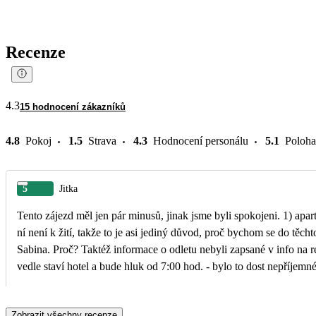
Recenze
4.3
15 hodnocení zákazníků
4.8
Pokoj
1.5
Strava
4.3
Hodnocení personálu
5.1
Poloha
5
Jitka
Tento zájezd měl jen pár minusů, jinak jsme byli spokojeni. 1) apa
ní není k žití, takže to je asi jediný důvod, proč bychom se do těch
Sabina. Proč? Taktéž informace o odletu nebyli zapsané v info na
vedle staví hotel a bude hluk od 7:00 hod. - bylo to dost nepříjemné
Zobrazit všechny recenze