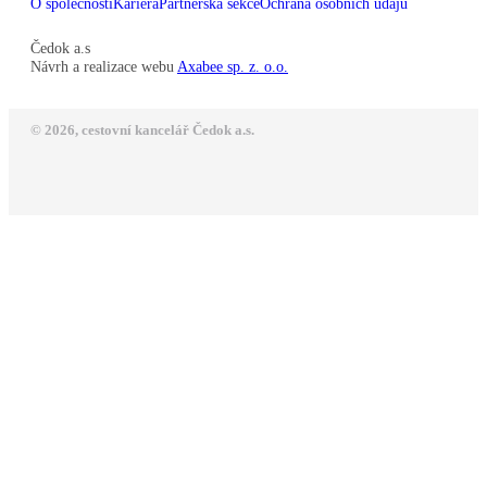
O společnosti
Kariéra
Partnerská sekce
Ochrana osobních údajů
Čedok a.s
Návrh a realizace webu
Axabee sp. z. o.o.
© 2026, cestovní kancelář Čedok a.s.