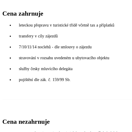
Cena zahrnuje
leteckou přepravu v turistické třídě včetně tax a příplatků
transfery v cíly zájezdů
7/10/11/14 noclehů - dle smlouvy o zájezdu
stravování v rozsahu uvedeném u ubytovacího objektu
služby česky mluvícího delegáta
pojištění dle zák. č. 159/99 Sb.
Cena nezahrnuje