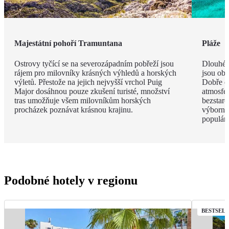
Majestátní pohoří Tramuntana
Pláže
Ostrovy tyčící se na severozápadním pobřeží jsou
Dlouhé 
rájem pro milovníky krásných výhledů a horských
jsou obk
výletů. Přestože na jejich nejvyšší vrchol Puig
Dobře o
Major dosáhnou pouze zkušení turisté, množství
atmosfé
tras umožňuje všem milovníkům horských
bezstar
procházek poznávat krásnou krajinu.
výborný
populárn
Podobné hotely v regionu
BESTSEL