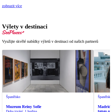
zobrazit více
Výlety v destinaci
Využijte skvělé nabídky výletů v destinaci od našich partnerů
Španělsko
Španělsk
Muzeum Reiny Sofie
Madrid:
tapas a
Doba trvání
:
1 hodina