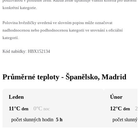
používanou v příslušné zemi. Každá země uplatňuje vlastní kritéria pro udělení
konkrétní kategorie.
Polovina hvězdičky uvedená ve slovním popisu může označovat
nadhodnocenou nebo podhodnocenou kategorii ve srovnání s oficiální
kategorií.
Kód nabídky:
HBX152134
Průměrné teploty - Španělsko, Madrid
Leden
Únor
11
°C
0
°C
12
°C
2
den
noc
den
počet slunných hodin
5 h
počet slunnýc