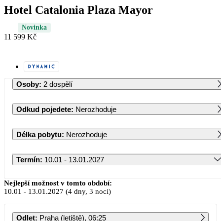
Hotel Catalonia Plaza Mayor
Novinka
11 599 Kč
Osoby
:
2 dospělí
Odkud pojedete
:
Nerozhoduje
Délka pobytu
:
Nerozhoduje
Termín
:
10.01 - 13.01.2027
Leden 2027
Nejlepší možnost v tomto období:
10.01
-
13.01.2027
(4 dny, 3 noci)
PO
ÚT
ST
ČT
PÁ
SO
NE
Odlet
:
Praha (letiště), 06:25