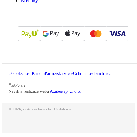
Novinky
O společnosti
Kariéra
Partnerská sekce
Ochrana osobních údajů
Čedok a.s
Návrh a realizace webu
Axabee sp. z. o.o.
© 2026, cestovní kancelář Čedok a.s.