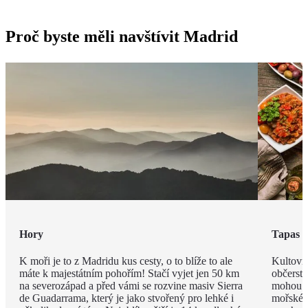
Proč byste měli navštívit Madrid
Hory
Tapas
K moři je to z Madridu kus cesty, o to blíže to ale
Kultovní
máte k majestátním pohořím! Stačí vyjet jen 50 km
občerstv
na severozápad a před vámi se rozvine masiv Sierra
mohou m
de Guadarrama, který je jako stvořený pro lehké i
mořské p