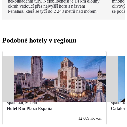
několikadenní túry. Nejoblíbenější je 14 km dlouhý
mnoho z
okruh vedoucí přes nejvyšší horu s názvem
olivovým
Peñalara, která se tyčí do 2 248 metrů nad mořem.
se podá
Podobné hotely v regionu
Španělsko
,
Madrid
Španělsk
Hotel Riu Plaza España
Catalon
12 689 Kč
/os.