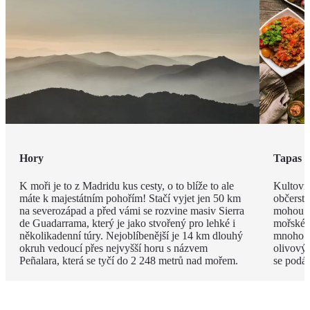
Hory
Tapas
K moři je to z Madridu kus cesty, o to blíže to ale
Kultovní
máte k majestátním pohořím! Stačí vyjet jen 50 km
občerstv
na severozápad a před vámi se rozvine masiv Sierra
mohou m
de Guadarrama, který je jako stvořený pro lehké i
mořské p
několikadenní túry. Nejoblíbenější je 14 km dlouhý
mnoho z
okruh vedoucí přes nejvyšší horu s názvem
olivovým
Peñalara, která se tyčí do 2 248 metrů nad mořem.
se podá