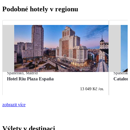
Podobné hotely v regionu
Španělsko
,
Madrid
Španělsk
Hotel Riu Plaza España
Catalon
13 049 Kč
/os.
zobrazit více
Výlety v destinaci