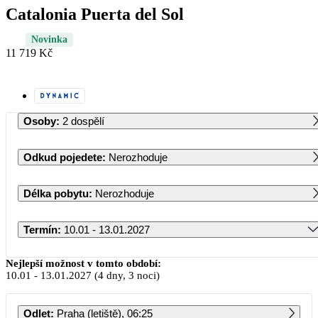
Catalonia Puerta del Sol
Novinka
11 719 Kč
Osoby
:
2 dospělí
Odkud pojedete
:
Nerozhoduje
Délka pobytu
:
Nerozhoduje
Termín
:
10.01 - 13.01.2027
Leden 2027
Nejlepší možnost v tomto období:
10.01
-
13.01.2027
(4 dny, 3 noci)
PO
ÚT
ST
ČT
PÁ
SO
NE
Odlet
:
Praha (letiště), 06:25