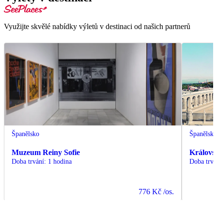
Využijte skvělé nabídky výletů v destinaci od našich partnerů
Španělsko
Španělsk
Muzeum Reiny Sofie
Královs
Doba trvání
:
1 hodina
Doba trvá
776 Kč
/os.