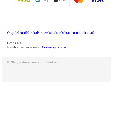
O společnosti
Kariéra
Partnerská sekce
Ochrana osobních údajů
Čedok a.s
Návrh a realizace webu
Axabee sp. z. o.o.
© 2026, cestovní kancelář Čedok a.s.