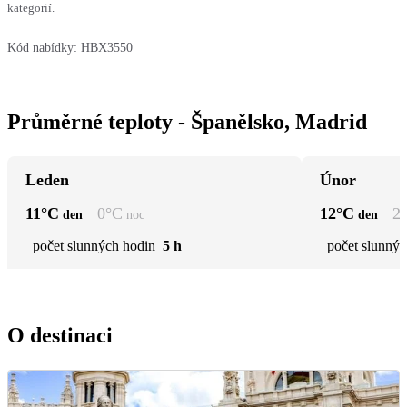
kategorií.
Kód nabídky:
HBX3550
Průměrné teploty - Španělsko, Madrid
Leden
Únor
11
°C
0
°C
12
°C
2
den
noc
den
počet slunných hodin
5 h
počet slunnýc
O destinaci