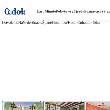
Last Minute
Pobytové zájezdy
Poznávací záje
více fotografií (16)
Dovolená
/
Naše destinace
/
Španělsko
/
Ibiza
/
Hotel Cubanito Ibiza