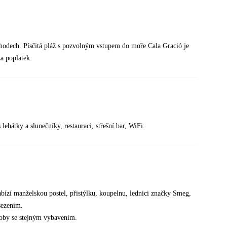
chodech. Písčitá pláž s pozvolným vstupem do moře Cala Gració je
a poplatek.
ehátky a slunečníky, restauraci, střešní bar, WiFi.
abízí manželskou postel, přistýlku, koupelnu, lednici značky Smeg,
sezením.
osoby se stejným vybavením.