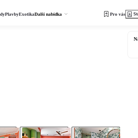
zdy
Plavby
Exotika
Další nabídka
Pro vás
St
N