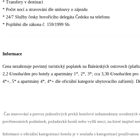
* Transfery v destinaci
* Počet nocí a stravování dle smlouvy o zájezdu
* 24/7 Služby česky hovořícího delegáta Čedoku na telefonu
* Pojištění dle zákona č. 159/1999 Sb.
Informace
Cena nezahrnuje povinný turistický poplatek na Baleárských ostrovech (platba
2,2 €/osoba/den pro hotely a apartmány 1*, 2*, 3*; cca 3,30 €/osoba/den pro
4*+, 5* a apartmány 4*, 4*+ dle oficiální kategorie ubytovacího zařízení). Dět
Čas stravování a provoz jednotlivých prvků hotelové infrastruktury uvedenýc
povětrnostních podmínek, požadavků hostů nebo vyšší moci, na které majitel nem
Informace o oficiální kategorizaci hotelu je v souladu s kategorizací používanou 