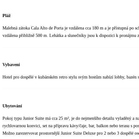
Pláž
Malebná zátoka Cala Alto de Porta je vzdálena cca 180 m a je přístupná po s
vzdálena přibližně 500 m. Lehátka a slunečníky jsou k dispozici k pronájmu z
Vybavení
Hotel pro dospělé v kubánském retro stylu svým hostům nabízí lobby, bazén s l
Ubytování
Pokoj typu Junior Suite má cca 25 m², je do nejmenšího detailu vyladěný a n
rychlovarnou konvici, set na přípravu kávy/čaje, bar, balkon nebo terasu s po
Možno zarezervovat prostornější Junior Suite Deluxe pro 2 nebo 3 dospělé 