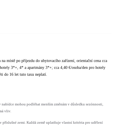
 na místě po příjezdu do ubytovacího zařízení, orientační cena cca
 hotely 3*+, 4* a apartmány 3*+; cca 4,40 €/osoba/den pro hotely
i do 16 let tuto taxu neplatí.
h v nabídce mohou podléhat menším změnám v důsledku sezónnosti,
á vliv.
v příslušné zemi. Každá země uplatňuje vlastní kritéria pro udělení