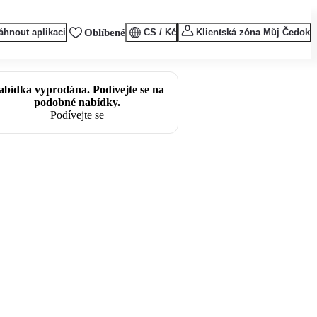
áhnout aplikaci
Oblíbené
CS / Kč
Klientská zóna Můj Čedok
abídka vyprodána. Podívejte se na
podobné nabídky.
Podívejte se