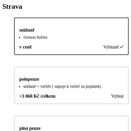
Strava
snídaně
formou bufetu
v ceně
Vybrané
polopenze
snídaně + večeře ( nápoje k večeři za poplatek)
+3 060 Kč /celkem
Vybrat
plná penze