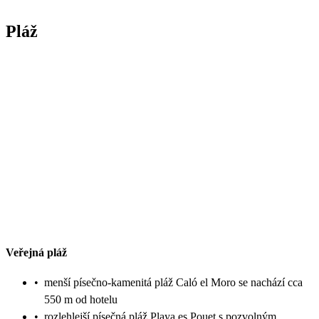
Pláž
Veřejná pláž
•
menší písečno-kamenitá pláž Caló el Moro se nachází cca
550 m od hotelu
•
rozlehlejší písečná pláž Playa es Pouet s pozvolným