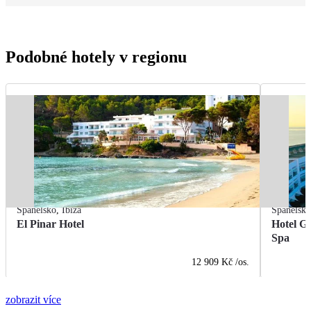
Podobné hotely v regionu
Španělsko
,
Ibiza
Španělsk
El Pinar Hotel
Hotel G
Spa
12 909 Kč
/os.
zobrazit více