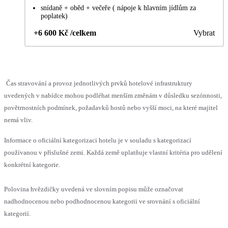
snídaně + oběd + večeře ( nápoje k hlavním jídlům za
poplatek)
+6 600 Kč /celkem
Vybrat
Čas stravování a provoz jednotlivých prvků hotelové infrastruktury
uvedených v nabídce mohou podléhat menším změnám v důsledku sezónnosti,
povětrnostních podmínek, požadavků hostů nebo vyšší moci, na které majitel
nemá vliv.
Informace o oficiální kategorizaci hotelu je v souladu s kategorizací
používanou v příslušné zemi. Každá země uplatňuje vlastní kritéria pro udělení
konkrétní kategorie.
Polovina hvězdičky uvedená ve slovním popisu může označovat
nadhodnocenou nebo podhodnocenou kategorii ve srovnání s oficiální
kategorií.