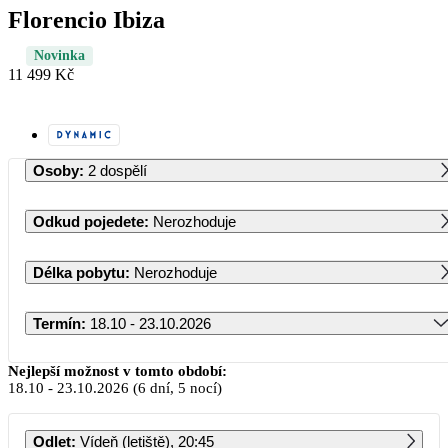
Florencio Ibiza
Novinka
11 499 Kč
Osoby
:
2 dospělí
Odkud pojedete
:
Nerozhoduje
Délka pobytu
:
Nerozhoduje
Termín
:
18.10 - 23.10.2026
Říjen 2026
Nejlepší možnost v tomto období:
18.10
-
23.10.2026
(6 dní, 5 nocí)
PO
ÚT
ST
ČT
PÁ
SO
NE
Odlet
:
Vídeň (letiště), 20:45