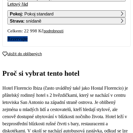
Letový řád
1
2
3
4
Pokoj
:
Pokoj standard
Strava
:
snídaně
5
6
7
8
9
10
11
Celkem:
22 998 Kč
podrobnosti
12
13
14
15
16
17
18
Rezervujte
11 499
19
20
21
22
23
24
25
uložit do oblíbených
26
27
28
29
30
31
Proč si vybrat tento hotel
Hotel Florencio Ibiza (často uváděný také jako Hostal Florencio) je
přátelský rodinný hotel s 2 hvězdičkami, který se nachází v centru
letoviska San Antonio na západní straně ostrova. Je oblíbený
zejména u mladých lidí a cestovatelů, kteří hledají stylové, ale
cenově dostupné ubytování v blízkosti nočního života. Hotel leží v
bezprostřední blízkosti rušné čtvrti s bary, restauracemi a
diskotékami. V okolí se nachází autobusová zastávka, odkud se lze