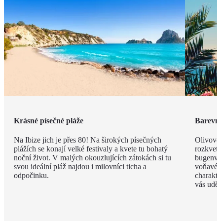
Krásné písečné pláže
Barevná
Na Ibize jich je přes 80! Na širokých písečných
Olivové
plážích se konají velké festivaly a kvete tu bohatý
rozkvet
noční život. V malých okouzlujících zátokách si tu
bugenvil
svou ideální pláž najdou i milovníci ticha a
voňavé 
odpočinku.
charakte
vás uděl