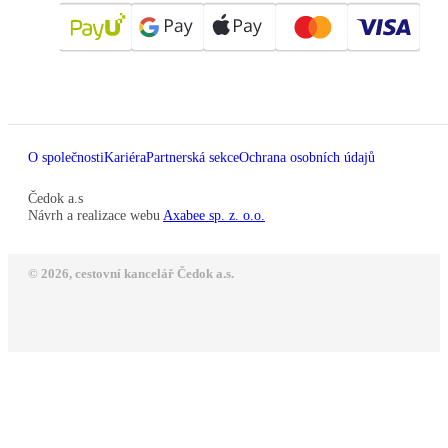
O společnosti
Kariéra
Partnerská sekce
Ochrana osobních údajů
Čedok a.s
Návrh a realizace webu
Axabee sp. z. o.o.
© 2026, cestovní kancelář Čedok a.s.