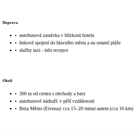
Doprava
•
autobusová zastávka v blízkosti hotelu
•
linkové spojení do hlavního města a na ostatní pláže
•
služby taxi - info recepce
Okolí
•
300 m od centra s obchody a bary
•
autobusové nádraží: v pěší vzdálenosti
•
Ibiza Město (Eivissa): cca 15–20 minut autem (cca 16 km)