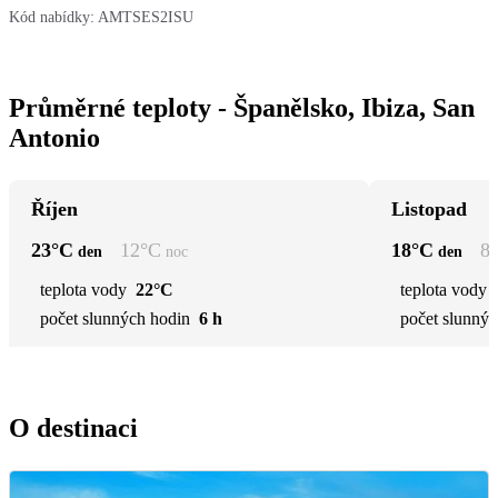
Kód nabídky:
AMTSES2ISU
Průměrné teploty - Španělsko, Ibiza, San
Antonio
Říjen
Listopad
23
°C
12
°C
18
°C
8
den
noc
den
teplota vody
22°C
teplota vody
počet slunných hodin
6 h
počet slunnýc
O destinaci