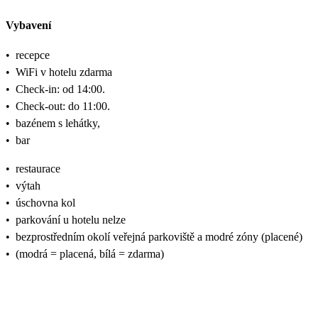
Vybavení
•
recepce
•
WiFi v hotelu zdarma
•
Check-in: od 14:00.
•
Check-out: do 11:00.
•
bazénem s lehátky,
•
bar
•
restaurace
•
výtah
•
úschovna kol
•
parkování u hotelu nelze
•
bezprostředním okolí veřejná parkoviště a modré zóny (placené)
•
(modrá = placená, bílá = zdarma)