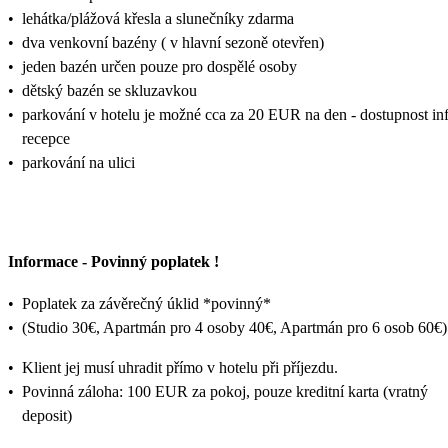
•
lehátka/plážová křesla a slunečníky zdarma
•
dva venkovní bazény ( v hlavní sezoně otevřen)
•
jeden bazén určen pouze pro dospělé osoby
•
dětský bazén se skluzavkou
•
parkování v hotelu je možné cca za 20 EUR na den - dostupnost in
recepce
•
parkování na ulici
Informace - Povinný poplatek !
•
Poplatek za závěrečný úklid *povinný*
•
(Studio 30€, Apartmán pro 4 osoby 40€, Apartmán pro 6 osob 60€)
•
Klient jej musí uhradit přímo v hotelu při příjezdu.
•
Povinná záloha: 100 EUR za pokoj, pouze kreditní karta (vratný
deposit)