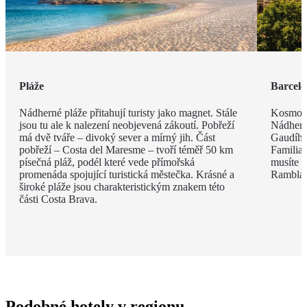
Pláže
Barcel
Nádherné pláže přitahují turisty jako magnet. Stále
Kosmopo
jsou tu ale k nalezení neobjevená zákoutí. Pobřeží
Nádhern
má dvě tváře – divoký sever a mírný jih. Část
Gaudího
pobřeží – Costa del Maresme – tvoří téměř 50 km
Familia 
písečná pláž, podél které vede přímořská
musíte v
promenáda spojující turistická městečka. Krásné a
Rambla, 
široké pláže jsou charakteristickým znakem této
části Costa Brava.
Podobné hotely v regionu