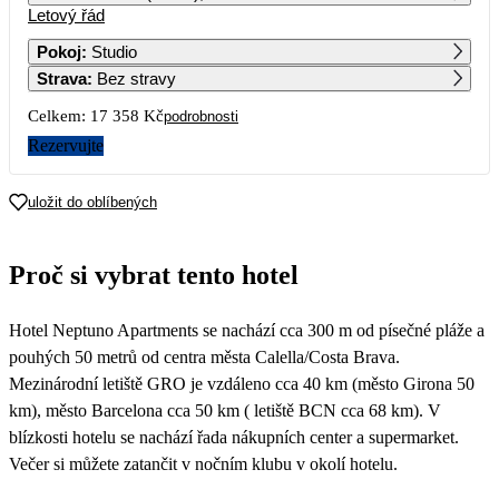
Letový řád
1
2
3
4
Pokoj
:
Studio
Strava
:
Bez stravy
5
6
7
8
9
10
11
10 699
Celkem:
17 358 Kč
podrobnosti
12
13
14
15
16
17
18
Rezervujte
9 359
10 169
10 619
9 409
8 679
9 959
19
20
21
22
23
24
25
uložit do oblíbených
9 459
9 789
9 719
11 269
12 059
11 749
10 439
26
27
28
29
30
31
Proč si vybrat tento hotel
10 739
10 939
Hotel Neptuno Apartments se nachází cca 300 m od písečné pláže a
pouhých 50 metrů od centra města Calella/Costa Brava.
Mezinárodní letiště GRO je vzdáleno cca 40 km (město Girona 50
km), město Barcelona cca 50 km ( letiště BCN cca 68 km). V
blízkosti hotelu se nachází řada nákupních center a supermarket.
Večer si můžete zatančit v nočním klubu v okolí hotelu.