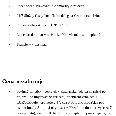
Počet nocí a stravování dle smlouvy o zájezdu
24/7 Služby česky hovořícího delegáta Čedoku na telefonu
Pojištění dle zákona č. 159/1999 Sb.
Leteckou dopravu v turistické třídě včetně tax a poplatků
Transfery v destinaci
Cena nezahrnuje
povinný turistický poplatek v Katalánsku (platba na místě po
příjezdu do ubytovacího zařízení, orientační cena cca 1
EUR/osoba/den pro hotely 4*, cca 0,50 EUR/osoba/den pro
ostatní hotely 3* a jiná ubytovací zařízení a to do max. výše za 7
nocí pobytu); děti do 16 let tuto taxu neplatí. Upozorňujeme, že