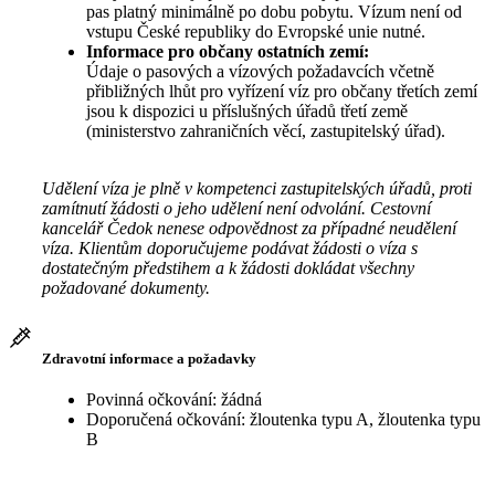
pas platný minimálně po dobu pobytu. Vízum není od
vstupu České republiky do Evropské unie nutné.
Informace pro občany ostatních zemí:
Údaje o pasových a vízových požadavcích včetně
přibližných lhůt pro vyřízení víz pro občany třetích zemí
jsou k dispozici u příslušných úřadů třetí země
(ministerstvo zahraničních věcí, zastupitelský úřad).
Udělení víza je plně v kompetenci zastupitelských úřadů, proti
zamítnutí žádosti o jeho udělení není odvolání. Cestovní
kancelář Čedok nenese odpovědnost za případné neudělení
víza. Klientům doporučujeme podávat žádosti o víza s
dostatečným předstihem a k žádosti dokládat všechny
požadované dokumenty.
Zdravotní informace a požadavky
Povinná očkování: žádná
Doporučená očkování: žloutenka typu A, žloutenka typu
B