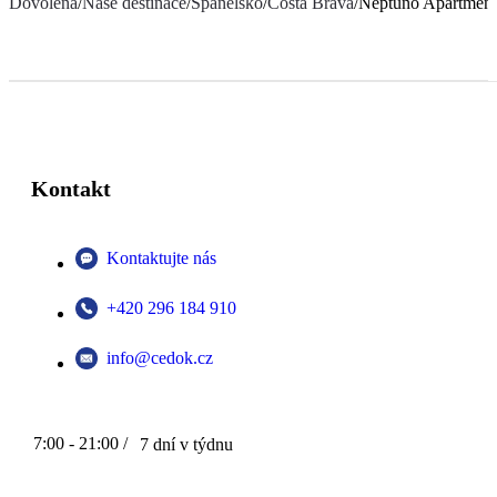
Dovolená
/
Naše destinace
/
Španělsko
/
Costa Brava
/
Neptuno Apartment
Kontakt
Kontaktujte nás
+420 296 184 910
info@cedok.cz
7:00 - 21:00 /
7 dní v týdnu