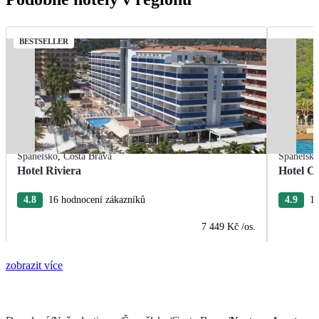
BESTSELLER
Španělsko
,
Costa Brava
Španělsk
Hotel Riviera
Hotel Ca
4.8
16 hodnocení zákazníků
4.9
15
7 449 Kč
/os.
zobrazit více