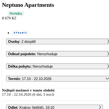
Neptuno Apartments
Novinka
8 679 Kč
Osoby
:
2 dospělí
Odkud pojedete
:
Nerozhoduje
Délka pobytu
:
Nerozhoduje
Termín
:
17.10 - 22.10.2026
Říjen 2026
Nejlepší možnost v tomto období:
17.10
-
22.10.2026
(6 dní, 5 nocí)
PO
ÚT
ST
ČT
PÁ
SO
NE
Odlet
:
Krakov (letiště), 16:10