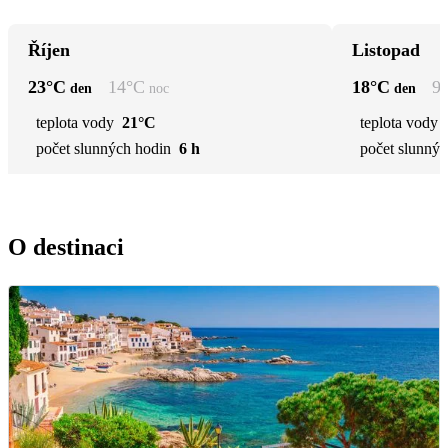
Říjen
Listopad
23
°C
14
°C
18
°C
9
den
noc
den
teplota vody
21°C
teplota vody
počet slunných hodin
6 h
počet slunnýc
O destinaci