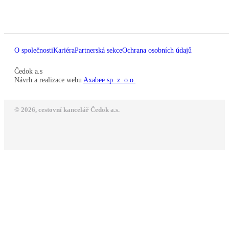
O společnosti
Kariéra
Partnerská sekce
Ochrana osobních údajů
Čedok a.s
Návrh a realizace webu
Axabee sp. z. o.o.
© 2026, cestovní kancelář Čedok a.s.