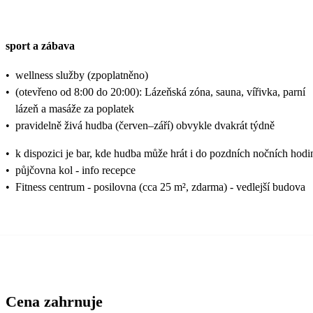
sport a zábava
•
wellness služby (zpoplatněno)
•
(otevřeno od 8:00 do 20:00): Lázeňská zóna, sauna, vířivka, parní
lázeň a masáže za poplatek
•
pravidelně živá hudba (červen–září) obvykle dvakrát týdně
•
k dispozici je bar, kde hudba může hrát i do pozdních nočních hodi
•
půjčovna kol - info recepce
•
Fitness centrum - posilovna (cca 25 m², zdarma) - vedlejší budova
Cena zahrnuje