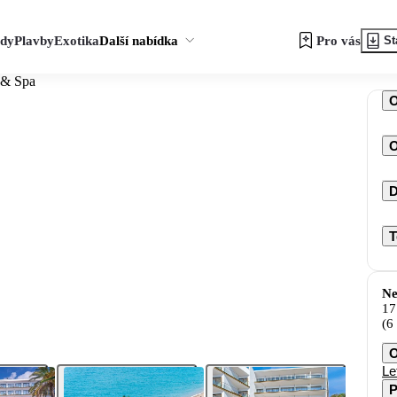
zdy
Plavby
Exotika
Další nabídka
Pro vás
St
 & Spa
O
D
T
Ne
17
(6
O
Le
P