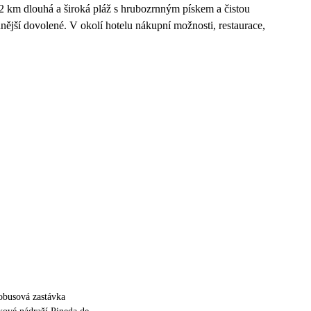
2 km dlouhá a široká pláž s hrubozrnným pískem a čistou
dnější dovolené. V okolí hotelu nákupní možnosti, restaurace,
obusová zastávka