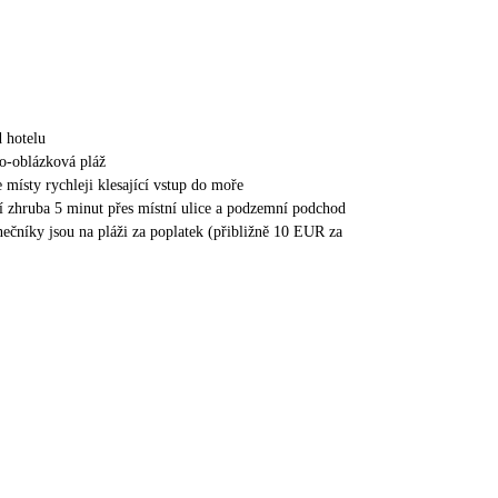
 hotelu
no-oblázková pláž
 místy rychleji klesající vstup do moře
í zhruba 5 minut přes místní ulice a podzemní podchod
unečníky jsou na pláži za poplatek (přibližně 10 EUR za