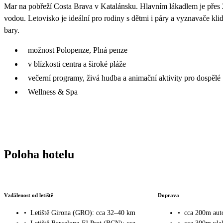
Mar na pobřeží Costa Brava v Katalánsku. Hlavním lákadlem je přes 
vodou. Letovisko je ideální pro rodiny s dětmi i páry a vyznavače kli
bary.
možnost Polopenze, Plná penze
v blízkosti centra a široké pláže
večerní programy, živá hudba a animační aktivity pro dospělé
Wellness & Spa
Poloha hotelu
Vzdálenost od letiště
Doprava
•
Letiště Girona (GRO): cca 32–40 km
•
cca 200m aut