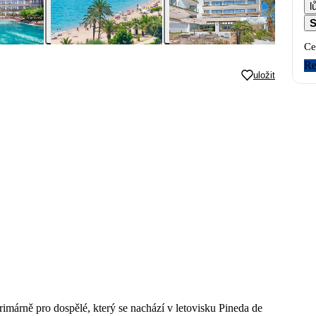
l
S
Ce
Re
uložit
imárně pro dospělé, který se nachází v letovisku Pineda de