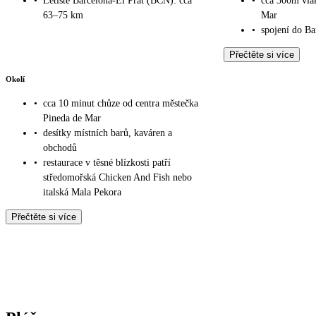
•
Letiště Barcelona-El Prat (BCN): cca
•
cca 300m vla
63–75 km
Mar
•
spojení do Ba
Přečtěte si více
Okolí
•
cca 10 minut chůze od centra městečka
Pineda de Mar
•
desítky místních barů, kaváren a
obchodů
•
restaurace v těsné blízkosti patří
středomořská Chicken And Fish nebo
italská Mala Pekora
Přečtěte si více