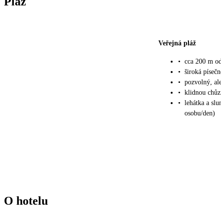
Pláž
Veřejná pláž
•
cca 200 m od
•
široká píseč
•
pozvolný, ale
•
klidnou chůz
•
lehátka a sl
osobu/den)
O hotelu