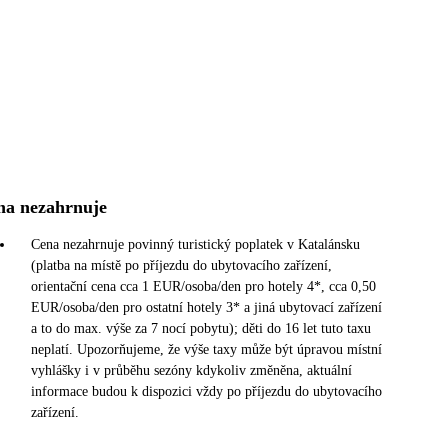
na nezahrnuje
Cena nezahrnuje povinný turistický poplatek v Katalánsku
(platba na místě po příjezdu do ubytovacího zařízení,
orientační cena cca 1 EUR/osoba/den pro hotely 4*, cca 0,50
EUR/osoba/den pro ostatní hotely 3* a jiná ubytovací zařízení
a to do max. výše za 7 nocí pobytu); děti do 16 let tuto taxu
neplatí. Upozorňujeme, že výše taxy může být úpravou místní
vyhlášky i v průběhu sezóny kdykoliv změněna, aktuální
informace budou k dispozici vždy po příjezdu do ubytovacího
zařízení.