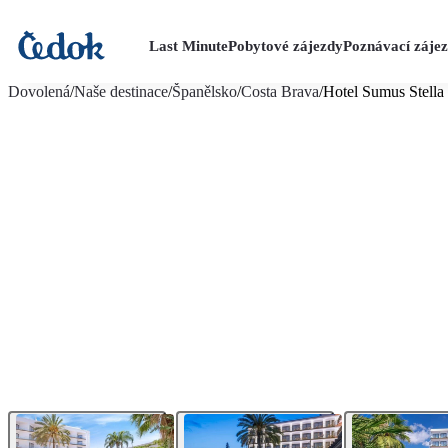
Last Minute
Pobytové zájezdy
Poznávací záje
více fotografií (21)
Dovolená
/
Naše destinace
/
Španělsko
/
Costa Brava
/
Hotel Sumus Stella