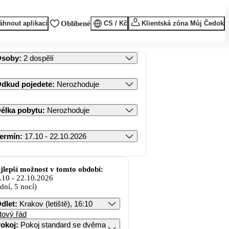
áhnout aplikaci
Oblíbené
CS / Kč
Klientská zóna Můj Čedok
Osoby
:
2 dospělí
dkud pojedete
:
Nerozhoduje
élka pobytu
:
Nerozhoduje
ermín
:
17.10 - 22.10.2026
jlepší možnost v tomto období:
.10
-
22.10.2026
 dní, 5 nocí)
dlet
:
Krakov (letiště), 16:10
tový řád
okoj
:
Pokoj standard se dvěma