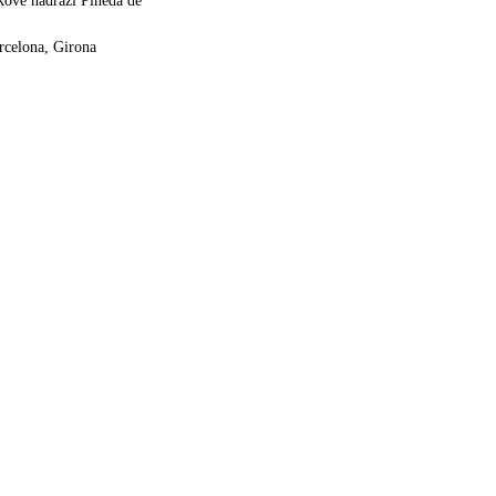
kové nádraží Pineda de
rcelona, Girona