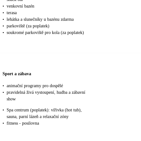
•
venkovní bazén
•
terasa
•
lehátka a slunečníky u bazénu zdarma
•
parkoviště (za poplatek)
•
soukromé parkoviště pro kola (za poplatek)
Sport a zábava
•
animační programy pro dospělé
•
pravidelná živá vystoupení, hudba a zábavní
show
•
Spa centrum (poplatek): vířivka (hot tub),
sauna, parní lázeň a relaxační zóny
•
fitness - posilovna