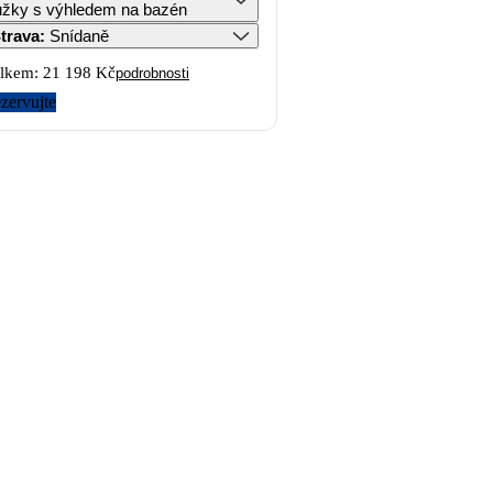
ůžky s výhledem na bazén
trava
:
Snídaně
lkem:
21 198 Kč
podrobnosti
zervujte