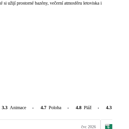
i užijí prostorné bazény, večerní atmosféru letoviska i
3.3
Animace
4.7
Poloha
4.8
Pláž
4.3
Atrakce
čvc 2026
6
Ter