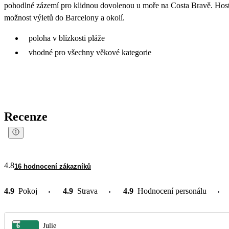
pohodlné zázemí pro klidnou dovolenou u moře na Costa Bravě. Hosté s
možnost výletů do Barcelony a okolí.
poloha v blízkosti pláže
vhodné pro všechny věkové kategorie
Recenze
4.8
16 hodnocení zákazníků
4.9
Pokoj
4.9
Strava
4.9
Hodnocení personálu
6
Julie