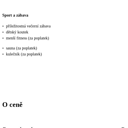
Sport a zábava
•
příležitostná večerní zábava
•
dětský koutek
•
menší fitness (za poplatek)
•
sauna (za poplatek)
•
kulečník (za poplatek)
O ceně