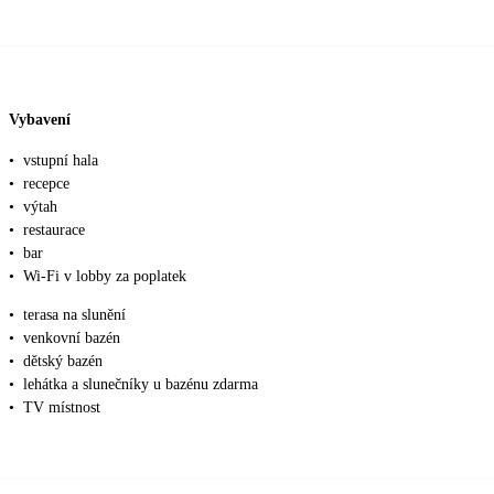
Vybavení
•
vstupní hala
•
recepce
•
výtah
•
restaurace
•
bar
•
Wi-Fi v lobby za poplatek
•
terasa na slunění
•
venkovní bazén
•
dětský bazén
•
lehátka a slunečníky u bazénu zdarma
•
TV místnost