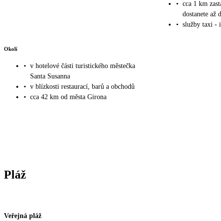
•
cca 1 km zast
dostanete až 
•
služby taxi - 
Okolí
•
v hotelové části turistického městečka
Santa Susanna
•
v blízkosti restaurací, barů a obchodů
•
cca 42 km od města Girona
Pláž
Veřejná pláž