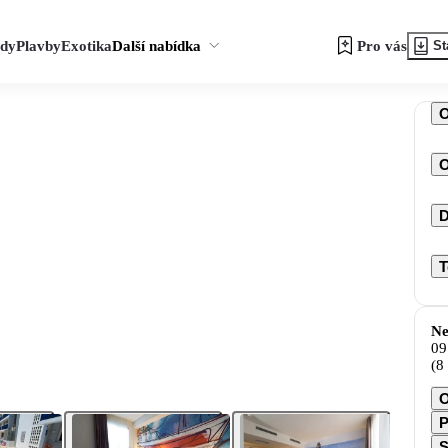
zdy
Plavby
Exotika
Další nabídka
Pro vás
St
O
D
T
Ne
09
(8
O
P
S