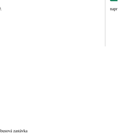
é.
naprosto geniá
obusová zastávka