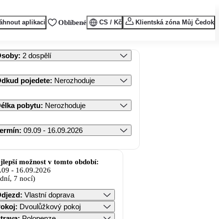
áhnout aplikaci
Oblíbené
CS / Kč
Klientská zóna Můj Čedok
Osoby
:
2 dospělí
dkud pojedete
:
Nerozhoduje
élka pobytu
:
Nerozhoduje
ermín
:
09.09 - 16.09.2026
jlepší možnost v tomto období:
.09
-
16.09.2026
 dní, 7 nocí)
djezd
:
Vlastní doprava
okoj
:
Dvoulůžkový pokoj
trava
:
Polopenze