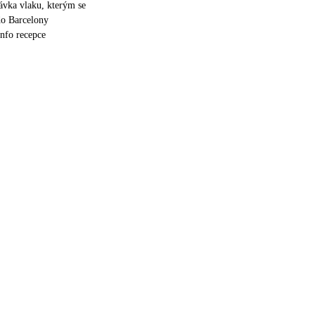
ávka vlaku, kterým se
do Barcelony
info recepce