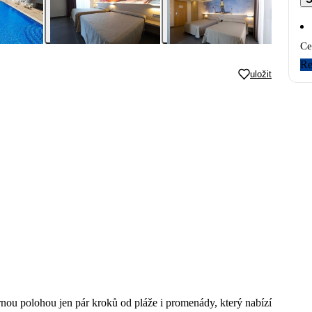
Ce
Re
uložit
rnou polohou jen pár kroků od pláže i promenády, který nabízí