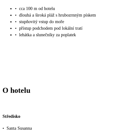
•
cca 100 m od hotelu
•
dlouhá a široká pláž s hrubozrnným pískem
•
stupňovitý vstup do moře
•
přístup podchodem pod lokální tratí
•
lehátka a slunečníky za poplatek
O hotelu
Středisko
•
Santa Susanna