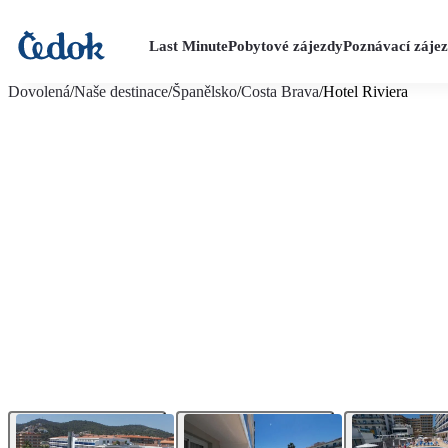
Last Minute
Pobytové zájezdy
Poznávací záje
více fotografií (21)
Dovolená
/
Naše destinace
/
Španělsko
/
Costa Brava
/
Hotel Riviera