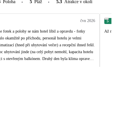
6
Poloha
5
Pláž
5.3
Atrakce v okolí
čvn 2026
5
Jar
 fotek a polohy se nám hotel líbil a opravdu - fotky
Až na opožděn
hlo okamžitě po příchodu, personál hotelu je velmi
imatizací (hned při ubytování večer) a recepční ihned řešil.
oc ubytování jinde (na celý pobyt nemohl, kapacita hotelu
noci s otevřeným balkónem. Druhý den byla klima opravena.
k jsou tam k dispozici i větší studia. Balkon jsme neměli s
l tam stín a klid. Úložného prostoru není moc, jen
dkládací a jedna židle. Malá lednička, dostačující.
ále stejné, ale v
e se obměňovaly, k dispozici spousta předkrmů, zeleniny
(skvěle upravené brambory -vgratinované, opékané,
ách... Vše stále doplňováno. Na přání kuchař dělal steaky.
jsme si dali maximálně nachos nebo kousek pizzy a to spíše
ale všichni si to užívali. Pár metrů od břehu už je hloubka,