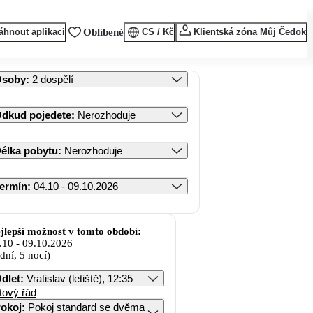
áhnout aplikaci
Oblíbené
CS / Kč
Klientská zóna Můj Čedok
Osoby
:
2 dospělí
dkud pojedete
:
Nerozhoduje
élka pobytu
:
Nerozhoduje
ermín
:
04.10 - 09.10.2026
jlepší možnost v tomto období:
.10
-
09.10.2026
 dní, 5 nocí)
dlet
:
Vratislav (letiště), 12:35
tový řád
okoj
:
Pokoj standard se dvěma