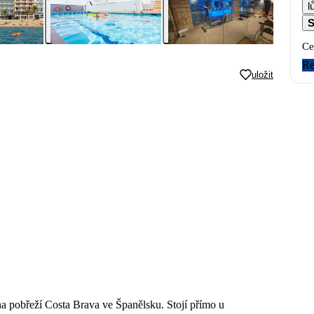
S
Ce
Re
uložit
a pobřeží Costa Brava ve Španělsku. Stojí přímo u