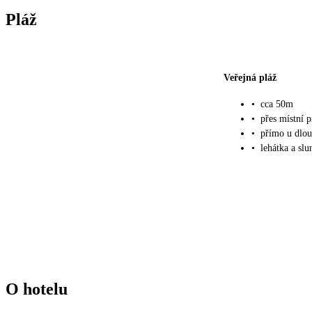
Pláž
Veřejná pláž
•
cca 50m
•
přes místní 
•
přímo u dlou
•
lehátka a slu
O hotelu