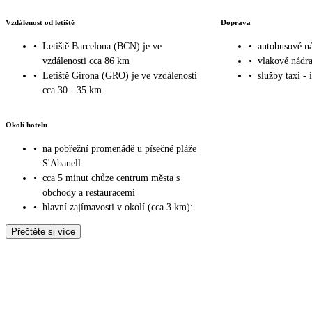
takže s dětmi tam byly rodiny jen výjimečně. Jeden den se na vodě objevila
Vzdálenost od letiště
Doprava
teplota akorát na osvěžení. Zašli jsme si i na kousek vzdálenější pláž, tam
•
Letiště Barcelona (BCN) je ve
•
autobusové ná
takže i více lidí a rodin s dětmi. Bazén v hotelu je menší, na střeše, je u ně
vzdálenosti cca 86 km
•
vlakové nádra
vždy. Posilovna v suterénu byla zdarma (na hotelovou kartu), bazén a vířivka u posilovny za p
•
Letiště Girona (GRO) je ve vzdálenosti
•
služby taxi - 
obchodů vč. supermarketu či asijských obchůdků, takže cokoliv zapomenete
cca 30 - 35 km
a na letiště bez problémů, na zpáteční jsme zavolali delegátce Lucii (číslo
místa nástupu, včetně SPZ autobusu. Shrnuto - za mě naprostá spokojenost
Okolí hotelu
•
na pobřežní promenádě u písečné pláže
S'Abanell
•
cca 5 minut chůze centrum města s
obchody a restauracemi
•
hlavní zajímavosti v okolí (cca 3 km):
Přečtěte si více