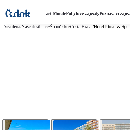
Last Minute
Pobytové zájezdy
Poznávací záje
více fotografií (17)
Dovolená
/
Naše destinace
/
Španělsko
/
Costa Brava
/
Hotel Pimar & Spa