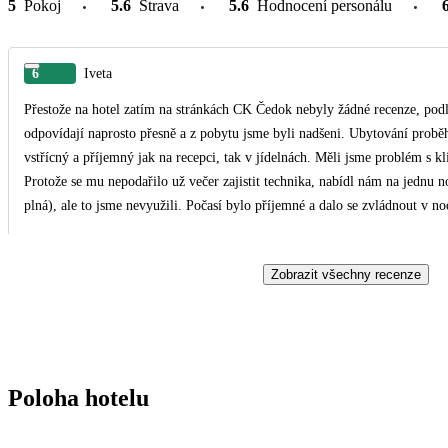
5
Pokoj
5.6
Strava
5.6
Hodnocení personálu
6
Iveta
Přestože na hotel zatím na stránkách CK Čedok nebyly žádné recenze, podle
odpovídají naprosto přesně a z pobytu jsme byli nadšeni. Ubytování probě
vstřícný a příjemný jak na recepci, tak v jídelnách. Měli jsme problém s kl
Protože se mu nepodařilo už večer zajistit technika, nabídl nám na jednu n
plná), ale to jsme nevyužili. Počasí bylo příjemné a dalo se zvládnout v 
Pokoj je sice malý, ale to odpovídá cenové kategorii našeho ubytování. Jina
výhledem na moře, ale do vnitrobloku - atria, což jsme nakonec ocenili, by
Zobrazit všechny recenze
dvoudílná vestavná skříň, jeden stolek, noční stolky, vše bez zásuvek, jen o
Koupelna prostorná. Oproti propozicím z CK jsme neměli set pro přípravu kávy/čaje Jídlo bylo skvělé, snídaně sice st
takovém sortimentu, že nebyl problém dát si každý den něco jiného. Večeř
čerstvé i nakládané, malé porce různého masa a ryb, přílohy všeho druhu 
hranolky), sladké dezerty, zmrzlina, nakrájené melouny a ananasy v mističk
Poloha hotelu
Jídlem jsem byla prostě nadšená :-) Během dne, na pláži nebo při výletu, 
"z chuti" než z hladu. Pláž před hotelem je spíše svažitá a písek se hodně boří, takže občas při vlnách byl problém z vody "vyšplhat".
Klientelu tohoto hotelu tvoří převážně senioři, mezi které také už patříme, 