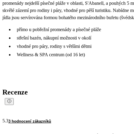
promenády nejdelší písečné pláže v oblasti, S'Abanell, a pouhých 5 m
skvělé zázemí pro rodiny i páry, vhodné pro pěší turistiku. Nabídne 
jídla jsou servírována formou bohatého mezinárodního bufetu (švédský
přímo u pobřežní promenády a písečné pláže
střešní bazén, nákupní možnosti v okolí
vhodné pro páry, rodiny s většími dětmi
Wellness & SPA centrum (od 16 let)
Recenze
5.3
3 hodnocení zákazníků