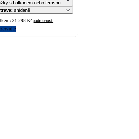
lůžky s balkonem nebo terasou
trava
:
snídaně
lkem:
21 298 Kč
podrobnosti
zervujte