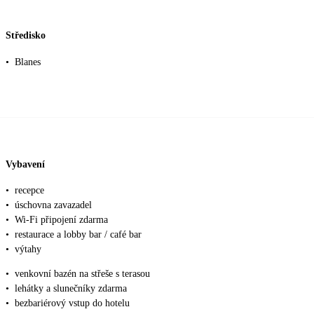
Středisko
•
Blanes
Vybavení
•
recepce
•
úschovna zavazadel
•
Wi-Fi připojení zdarma
•
restaurace a lobby bar / café bar
•
výtahy
•
venkovní bazén na střeše s terasou
•
lehátky a slunečníky zdarma
•
bezbariérový vstup do hotelu