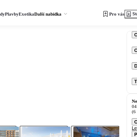
zdy
Plavby
Exotika
Další nabídka
Pro vás
St
O
D
T
Ne
04
(6
O
Le
P