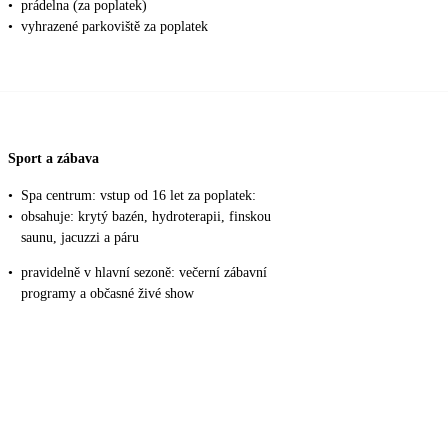
•
prádelna (za poplatek)
•
vyhrazené parkoviště za poplatek
Sport a zábava
•
Spa centrum: vstup od 16 let za poplatek:
•
obsahuje: krytý bazén, hydroterapii, finskou
saunu, jacuzzi a páru
•
pravidelně v hlavní sezoně: večerní zábavní
programy a občasné živé show