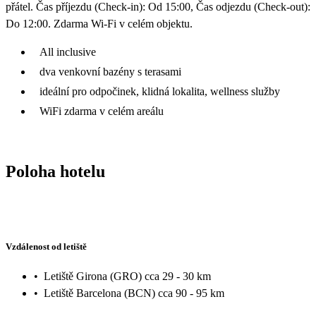
přátel. Čas příjezdu (Check-in): Od 15:00, Čas odjezdu (Check-out):
Do 12:00. Zdarma Wi-Fi v celém objektu.
All inclusive
dva venkovní bazény s terasami
ideální pro odpočinek, klidná lokalita, wellness služby
WiFi zdarma v celém areálu
Poloha hotelu
Vzdálenost od letiště
•
Letiště Girona (GRO) cca 29 - 30 km
•
Letiště Barcelona (BCN) cca 90 - 95 km