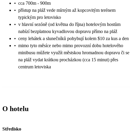
•
cca 700m - 900m
•
přístup na pláž vede mírným až kopcovitým terénem
typickým pro letovisko
•
v hlavní sezóně (od května do října) hotelovým hostům
nabízí bezplatnou kyvadlovou dopravu přímo na pláž
•
ceny lehátek a slunečníků pohybují kolem $10 za kus a den
•
mimo tyto měsíce nebo mimo provozní dobu hotelového
minibusu můžete využít městskou hromadnou dopravu či se
na pláž vydat krátkou procházkou (cca 15 minut) přes
centrum letoviska
O hotelu
Středisko