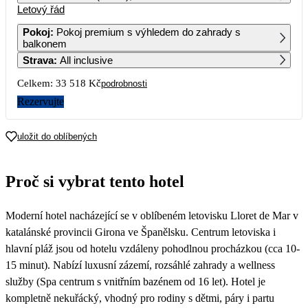
Letový řád
1
2
3
4
19 939
Pokoj
:
Pokoj premium s výhledem do zahrady s
balkonem
5
6
7
8
9
10
11
Strava
:
All inclusive
20 109
20 519
Celkem:
33 518 Kč
podrobnosti
12
13
14
15
16
17
18
18 939
16 759
18 419
19 849
Rezervujte
19
20
21
22
23
24
25
18 239
19 599
18 739
20 569
20 409
20 829
uložit do oblíbených
26
27
28
29
30
31
Proč si vybrat tento hotel
Moderní hotel nacházející se v oblíbeném letovisku Lloret de Mar v
katalánské provincii Girona ve Španělsku. Centrum letoviska i
hlavní pláž jsou od hotelu vzdáleny pohodlnou procházkou (cca 10-
15 minut). Nabízí luxusní zázemí, rozsáhlé zahrady a wellness
služby (Spa centrum s vnitřním bazénem od 16 let). Hotel je
kompletně nekuřácký, vhodný pro rodiny s dětmi, páry i partu