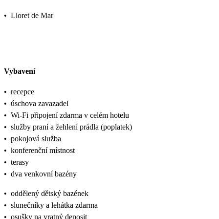
•
Lloret de Mar
Vybavení
•
recepce
•
úschova zavazadel
•
Wi-Fi připojení zdarma v celém hotelu
•
služby praní a žehlení prádla (poplatek)
•
pokojová služba
•
konferenční místnost
•
terasy
•
dva venkovní bazény
•
oddělený dětský bazének
•
slunečníky a lehátka zdarma
•
osušky na vratný deposit