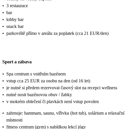
•
3 restaurace
•
bar
•
lobby bar
•
snack bar
•
parkoviště přímo v areálu za poplatek (cca 21 EUR/den)
Sport a zábava
•
Spa centrum s vnitřním bazénem
•
vstup cca 25 EUR za osobu na den (od 16 let)
•
je nutné si předem rezervovat časový slot na recepci wellness
•
nutné nosit bazénovou obuv / žabky
•
v mokrém oblečení či plavkách není vstup povolen
•
zahrnuje: hammam, saunu, vířivku (hot tub), solárium a relaxační
místnosti
•
fitness centrum (gym) s nabídkou lekcí jógy