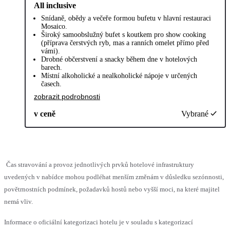
All inclusive
Snídaně, obědy a večeře formou bufetu v hlavní restauraci
Mosaico.
Široký samoobslužný bufet s koutkem pro show cooking
(příprava čerstvých ryb, mas a ranních omelet přímo před
vámi).
Drobné občerstvení a snacky během dne v hotelových
barech.
Místní alkoholické a nealkoholické nápoje v určených
časech.
zobrazit podrobnosti
v ceně
Vybrané
Čas stravování a provoz jednotlivých prvků hotelové infrastruktury
uvedených v nabídce mohou podléhat menším změnám v důsledku sezónnosti,
povětrnostních podmínek, požadavků hostů nebo vyšší moci, na které majitel
nemá vliv.
Informace o oficiální kategorizaci hotelu je v souladu s kategorizací