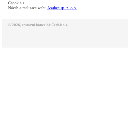
Čedok a.s
Návrh a realizace webu
Axabee sp. z. o.o.
© 2026, cestovní kancelář Čedok a.s.