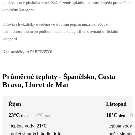
používanou v příslušné zemi. Každá země uplatňuje vlastní kritéria pro udělení
konkrétní kategorie.
Polovina hvězdičky uvedená ve slovním popisu může označovat
nadhodnocenou nebo podhodnocenou kategorii ve srovnání s oficiální
kategorií.
Kód nabídky:
AESBCB65Y0
Průměrné teploty - Španělsko, Costa
Brava, Lloret de Mar
Říjen
Listopad
23
°C
14
°C
18
°C
9
den
noc
den
teplota vody
21°C
teplota vody
počet slunných hodin
6 h
počet slunnýc