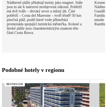
Nádherné pláže přitahují turisty jako magnet. Stále
Kosmopo
jsou tu ale k nalezení neobjevená zákoutí. Pobřeží
Nádhern
má dvě tváře – divoký sever a mírný jih. Část
Gaudího
pobřeží – Costa del Maresme – tvoří téměř 50 km
Familia 
písečná pláž, podél které vede přímořská
musíte v
promenáda spojující turistická městečka. Krásné a
Rambla, 
široké pláže jsou charakteristickým znakem této
části Costa Brava.
Podobné hotely v regionu
BESTSELLER