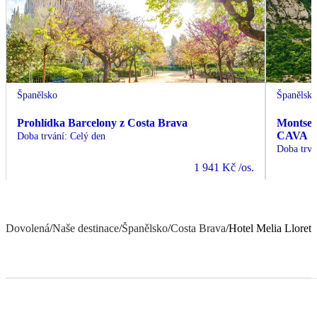
Španělsko
Španělsk
Prohlídka Barcelony z Costa Brava
Montserr
CAVA
Doba trvání
:
Celý den
Doba trvá
1 941 Kč
/os.
Dovolená
/
Naše destinace
/
Španělsko
/
Costa Brava
/
Hotel Melia Lloret