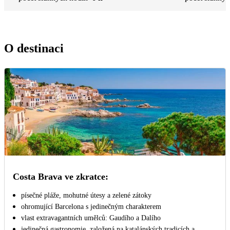
O destinaci
Costa Brava ve zkratce:
písečné pláže, mohutné útesy a zelené zátoky
ohromující Barcelona s jedinečným charakterem
vlast extravagantních umělců: Gaudího a Dalího
jedinečná gastronomie, založená na katalánských tradicích a