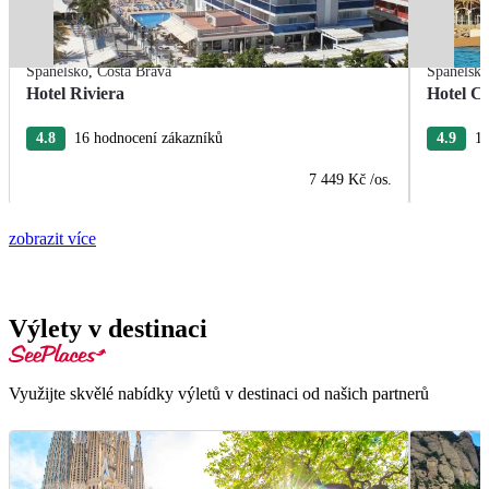
Španělsko
,
Costa Brava
Španělsk
Hotel Riviera
Hotel Ca
4.8
16 hodnocení zákazníků
4.9
15
7 449 Kč
/os.
zobrazit více
Výlety v destinaci
Využijte skvělé nabídky výletů v destinaci od našich partnerů