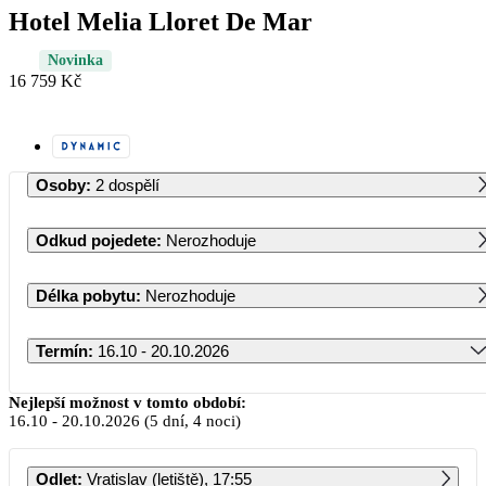
Hotel Melia Lloret De Mar
Novinka
16 759 Kč
Osoby
:
2 dospělí
Odkud pojedete
:
Nerozhoduje
Délka pobytu
:
Nerozhoduje
Termín
:
16.10 - 20.10.2026
Říjen 2026
Nejlepší možnost v tomto období:
16.10
-
20.10.2026
(5 dní, 4 noci)
PO
ÚT
ST
ČT
PÁ
SO
NE
Odlet
:
Vratislav (letiště), 17:55