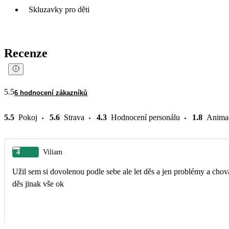
Skluzavky pro děti
Recenze
5.5
6 hodnocení zákazníků
5.5
Pokoj
5.6
Strava
4.3
Hodnocení personálu
1.8
Anima
4
Viliam
Užil sem si dovolenou podle sebe ale let děs a jen problémy a chov
děs jinak vše ok