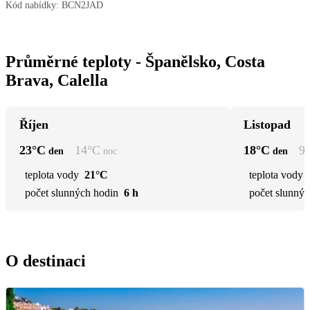
Kód nabídky:
BCN2JAD
Průměrné teploty - Španělsko, Costa
Brava, Calella
Říjen
Listopad
23
°C
14
°C
18
°C
9
den
noc
den
teplota vody
21°C
teplota vody
počet slunných hodin
6 h
počet slunnýc
O destinaci