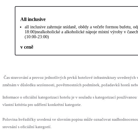
All inclusive
all inclusive zahrnuje snídaně, obědy a večeře formou bufetu, o
18:00)nealkoholické a alkoholické nápoje místní výroby v časec
(10:00-23:00)
v ceně
Čas stravování a provoz jednotlivých prvků hotelové infrastruktury uvedenýc
změnám v důsledku sezónnosti, povětrnostních podmínek, požadavků hostů nebo v
Informace o oficiální kategorizaci hotelu je v souladu s kategorizací používanou
vlastní kritéria pro udělení konkrétní kategorie.
Polovina hvězdičky uvedená ve slovním popisu může označovat nadhodnoceno
srovnání s oficiální kategorií.