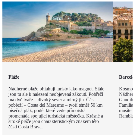
Pláže
Barcel
Nádherné pláže přitahují turisty jako magnet. Stále
Kosmopo
jsou tu ale k nalezení neobjevená zákoutí. Pobřeží
Nádhern
má dvě tváře – divoký sever a mírný jih. Část
Gaudího
pobřeží – Costa del Maresme – tvoří téměř 50 km
Familia 
písečná pláž, podél které vede přímořská
musíte v
promenáda spojující turistická městečka. Krásné a
Rambla, 
široké pláže jsou charakteristickým znakem této
části Costa Brava.