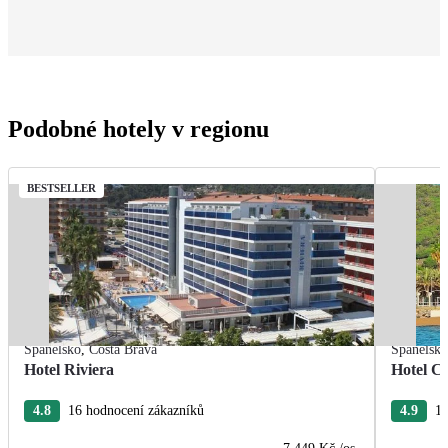
Podobné hotely v regionu
BESTSELLER
Španělsko
,
Costa Brava
Španělsk
Hotel Riviera
Hotel Ca
4.8
16 hodnocení zákazníků
4.9
15