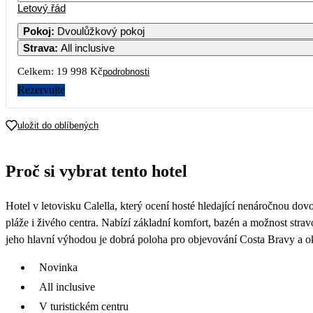
Letový řád
1
2
12 469
12 539
Pokoj
:
Dvoulůžkový pokoj
Strava
:
All inclusive
5
6
7
8
9
10 589
10 809
11 299
9 999
12 369
Celkem:
19 998 Kč
podrobnosti
12
13
14
15
16
Rezervujte
19
20
21
22
23
uložit do oblíbených
26
27
28
29
30
Proč si vybrat tento hotel
Hotel v letovisku Calella, který ocení hosté hledající nenáročnou do
pláže i živého centra. Nabízí základní komfort, bazén a možnost strav
jeho hlavní výhodou je dobrá poloha pro objevování Costa Bravy a ok
Novinka
All inclusive
V turistickém centru