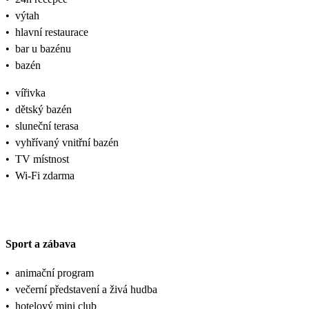
•
výtah
•
hlavní restaurace
•
bar u bazénu
•
bazén
•
vířivka
•
dětský bazén
•
sluneční terasa
•
vyhřívaný vnitřní bazén
•
TV místnost
•
Wi-Fi zdarma
Sport a zábava
•
animační program
•
večerní představení a živá hudba
•
hotelový mini club