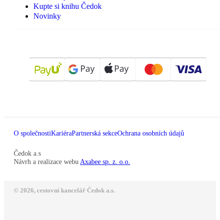
Kupte si knihu Čedok
Novinky
O společnosti
Kariéra
Partnerská sekce
Ochrana osobních údajů
Čedok a.s
Návrh a realizace webu
Axabee sp. z. o.o.
© 2026, cestovní kancelář Čedok a.s.