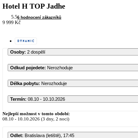
Hotel H TOP Jadhe
5.5
6 hodnocení zákazníků
9 999 Kč
Osoby
:
2 dospělí
Odkud pojedete
:
Nerozhoduje
Délka pobytu
:
Nerozhoduje
Termín
:
08.10 - 10.10.2026
Říjen 2026
Nejlepší možnost v tomto období:
08.10
-
10.10.2026
(3 dny, 2 noci)
PO
ÚT
ST
ČT
PÁ
Odlet
:
Bratislava (letiště), 17:45