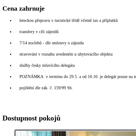
Cena zahrnuje
leteckou přepravu v turistické třídě včetně tax a příplatků
transfery v cíli zájezdů
7/14 noclehů - dle smlouvy o zájezdu
stravování v rozsahu uvedeném u ubytovacího objektu
služby česky mluvícího delegáta
POZNÁMKA: v termínu do 29.5. a od 10.10. je delegát pouze na t
pojištění dle zák. č. 159/99 Sb.
Dostupnost pokojů