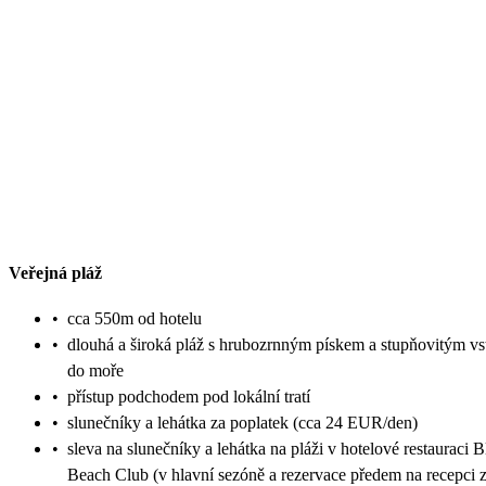
Veřejná pláž
•
cca 550m od hotelu
•
dlouhá a široká pláž s hrubozrnným pískem a stupňovitým v
do moře
•
přístup podchodem pod lokální tratí
•
slunečníky a lehátka za poplatek (cca 24 EUR/den)
•
sleva na slunečníky a lehátka na pláži v hotelové restauraci 
Beach Club (v hlavní sezóně a rezervace předem na recepci 